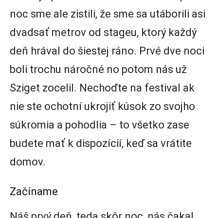
noc sme ale zistili, že sme sa utáborili asi
dvadsať metrov od stageu, ktorý každý
deň hrával do šiestej ráno. Prvé dve noci
boli trochu náročné no potom nás už
Sziget zocelil. Nechoďte na festival ak
nie ste ochotní ukrojiť kúsok zo svojho
súkromia a pohodlia – to všetko zase
budete mať k dispozícií, keď sa vrátite
domov.
Začíname
Náš prvý deň, teda skôr noc, nás čakal