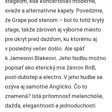
stageom, kde koncertovali moderné,
svieže a alternatívne kapely. Povedzme,
že Grape pod stanom – bol to totiž krytý
stage, takže zároveň aj výborné miesto
pre úkryt pred dažďom, ku ktorému aj
v posledný večer došlo. Ale späť
k Jamesovi Blakeovi. Jeho hudbu možno
popísať ako éterický mix žánrov RnB,
post-dubstep a electro. V jeho hudbe sa
ozýva aj samotné Anglicko. Čo to
znamená? Istá prítomnosť melanchólie,
dažďa, elegantnosti a jednoduchosti.