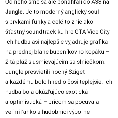
Od neho sme sa ale ponáhľali do A38 na
Jungle
. Je to moderný anglický soul
s prvkami funky a celé to znie ako
šťastný soundtrack ku hre GTA Vice City.
Ich hudbu asi najlepšie vyjadruje grafika
na prednej blane bubeníkovho kopáku –
žltá pláž s usmievajúcim sa slniečkom.
Jungle presvietili nočný Sziget
a každému bolo hneď o čosi teplejšie. Ich
hudba bola okúzľujúco exotická
a optimistická – pričom sa počúvala
veľmi ľahko a hudobníci výborne