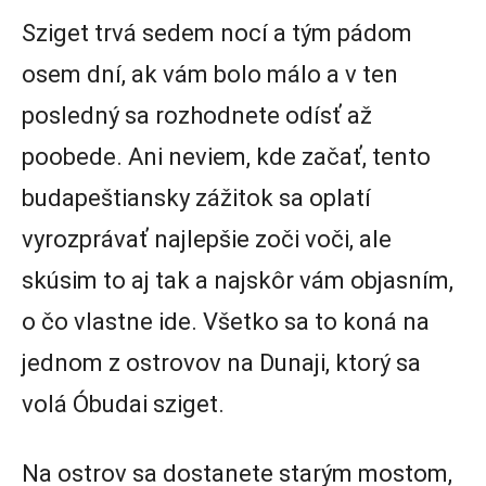
Sziget trvá sedem nocí a tým pádom
osem dní, ak vám bolo málo a v ten
posledný sa rozhodnete odísť až
poobede. Ani neviem, kde začať, tento
budapeštiansky zážitok sa oplatí
vyrozprávať najlepšie zoči voči, ale
skúsim to aj tak a najskôr vám objasním,
o čo vlastne ide. Všetko sa to koná na
jednom z ostrovov na Dunaji, ktorý sa
volá Óbudai sziget.
Na ostrov sa dostanete starým mostom,