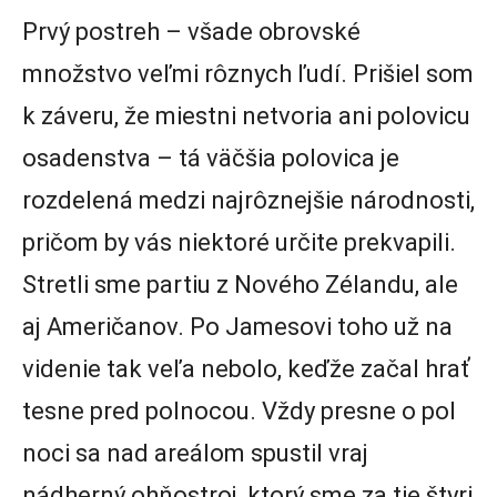
Prvý postreh – všade obrovské
množstvo veľmi rôznych ľudí. Prišiel som
k záveru, že miestni netvoria ani polovicu
osadenstva – tá väčšia polovica je
rozdelená medzi najrôznejšie národnosti,
pričom by vás niektoré určite prekvapili.
Stretli sme partiu z Nového Zélandu, ale
aj Američanov. Po Jamesovi toho už na
videnie tak veľa nebolo, keďže začal hrať
tesne pred polnocou. Vždy presne o pol
noci sa nad areálom spustil vraj
nádherný ohňostroj, ktorý sme za tie štyri