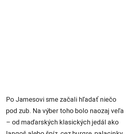
Po Jamesovi sme začali hľadať niečo
pod zub. Na výber toho bolo naozaj veľa
– od maďarských klasických jedál ako
langoš alebo špíz, cez burgre, palacinky