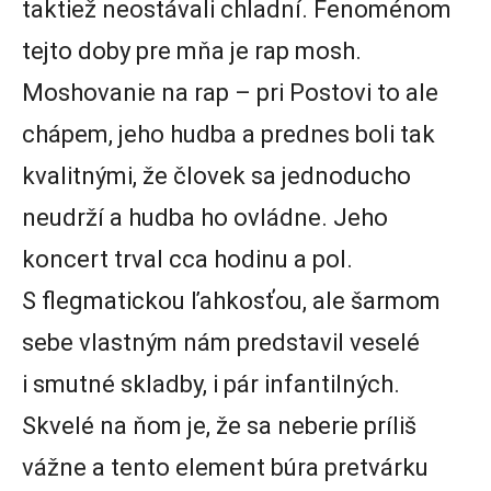
taktiež neostávali chladní. Fenoménom
tejto doby pre mňa je rap mosh.
Moshovanie na rap – pri Postovi to ale
chápem, jeho hudba a prednes boli tak
kvalitnými, že človek sa jednoducho
neudrží a hudba ho ovládne. Jeho
koncert trval cca hodinu a pol.
S flegmatickou ľahkosťou, ale šarmom
sebe vlastným nám predstavil veselé
i smutné skladby, i pár infantilných.
Skvelé na ňom je, že sa neberie príliš
vážne a tento element búra pretvárku