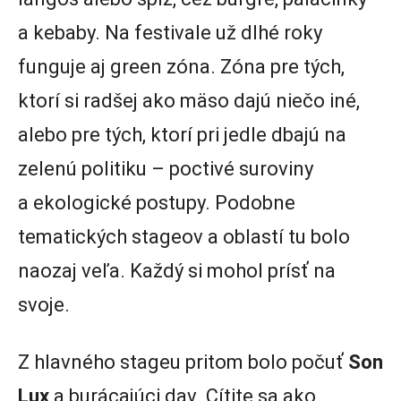
a kebaby. Na festivale už dlhé roky
funguje aj green zóna. Zóna pre tých,
ktorí si radšej ako mäso dajú niečo iné,
alebo pre tých, ktorí pri jedle dbajú na
zelenú politiku – poctivé suroviny
a ekologické postupy. Podobne
tematických stageov a oblastí tu bolo
naozaj veľa. Každý si mohol prísť na
svoje.
Z hlavného stageu pritom bolo počuť
Son
Lux
a burácajúci dav. Cítite sa ako