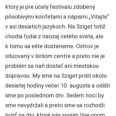
ktorý je pre účely festivalu zdobený
pôsobivými konfetami a nápismi „Vitajte“
v asi desiatich jazykoch. Na Sziget totiž
chodia ľudia z naozaj celého sveta, ale
k tomu sa ešte dostaneme. Ostrov je
situovaný v širšom centre a preto nie je
problém sa naň dostať ani mestskou
dopravou. My sme na Sziget prišli okolo
desiatej hodiny večer 10. augusta a odišli
sme po poslednom dni. Sedem nocí by
sme nevydržali a preto sme sa rozhodli
prísť na dni, ktoré nás svojim line upom