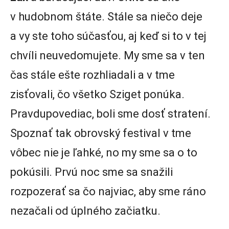
v hudobnom štáte. Stále sa niečo deje
a vy ste toho súčasťou, aj keď si to v tej
chvíli neuvedomujete. My sme sa v ten
čas stále ešte rozhliadali a v tme
zisťovali, čo všetko Sziget ponúka.
Pravdupovediac, boli sme dosť stratení.
Spoznať tak obrovský festival v tme
vôbec nie je ľahké, no my sme sa o to
pokúsili. Prvú noc sme sa snažili
rozpozerať sa čo najviac, aby sme ráno
nezačali od úplného začiatku.