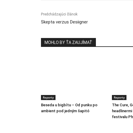
Predchádzajúci článok
Skepta verzus Desiigner
MOHLO BY ŤA ZAUJÍMAŤ
Reporty
Reporty
Beseda u bigbítu – Od punku po
The Cure, Go
ambient pod jedným šapitó
headlinermi
festivalu Ph