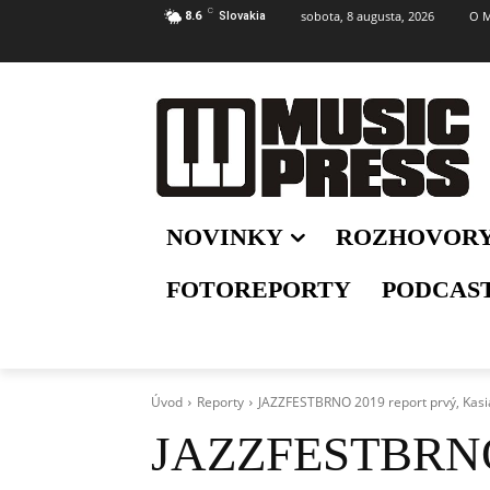
C
sobota, 8 augusta, 2026
O M
8.6
Slovakia
NOVINKY
ROZHOVOR
FOTOREPORTY
PODCAS
Úvod
Reporty
JAZZFESTBRNO 2019 report prvý, Kasia
JAZZFESTBRNO 2