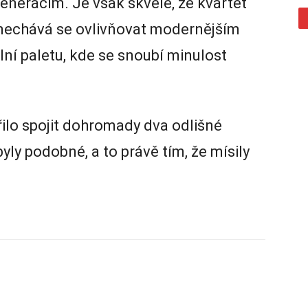
eneracím. Je však skvělé, že kvartet
 nechává se ovlivňovat modernějším
ální paletu, kde se snoubí minulost
řilo spojit dohromady dva odlišné
byly podobné, a to právě tím, že mísily