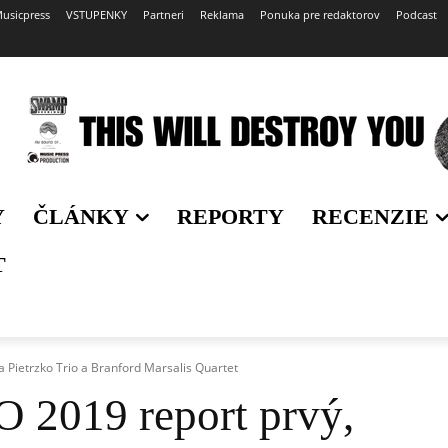
usicpress
VSTUPENKY
Partneri
Reklama
Ponuka pre redaktorov
Podcast
Y
ČLÁNKY
REPORTY
RECENZIE
T
 Pietrzko Trio a Branford Marsalis Quartet
019 report prvý,