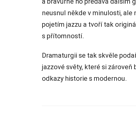
a bravurně ho předává dalším g
neusnul někde v minulosti, ale
pojetím jazzu a tvoří tak origin
s přítomností.
Dramaturgii se tak skvěle poda
jazzové světy, které si zároveň 
odkazy historie s modernou.
Zdieľam