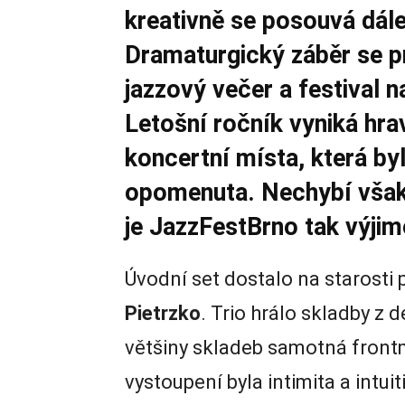
kreativně se posouvá dál
Dramaturgický záběr se pr
jazzový večer a festival n
Letošní ročník vyniká hr
koncertní místa, která by
opomenuta. Nechybí však k
je JazzFestBrno tak výjim
Úvodní set dostalo na starosti 
Pietrzko
. Trio hrálo skladby z 
většiny skladeb samotná fron
vystoupení byla intimita a intu