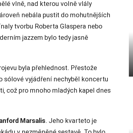
lé vlně, nad kterou volně vlály
 zároveň nebála pustit do mohutnějších
naly tvorbu Roberta Glaspera nebo
derním jazzem bylo tedy jasně
jevu byla přehlednost. Přestože
ro sólové vyjádření nechyběl koncertu
sti, což pro mnoho mladých kapel dnes
anford Marsalis
. Jeho kvarteto je
ž dekádu v nezměněné sestavě. To bylo