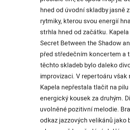
hned od úvodní skladby jasně z
rytmiky, kterou svou energií hn
strhla hned od začátku. Kapela
Secret Between the Shadow and 
před středečním koncertem a t
těchto skladeb bylo daleko divo
improvizaci. V repertoáru však 
Kapela nepřestala tlačit na pilu
energický kousek za druhým. Di
uvolněné pozitivní melodie. Br
odkaz jazzových velikánů jako