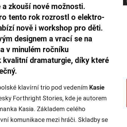
e a zkouší nové možnosti.
o tento rok rozrostl o elektro-
abízí nově i workshop pro děti.
avým designem a vrací se na
la v minulém ročníku
valitní dramaturgie, díky které
ečný.
polské klavírní trio pod vedením
Kasie
desky Forthright Stories, kde je autorem
tmanka Kasia. Základem celého
itivní komunikace mezi hráči. Skladby se