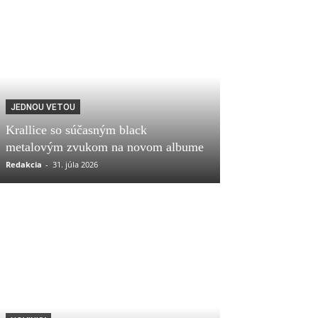
JEDNOU VETOU
Krallice so súčasným black
metalovým zvukom na novom albume
Redakcia
-
31. júla 2026