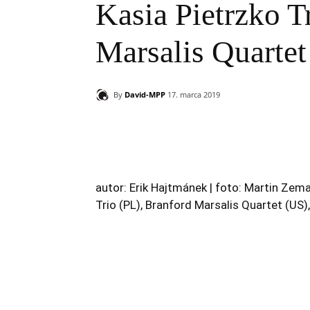
Kasia Pietrzko T
Marsalis Quartet
By
David-MPP
17. marca 2019
Zdieľam
autor: Erik Hajtmánek | foto: Martin Zema
Trio (PL), Branford Marsalis Quartet (US)