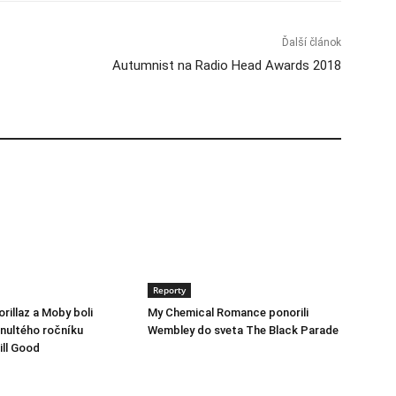
Ďalší článok
Autumnist na Radio Head Awards 2018
Reporty
rillaz a Moby boli
My Chemical Romance ponorili
 nultého ročníku
Wembley do sveta The Black Parade
ill Good