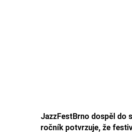
JazzFestBrno dospěl do s
ročník potvrzuje, že festi