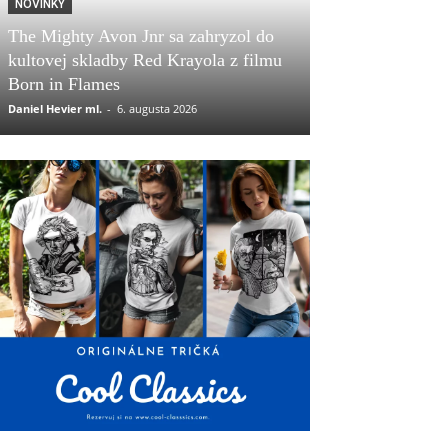
NOVINKY
The Mighty Avon Jnr sa zahryzol do
kultovej skladby Red Krayola z filmu
Born in Flames
Daniel Hevier ml.
-
6. augusta 2026