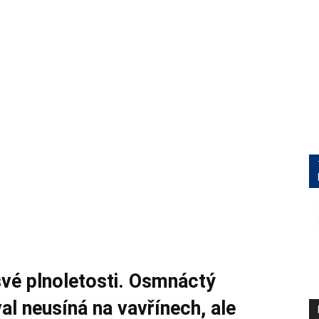
vé plnoletosti. Osmnáctý
val neusíná na vavřínech, ale