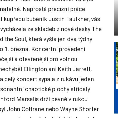
natelné. Naprostá precizní práce
al kupředu bubeník Justin Faulkner, vás
 vycházela ze skladeb z nové desky The
the Soul, která vyšla jen dva týdny
o 1. března. Koncertní provedení
čejší a otevřenější pro volnou
nechyběl Ellington ani Keith Jarrett.
 a celý koncert sypala z rukávu jeden
sonantní chaotické plochy střídaly
anford Marsalis drží pevně v rukou
 byl John Coltrane nebo Wayne Shorter