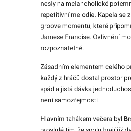
nesly na melancholické potemně
repetitivní melodie. Kapela se
groove momentů, které připomí
Jamese Francise. Ovlivnění mo
rozpoznatelné.
Zásadním elementem celého pro
každý z hráčů dostal prostor p
spád a jistá dávka jednoducho
není samozřejmostí.
Hlavním tahákem večera byl
Br
proslulé tím, že spolu hrají ji