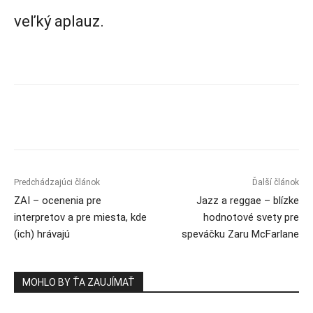
veľký aplauz.
Predchádzajúci článok
Ďalší článok
ZAI – ocenenia pre
Jazz a reggae – blízke
interpretov a pre miesta, kde
hodnotové svety pre
(ich) hrávajú
speváčku Zaru McFarlane
MOHLO BY ŤA ZAUJÍMAŤ