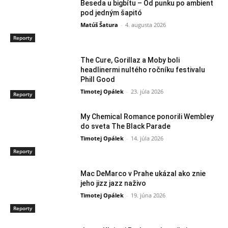
Beseda u bigbítu – Od punku po ambient
pod jedným šapitó
Matúš Šatura
-
4. augusta 2026
Reporty
The Cure, Gorillaz a Moby boli
headlinermi nultého ročníku festivalu
Phill Good
Timotej Opálek
-
23. júla 2026
Reporty
My Chemical Romance ponorili Wembley
do sveta The Black Parade
Timotej Opálek
-
14. júla 2026
Reporty
Mac DeMarco v Prahe ukázal ako znie
jeho jizz jazz naživo
Timotej Opálek
-
19. júna 2026
Reporty