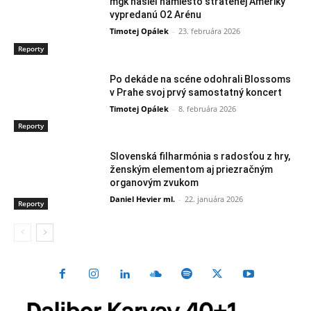
mgk našiel namiesto stratenej Ameriky
vypredanú O2 Arénu
Timotej Opálek
-
23. februára 2026
Reporty
Po dekáde na scéne odohrali Blossoms
v Prahe svoj prvý samostatný koncert
Timotej Opálek
-
8. februára 2026
Reporty
Slovenská filharmónia s radosťou z hry,
ženským elementom aj priezračným
organovým zvukom
Daniel Hevier ml.
-
22. januára 2026
Reporty