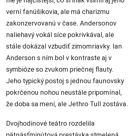
nie je najčistejší, čo si inak všimli aj jeho
verní fanúšikovia, ale má charizmu
zakonzervovanú v čase. Andersonov
naliehavý vokál síce pokrivkával, ale
stále dokázal vzbudiť zimomriavky. Ian
Anderson s ním bol v kontraste aj v
symbióze so zvukom priečnej flauty.
Jeho typický postoj s jednou faunovsky
pokrčenou nohou neustále pripomínal,
že doba sa mení, ale Jethro Tull zostáva.
Dvojhodinové teátro rozdelila
pätnásťminútová prestávka stmelená