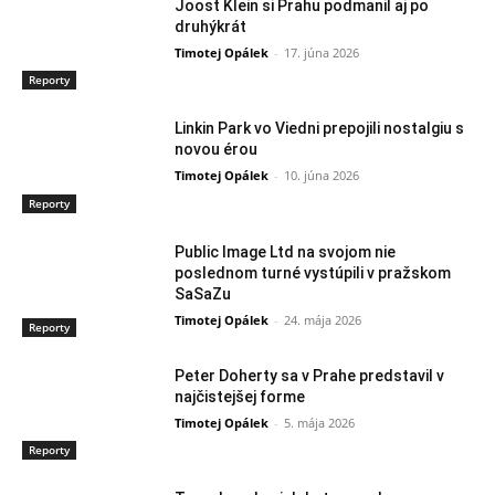
Joost Klein si Prahu podmanil aj po
druhýkrát
Timotej Opálek
-
17. júna 2026
Reporty
Linkin Park vo Viedni prepojili nostalgiu s
novou érou
Timotej Opálek
-
10. júna 2026
Reporty
Public Image Ltd na svojom nie
poslednom turné vystúpili v pražskom
SaSaZu
Timotej Opálek
-
24. mája 2026
Reporty
Peter Doherty sa v Prahe predstavil v
najčistejšej forme
Timotej Opálek
-
5. mája 2026
Reporty