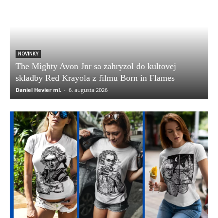
NOVINKY
The Mighty Avon Jnr sa zahryzol do kultovej
skladby Red Krayola z filmu Born in Flames
Daniel Hevier ml.
-
6. augusta 2026