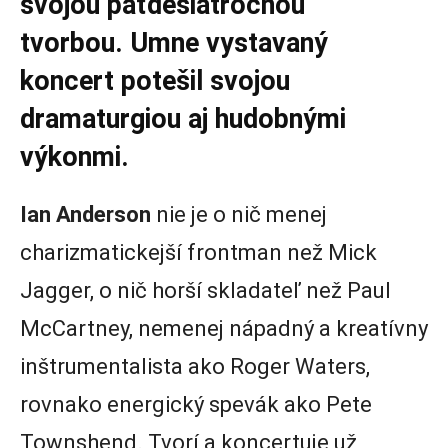
svojou päťdesiatročnou
tvorbou. Umne vystavaný
koncert potešil svojou
dramaturgiou aj hudobnými
výkonmi.
Ian Anderson
nie je o nič menej
charizmatickejší frontman než Mick
Jagger, o nič horší skladateľ než Paul
McCartney, nemenej nápadný a kreatívny
inštrumentalista ako Roger Waters,
rovnako energický spevák ako Pete
Townshend. Tvorí a koncertuje už