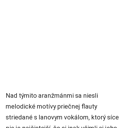
Nad týmito aranžmánmi sa niesli
melodické motívy priečnej flauty
striedané s Ianovym vokálom, ktorý síce