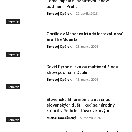
Tame Impala si debutovou show
podmanili Prahu
Timotej Opálek
-
22. apríla 2026
Reporty
Gorillaz v Manchestri odštartovali novú
éru The Mountain
Timotej Opálek
-
23. marca 2026
Reporty
David Byrne si svojou multimediálnou
show podmanil Dublin
Timotej Opálek
-
15. marca 2026
Reporty
Slovenská filharmónia s ozvenou
slovanských duší – keď sa národný
kolorit v Redute stáva svetovým
Michal Radošinský
-
5. marca 2026
Reporty