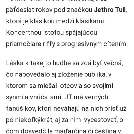
päťdesiat rokov pod značkou
Jethro Tull
,
ktorá je klasikou medzi klasikami.
Koncertnou istotou spájajúcou
priamočiare riffy s progresívnym cítením.
Láska k takejto hudbe sa zdá byť večná,
čo napovedalo aj zloženie publika, v
ktorom sa miešali otcovia so svojimi
synmi a vnúčatami. JT má verných
fanúšikov, ktorí neváhajú na nich prísť už
po niekoľkýkrát, aj za nimi vycestovať, o
čom dosvedčila maďarčina či čeština v