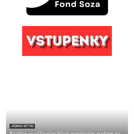
JEDNOU VETOU
Krallice so súčasným black metalovým zvukom na