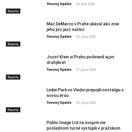
Timotej Opálek
-
14. júla 2026
Reporty
Mac DeMarco v Prahe ukázal ako znie
jeho jizz jazz naživo
Timotej Opálek
-
19. júna 2026
Reporty
Joost Klein si Prahu podmanil aj po
druhýkrát
Timotej Opálek
-
17. júna 2026
Reporty
Linkin Park vo Viedni prepojili nostalgiu s
novou érou
Timotej Opálek
-
10. júna 2026
Reporty
Public Image Ltd na svojom nie
poslednom turné vystúpili v pražskom