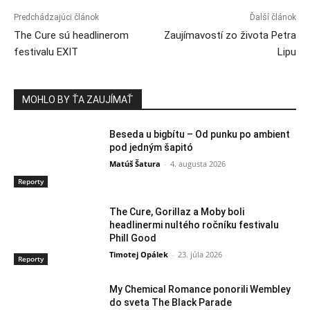
Predchádzajúci článok
Ďalší článok
The Cure sú headlinerom
Zaujímavostí zo života Petra
festivalu EXIT
Lipu
MOHLO BY ŤA ZAUJÍMAŤ
Beseda u bigbítu – Od punku po ambient
pod jedným šapitó
Matúš Šatura
-
4. augusta 2026
Reporty
The Cure, Gorillaz a Moby boli
headlinermi nultého ročníku festivalu
Phill Good
Timotej Opálek
-
23. júla 2026
Reporty
My Chemical Romance ponorili Wembley
do sveta The Black Parade