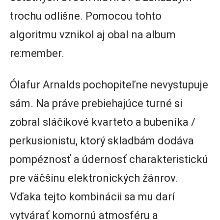
trochu odlišne. Pomocou tohto
algoritmu vznikol aj obal na album
re:member.
Ólafur Arnalds pochopiteľne nevystupuje
sám. Na práve prebiehajúce turné si
zobral sláčikové kvarteto a bubeníka /
perkusionistu, ktorý skladbám dodáva
pompéznosť a údernosť charakteristickú
pre väčšinu elektronických žánrov.
Vďaka tejto kombinácii sa mu darí
vytvárať komornú atmosféru a