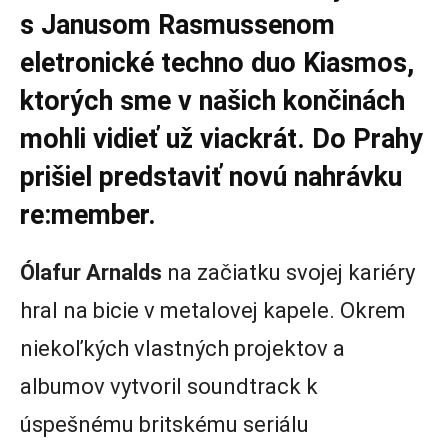
s Janusom
Rasmussen
om
eletronické techno duo Kiasmos,
ktorých sme v našich končinách
mohli vidieť už viackrát. Do Prahy
prišiel predstaviť novú nahrávku
re:member.
Ólafur Arnalds
na začiatku svojej kariéry
hral na bicie v metalovej kapele. Okrem
niekoľkých vlastných projektov a
albumov vytvoril soundtrack k
úspešnému britskému seriálu