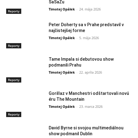
SaSaZu
Timotej Opálek
-
24. mája 2026
Reporty
Peter Doherty sa v Prahe predstavil v
najčistejšej forme
Timotej Opálek
-
5. mája 2026
Reporty
Tame Impala si debutovou show
podmanili Prahu
Timotej Opálek
-
22. apríla 2026
Reporty
Gorillaz v Manchestri odštartovali novú
éru The Mountain
Timotej Opálek
-
23. marca 2026
Reporty
David Byrne si svojou multimediálnou
show podmanil Dublin