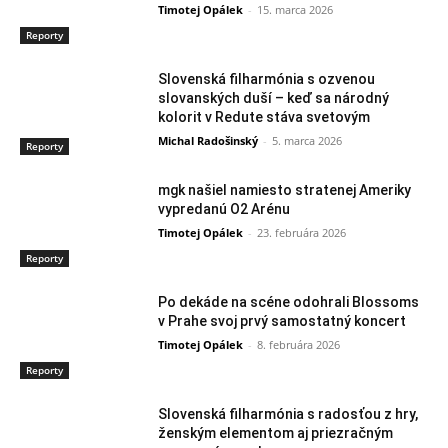
Timotej Opálek
-
15. marca 2026
Reporty
Slovenská filharmónia s ozvenou
slovanských duší – keď sa národný
kolorit v Redute stáva svetovým
Michal Radošinský
-
5. marca 2026
Reporty
mgk našiel namiesto stratenej Ameriky
vypredanú O2 Arénu
Timotej Opálek
-
23. februára 2026
Reporty
Po dekáde na scéne odohrali Blossoms
v Prahe svoj prvý samostatný koncert
Timotej Opálek
-
8. februára 2026
Reporty
Slovenská filharmónia s radosťou z hry,
ženským elementom aj priezračným