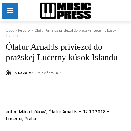
Úvod
Reporty
Ólafur Arnalds priviezol do pražskej Lucerny kúsok
Islandu
Ólafur Arnalds priviezol do
pražskej Lucerny kúsok Islandu
By
David-MPP
19. októbra 2018
autor: Mária Lišková; Ólafur Arnalds – 12.10.2018 –
Lucerna; Praha