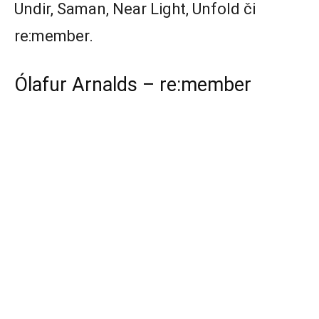
Undir, Saman, Near Light, Unfold či
re:member.
Ólafur Arnalds – re:member