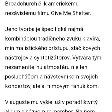
Broadchurch či k americkému
nezávislému filmu Give Me Shelter.
Jeho tvorba je špecifická najmä
kombináciou tradičného zvuku klavíra,
minimalistického prístupu, sláčikových
nástrojov a syntetizátorov. Vytvára tým
nezameniteľnú atmosféru nie len
poslucháčom a návštevníkom svojich
koncertov, ale aj filmovým fanúšikom.
V auguste mu vyšiel už v poradí štvrtý
album s názvom re:member. Na ňom