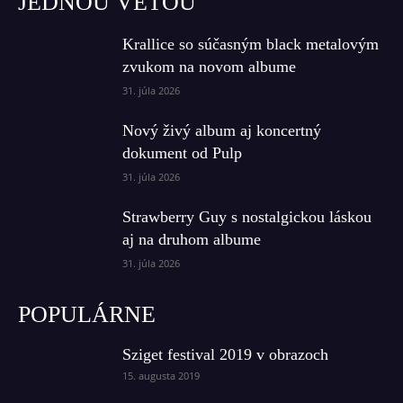
JEDNOU VETOU
Krallice so súčasným black metalovým
zvukom na novom albume
31. júla 2026
Nový živý album aj koncertný
dokument od Pulp
31. júla 2026
Strawberry Guy s nostalgickou láskou
aj na druhom albume
31. júla 2026
POPULÁRNE
Sziget festival 2019 v obrazoch
15. augusta 2019