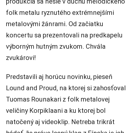
produkcia sa nesie v duchu melodického
folk metalu ryznutého extrémnejšími
metalovými žánrami. Od začiatku
koncertu sa prezentovali na predkapelu
výborným hutným zvukom. Chvála
zvukárovi!
Predstavili aj horúcu novinku, pieseň
Lound and Proud, na ktorej si zahosťoval
Tuomas Rounakari z folk metalovej
veličiny Korpiklaani a ku ktorej bol
natočený aj videoklip. Netreba trikrát