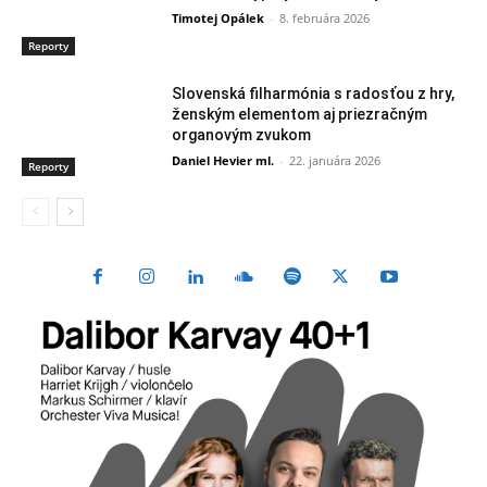
Timotej Opálek
-
8. februára 2026
Reporty
Slovenská filharmónia s radosťou z hry,
ženským elementom aj priezračným
organovým zvukom
Daniel Hevier ml.
-
22. januára 2026
Reporty