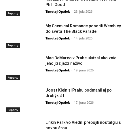
Phill Good
Timotej Opálek
-
23. júla 2026
Reporty
My Chemical Romance ponorili Wembley
do sveta The Black Parade
Timotej Opálek
-
14. júla 2026
Reporty
Mac DeMarco v Prahe ukázal ako znie
jeho jizz jazz naživo
Timotej Opálek
-
19. júna 2026
Reporty
Joost Klein si Prahu podmanil aj po
druhýkrát
Timotej Opálek
-
17. júna 2026
Reporty
Linkin Park vo Viedni prepojili nostalgiu s
novou érou