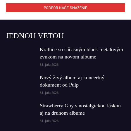
PODPOR NAŠE SNAŽENIE
JEDNOU VETOU
Krallice so súčasným black metalovým
zvukom na novom albume
31. júla 2026
Nový živý album aj koncertný
dokument od Pulp
31. júla 2026
Strawberry Guy s nostalgickou láskou
aj na druhom albume
31. júla 2026