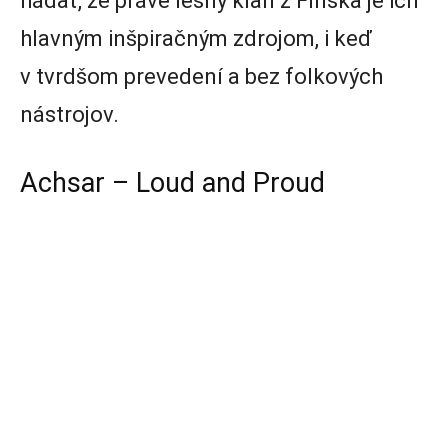
hádať, že práve lesný klan z Fínska je ich
hlavným inšpiračným zdrojom, i keď
v tvrdšom prevedení a bez folkových
nástrojov.
Achsar – Loud and Proud