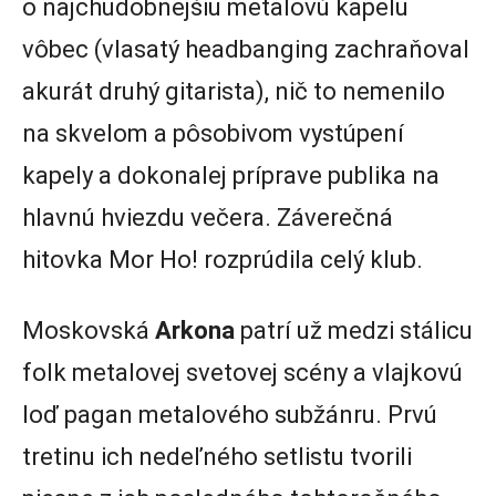
o najchudobnejšiu metalovú kapelu
vôbec (vlasatý headbanging zachraňoval
akurát druhý gitarista), nič to nemenilo
na skvelom a pôsobivom vystúpení
kapely a dokonalej príprave publika na
hlavnú hviezdu večera. Záverečná
hitovka Mor Ho! rozprúdila celý klub.
Moskovská
Arkona
patrí už medzi stálicu
folk metalovej svetovej scény a vlajkovú
loď pagan metalového subžánru. Prvú
tretinu ich nedeľného setlistu tvorili