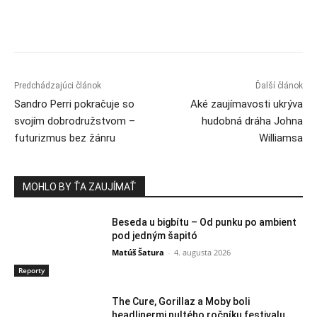
Predchádzajúci článok
Ďalší článok
Sandro Perri pokračuje so
Aké zaujímavosti ukrýva
svojím dobrodružstvom –
hudobná dráha Johna
futurizmus bez žánru
Williamsa
MOHLO BY ŤA ZAUJÍMAŤ
Beseda u bigbítu – Od punku po ambient
pod jedným šapitó
Matúš Šatura
-
4. augusta 2026
Reporty
The Cure, Gorillaz a Moby boli
headlinermi nultého ročníku festivalu