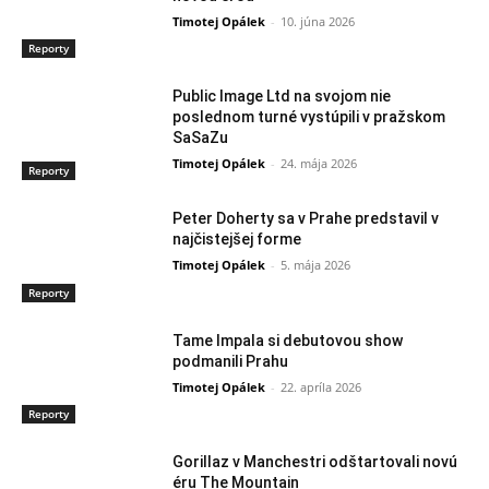
Timotej Opálek
-
10. júna 2026
Reporty
Public Image Ltd na svojom nie
poslednom turné vystúpili v pražskom
SaSaZu
Timotej Opálek
-
24. mája 2026
Reporty
Peter Doherty sa v Prahe predstavil v
najčistejšej forme
Timotej Opálek
-
5. mája 2026
Reporty
Tame Impala si debutovou show
podmanili Prahu
Timotej Opálek
-
22. apríla 2026
Reporty
Gorillaz v Manchestri odštartovali novú
éru The Mountain