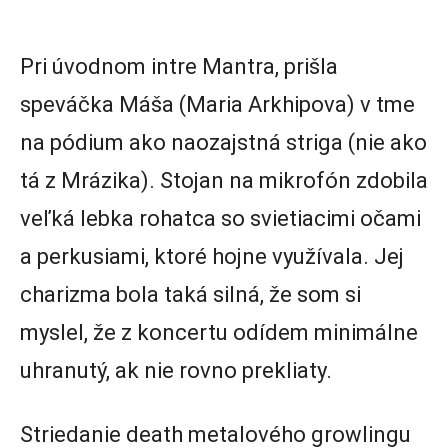
Pri úvodnom intre Mantra, prišla
speváčka Máša (Maria Arkhipova) v tme
na pódium ako naozajstná striga (nie ako
tá z Mrázika). Stojan na mikrofón zdobila
veľká lebka rohatca so svietiacimi očami
a perkusiami, ktoré hojne využívala. Jej
charizma bola taká silná, že som si
myslel, že z koncertu odídem minimálne
uhranutý, ak nie rovno prekliaty.
Striedanie death metalového growlingu