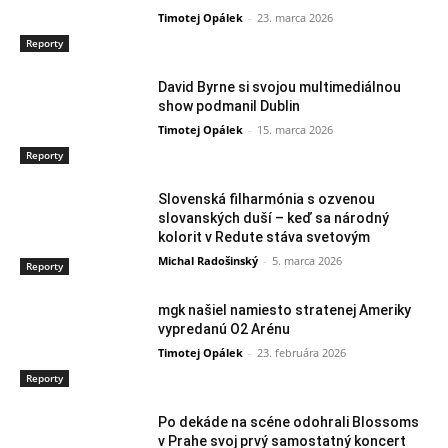
Timotej Opálek
-
23. marca 2026
Reporty
David Byrne si svojou multimediálnou
show podmanil Dublin
Timotej Opálek
-
15. marca 2026
Reporty
Slovenská filharmónia s ozvenou
slovanských duší – keď sa národný
kolorit v Redute stáva svetovým
Michal Radošinský
-
5. marca 2026
Reporty
mgk našiel namiesto stratenej Ameriky
vypredanú O2 Arénu
Timotej Opálek
-
23. februára 2026
Reporty
Po dekáde na scéne odohrali Blossoms
v Prahe svoj prvý samostatný koncert