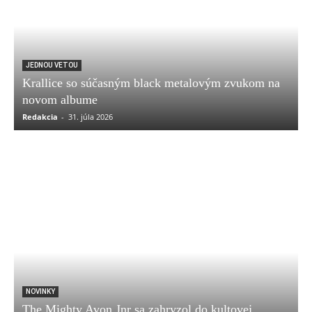
JEDNOU VETOU
Krallice so súčasným black metalovým zvukom na
novom albume
Redakcia
-
31. júla 2026
NOVINKY
The Mighty Avon Jnr sa zahryzol do kultovej