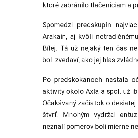
ktoré zabránilo tlačeniciam a p
Spomedzi predskupín najviac
Arakain, aj kvôli netradičnému
Bílej. Tá už nejaký ten čas n
boli zvedaví, ako jej hlas zvlád
Po predskokanoch nastala oča
aktivity okolo Axla a spol. už i
Očakávaný začiatok o desiatej 
štvrť. Mnohým vydržal entuz
neznalí pomerov boli mierne ne