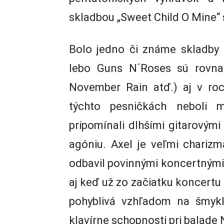
skladbou „Sweet Child O Mine“ s
Bolo jedno či známe skladby 
lebo Guns N´Roses sú rovnak
November Rain atď.) aj v rock
týchto pesničkách neboli 
pripomínali dlhšími gitarovými 
agóniu. Axel je veľmi chariz
odbavil povinnými koncertnými 
aj keď už zo začiatku koncertu
pohyblivá vzhľadom na šmykľa
klavírne schopnosti pri balade