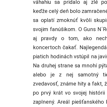
váhahiu sa pridalo aj zlé po
keďže celý deň bolo zamračené a
sa oplatí zmoknúť kvôli skup
svojim fanúšikom. O Guns N´Ro
aj pravdy o tom, ako nechá
koncertoch čakať. Najlegendár
piatich hodinách vstúpil na javi
Na druhej strane sa mnohí pýta
alebo je z nej samotný tie
zvedavosť, známe hity a fakt, 
po prvý krát vo svojej históri
zaplnený. Areál piešťanského