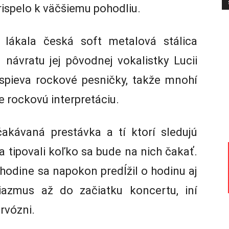
rispelo k väčšiemu pohodliu.
 lákala česká soft metalová stálica
 návratu jej pôvodnej vokalistky Lucii
espieva rockové pesničky, takže mnohí
ne rockovú interpretáciu.
kávaná prestávka a tí ktorí sledujú
ba tipovali koľko sa bude na nich čakať.
hodine sa napokon predĺžil o hodinu aj
iazmus až do začiatku koncertu, iní
rvózni.