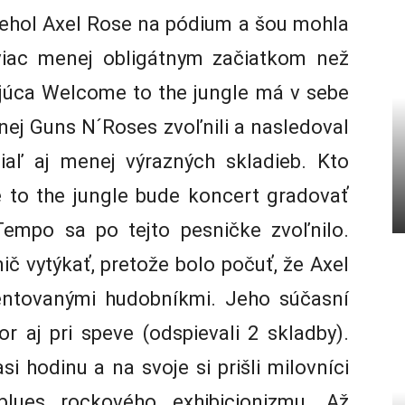
hol Axel Rose na pódium a šou mohla
viac menej obligátnym začiatkom než
júca Welcome to the jungle má v sebe
 nej Guns N´Roses zvoľnili a nasledoval
aľ aj menej výrazných skladieb. Kto
 to the jungle bude koncert gradovať
empo sa po tejto pesničke zvoľnilo.
 vytýkať, pretože bolo počuť, že Axel
alentovanými hudobníkmi. Jeho súčasní
or aj pri speve (odspievali 2 skladby).
i hodinu a na svoje si prišli milovníci
blues rockového exhibicionizmu. Až