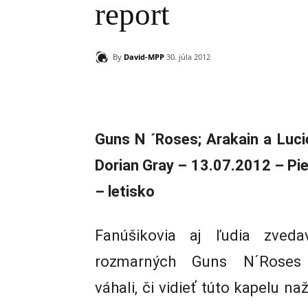
report
By
David-MPP
30. júla 2012
Zdieľam
Guns N ´Roses; Arakain a Lucie
Dorian Gray – 13.07.2012 – Pi
– letisko
Fanúšikovia aj ľudia zveda
rozmarných Guns N´Roses
váhali, či vidieť túto kapelu na