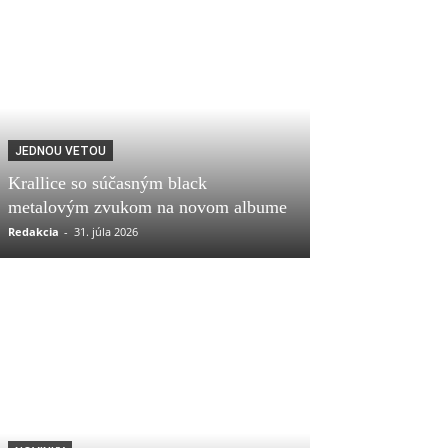
JEDNOU VETOU
Krallice so súčasným black
metalovým zvukom na novom albume
Redakcia
-
31. júla 2026