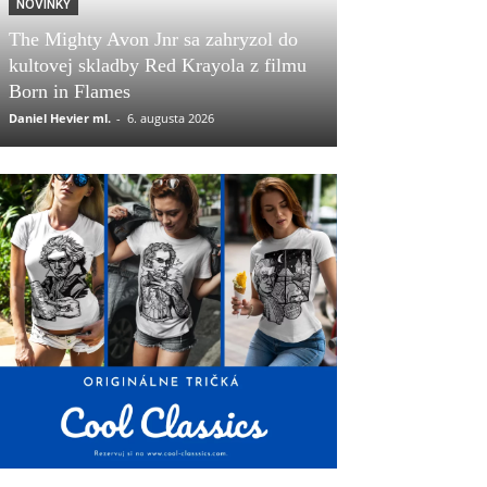
NOVINKY
The Mighty Avon Jnr sa zahryzol do
kultovej skladby Red Krayola z filmu
Born in Flames
Daniel Hevier ml.
-
6. augusta 2026