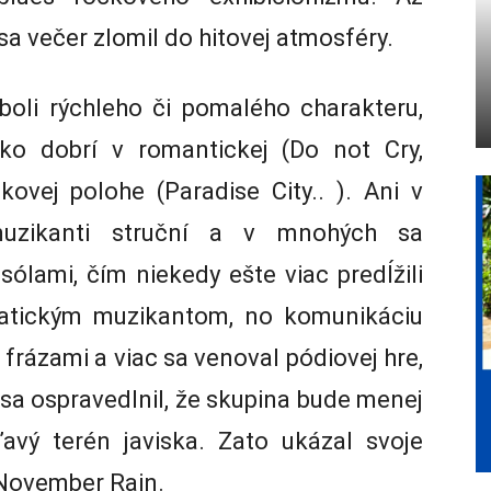
a večer zlomil do hitovej atmosféry.
boli rýchleho či pomalého charakteru,
o dobrí v romantickej (Do not Cry,
ovej polohe (Paradise City.. ). Ani v
muzikanti struční a v mnohých sa
sólami, čím niekedy ešte viac predĺžili
matickým muzikantom, no komunikáciu
frázami a viac sa venoval pódiovej hre,
 sa ospravedlnil, že skupina bude menej
vý terén javiska. Zato ukázal svoje
 November Rain.