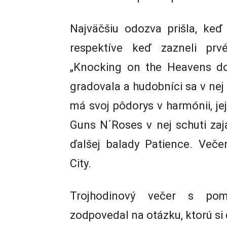
Najväčšiu odozva prišla, keď
respektíve keď zazneli pr
„Knocking on the Heavens doo
gradovala a hudobníci sa v nej
má svoj pôdorys v harmónii, jej
Guns N´Roses v nej schuti za
ďalšej balady Patience. Veče
City.
Trojhodinový večer s po
zodpovedal na otázku, ktorú si 