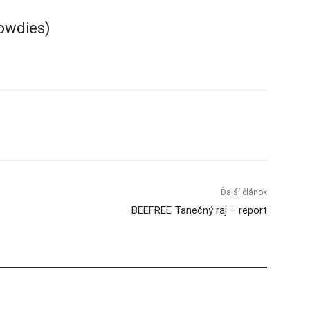
Rowdies)
Ďalší článok
BEEFREE Tanečný raj – report