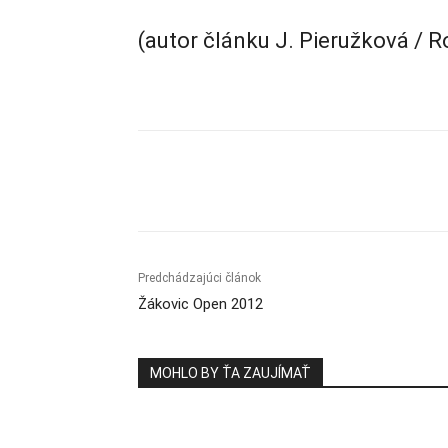
(autor článku J. Pieružková / 
Zdieľam
Predchádzajúci článok
Žákovic Open 2012
MOHLO BY ŤA ZAUJÍMAŤ