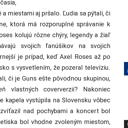
časia,
 miestami aj pršalo. Ľudia sa pýtali, či
ine, ktorá má rozporuplné správanie k
ses kolujú rôzne chýry, legendy a žiaľ
vajú svojich fanúšikov na svojich
nejší je prípad, keď Axel Roses až po
sko s vysvetlením, že pozeral televíziu.
li, či je Guns ešte pôvodnou skupinou,
ň vlastných coververzií? Nakoniec
že kapela vystúpila na Slovensku vôbec
i zvíťazil nad pochybami a koncert bol
 letiska bol vhodne zvoleným miestom,