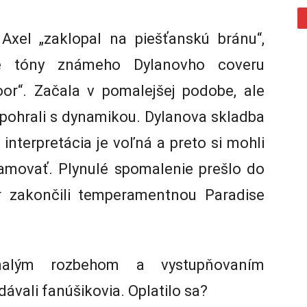
 Axel „zaklopal na piešťanskú bránu“,
vé tóny známeho Dylanovho coveru
r“. Začala v pomalejšej podobe, ale
 pohrali s dynamikou. Dylanova skladba
 interpretácia je voľná a preto si mohli
jamovať. Plynulé spomalenie prešlo do
r zakončili temperamentnou Paradise
malým rozbehom a vystupňovaním
dávali fanúšikovia. Oplatilo sa?