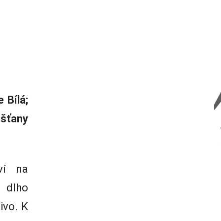
 Bílá;
ešťany
ví na
 dlho
živo. K