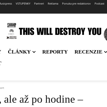
usicpress
VSTUPENKY
Partneri
Reklama
Ponuka pre redaktorov
Podcast
Y
ČLÁNKY
REPORTY
RECENZIE
T
port
, ale až po hodine –