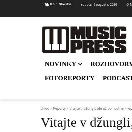
C
sobota, 8 augusta, 2026
O M
8.6
Slovakia
NOVINKY
ROZHOVOR
FOTOREPORTY
PODCAS
Úvod
Reporty
Vitajte v džungli, ale až po hodine - re
Vitajte v džungli