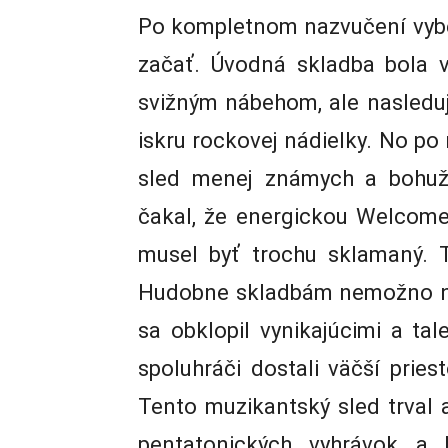
Po kompletnom nazvučení vybe
začať. Úvodná skladba bola 
svižným nábehom, ale nasledu
iskru rockovej nádielky. No po
sled menej známych a bohuži
čakal, že energickou Welcome
musel byť trochu sklamaný. T
Hudobne skladbám nemožno nič
sa obklopil vynikajúcimi a t
spoluhráči dostali väčší priest
Tento muzikantský sled trval as
pentatonických vyhrávok a 