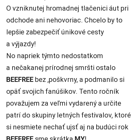
O vzniknutej hromadnej tlačenici áut pri
odchode ani nehovoriac. Chcelo by to
lepšie zabezpečiť únikové cesty
a výjazdy!
No napriek týmto nedostatkom
a nečakanej prírodnej smršti ostalo
BEEFREE
bez ,poškvrny, a podmanilo si
opäť svojich fanúšikov. Tento ročník
považujem za veľmi vydarený a určite
patrí do skupiny letných festivalov, ktoré
si nesmiete nechať ujsť aj na budúci rok
BEEFREE
sme skrátka
MY
!