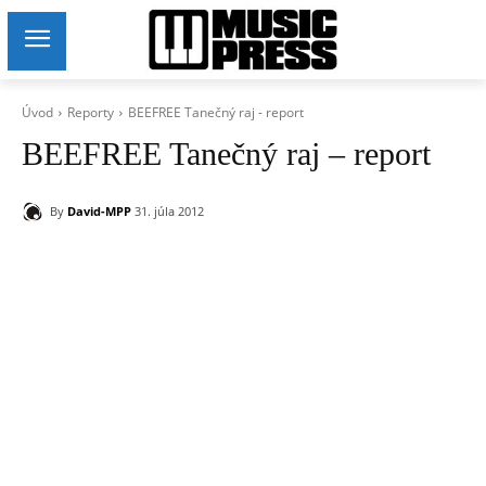
Úvod
Reporty
BEEFREE Tanečný raj - report
BEEFREE Tanečný raj – report
By
David-MPP
31. júla 2012