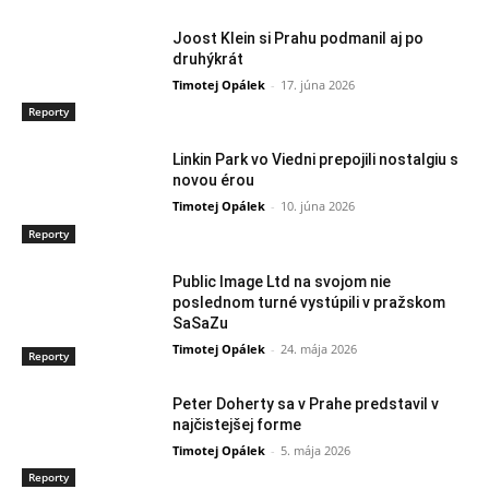
Joost Klein si Prahu podmanil aj po
druhýkrát
Timotej Opálek
-
17. júna 2026
Reporty
Linkin Park vo Viedni prepojili nostalgiu s
novou érou
Timotej Opálek
-
10. júna 2026
Reporty
Public Image Ltd na svojom nie
poslednom turné vystúpili v pražskom
SaSaZu
Timotej Opálek
-
24. mája 2026
Reporty
Peter Doherty sa v Prahe predstavil v
najčistejšej forme
Timotej Opálek
-
5. mája 2026
Reporty