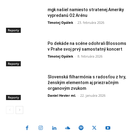
mgk našiel namiesto stratenej Ameriky
vypredanú O2 Arénu
Timotej Opálek
-
23. februára 2026
Reporty
Po dekáde na scéne odohrali Blossoms
v Prahe svoj prvý samostatný koncert
Timotej Opálek
-
8. februára 2026
Reporty
Slovenská filharmónia s radosťou z hry,
ženským elementom aj priezračným
organovým zvukom
Daniel Hevier ml.
-
22. januára 2026
Reporty