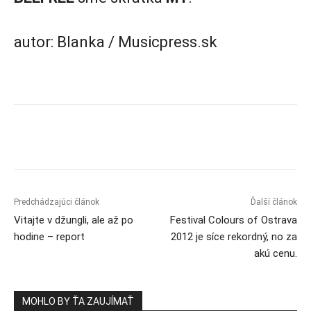
autor: Blanka / Musicpress.sk
Predchádzajúci článok
Ďalší článok
Vitajte v džungli, ale až po
Festival Colours of Ostrava
hodine – report
2012 je síce rekordný, no za
akú cenu.
MOHLO BY ŤA ZAUJÍMAŤ