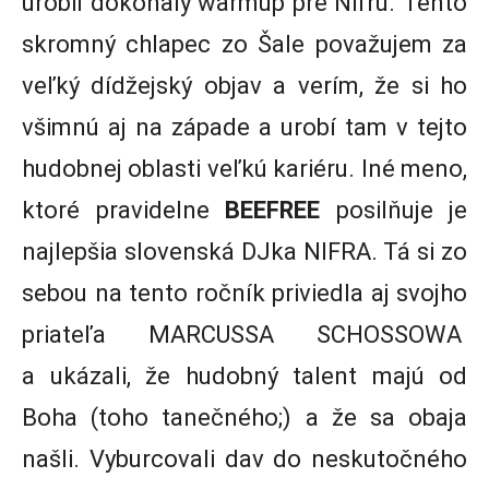
urobil dokonalý warmup pre Nifru. Tento
skromný chlapec zo Šale považujem za
veľký dídžejský objav a verím, že si ho
všimnú aj na západe a urobí tam v tejto
hudobnej oblasti veľkú kariéru. Iné meno,
ktoré pravidelne
BEEFREE
posilňuje je
najlepšia slovenská DJka NIFRA. Tá si zo
sebou na tento ročník priviedla aj svojho
priateľa MARCUSSA SCHOSSOWA
a ukázali, že hudobný talent majú od
Boha (toho tanečného;) a že sa obaja
našli. Vyburcovali dav do neskutočného