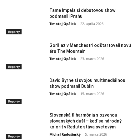
Tame Impala si debutovou show
podmanili Prahu
Timotej Opálek
-
22. apríla 2026
Reporty
Gorillaz v Manchestri odštartovali novú
éru The Mountain
Timotej Opálek
-
23. marca 2026
Reporty
David Byrne si svojou multimediálnou
show podmanil Dublin
Timotej Opálek
-
15. marca 2026
Reporty
Slovenská filharmónia s ozvenou
slovanských duší – keď sa národný
kolorit v Redute stáva svetovým
Michal Radošinský
-
5. marca 2026
Reporty