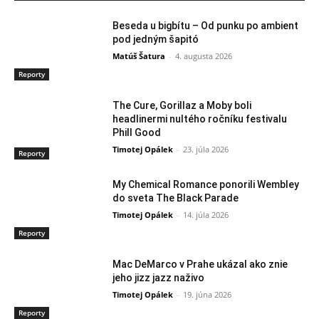
Beseda u bigbítu – Od punku po ambient
pod jedným šapitó
Matúš Šatura
-
4. augusta 2026
Reporty
The Cure, Gorillaz a Moby boli
headlinermi nultého ročníku festivalu
Phill Good
Timotej Opálek
-
23. júla 2026
Reporty
My Chemical Romance ponorili Wembley
do sveta The Black Parade
Timotej Opálek
-
14. júla 2026
Reporty
Mac DeMarco v Prahe ukázal ako znie
jeho jizz jazz naživo
Timotej Opálek
-
19. júna 2026
Reporty