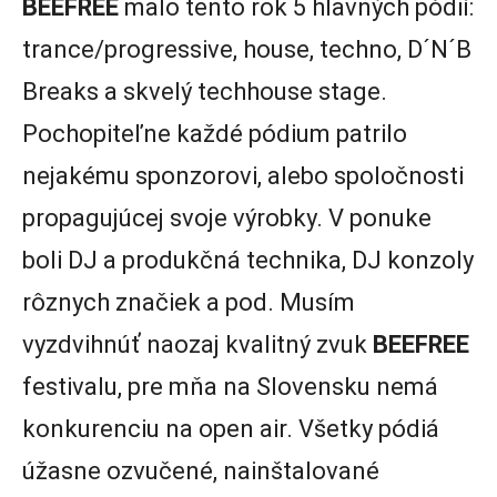
BEEFREE
malo tento rok 5 hlavných pódií:
trance/progressive, house, techno, D´N´B
Breaks a skvelý techhouse stage.
Pochopiteľne každé pódium patrilo
nejakému sponzorovi, alebo spoločnosti
propagujúcej svoje výrobky. V ponuke
boli DJ a produkčná technika, DJ konzoly
rôznych značiek a pod. Musím
vyzdvihnúť naozaj kvalitný zvuk
BEEFREE
festivalu, pre mňa na Slovensku nemá
konkurenciu na open air. Všetky pódiá
úžasne ozvučené, nainštalované