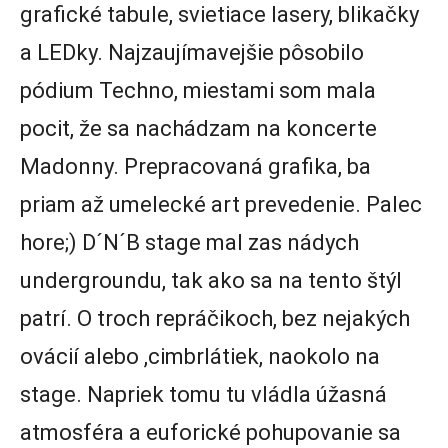
grafické tabule, svietiace lasery, blikačky
a LEDky. Najzaujímavejšie pôsobilo
pódium Techno, miestami som mala
pocit, že sa nachádzam na koncerte
Madonny. Prepracovaná grafika, ba
priam až umelecké art prevedenie. Palec
hore;) D´N´B stage mal zas nádych
undergroundu, tak ako sa na tento štýl
patrí. O troch repráčikoch, bez nejakých
ovácií alebo ,cimbrlátiek, naokolo na
stage. Napriek tomu tu vládla úžasná
atmosféra a euforické pohupovanie sa