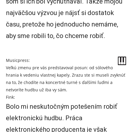
som si ich bol vychutnával. Takže mojou
najväčšou výzvou je nájsť si dostatok
času, pretože ho jednoducho nemáme,
aby sme robili to, čo chceme robiť.
Musicpress:
Veľkú zmenu pre vás predstavoval posun: od sólového
hrania k vedeniu vlastnej kapely. Zrazu ste si museli zvyknúť
na to, že chodíte na koncertné turné s ďalšími ľuďmi a
netvoríte hudbu už iba vy sám.
Fink:
Bolo mi neskutočným potešením robiť
elektronickú hudbu. Práca
elektronického producenta je však