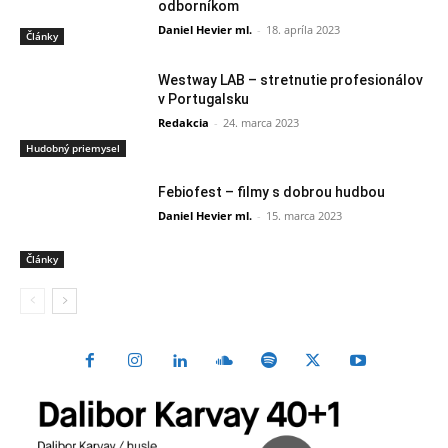
odborníkom
Daniel Hevier ml.
-
18. apríla 2023
Články
Westway LAB – stretnutie profesionálov
v Portugalsku
Redakcia
-
24. marca 2023
Hudobný priemysel
Febiofest – filmy s dobrou hudbou
Daniel Hevier ml.
-
15. marca 2023
Články