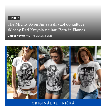
NOVINKY
The Mighty Avon Jnr sa zahryzol do kultovej
skladby Red Krayola z filmu Born in Flames
Daniel Hevier ml.
-
6. augusta 2026