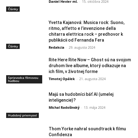
Daniel Hevier ml.
-
15. októbra 2024
Články
Yvetta Kajanová: Musica rock: Suono,
ritmo, affetto e l’invenzione della
chitarra elettrica rock – predhovor k
publikácii od Fernanda Fera
Články
Redakcia
-
29. augusta 2024
Rite Here Rite Now – Ghost sú na svojom
druhom live albume, ktorý odkazuje na
ich film, v životnej forme
Sprievodca filmovou
Timotej Opálek
-
21. augusta 2024
hudbou
Majú sa hudobníci báť AI (umelej
inteligencie)?
Michal Radošinský
-
13. mája 2024
Hudobný priemysel
Thom Yorke nahral soundtrack k filmu
Confidenza