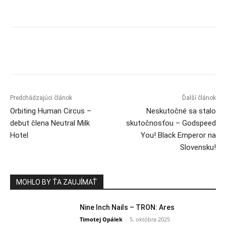
Predchádzajúci článok
Ďalší článok
Orbiting Human Circus –
Neskutočné sa stalo
debut člena Neutral Milk
skutočnosťou – Godspeed
Hotel
You! Black Emperor na
Slovensku!
MOHLO BY ŤA ZAUJÍMAŤ
Nine Inch Nails – TRON: Ares
Timotej Opálek
-
5. októbra 2025