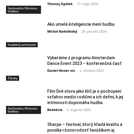
Timotej Opálek
-
13. mája 2024
Sprievodca filmovou
hudbou
Ako umelá inteligencia mení hudbu
Michal Radošinský
-
24. januára 2024
Hudobný priemysel
Vyberáme z programu Amsterdam
Dance Event 2023 – konferenčná časť
Daniel Hevier ml.
-
2. októbra 2023
Články
Film Dvě slova jako klíč je o pochopení
vzťahov medzi rodičmi a ich deťmi, k jej
intímnosti dopomáha hudba
Sprievodca filmovou
Redakcia
-
6. augusta 2023
hudbou
Sharpe – festival, ktorý hľadá kvalitu a
ponúka rôznorodosť fanúšikom aj