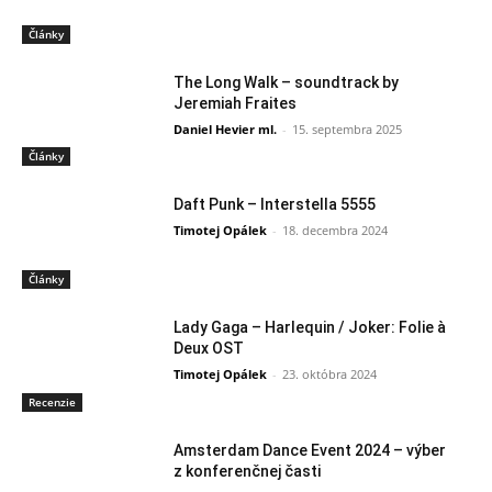
Články
The Long Walk – soundtrack by
Jeremiah Fraites
Daniel Hevier ml.
-
15. septembra 2025
Články
Daft Punk – Interstella 5555
Timotej Opálek
-
18. decembra 2024
Články
Lady Gaga – Harlequin / Joker: Folie à
Deux OST
Timotej Opálek
-
23. októbra 2024
Recenzie
Amsterdam Dance Event 2024 – výber
z konferenčnej časti