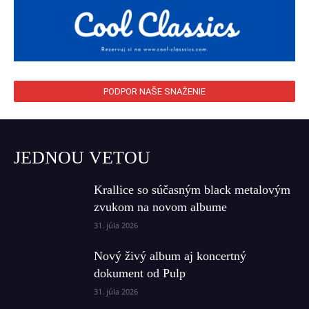
PODPOR NAŠE SNAŽENIE
JEDNOU VETOU
Krallice so súčasným black metalovým
zvukom na novom albume
31. júla 2026
Nový živý album aj koncertný
dokument od Pulp
31. júla 2026