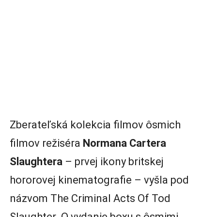
Zberateľská kolekcia filmov ôsmich
filmov režiséra
Normana Cartera
Slaughtera
– prvej ikony britskej
hororovej kinematografie – vyšla pod
názvom The Criminal Acts Of Tod
Slaughter. O vydanie boxu s ôsmimi