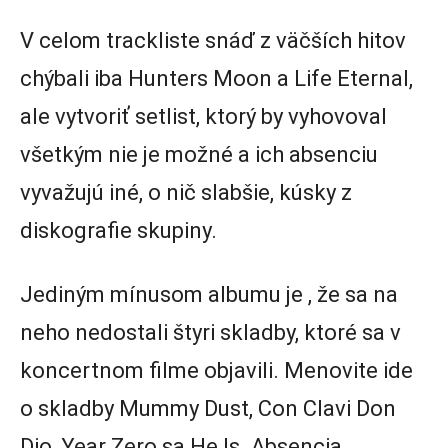
V celom trackliste snáď z väčších hitov
chýbali iba Hunters Moon a Life Eternal,
ale vytvoriť setlist, ktorý by vyhovoval
všetkým nie je možné a ich absenciu
vyvažujú iné, o nič slabšie, kúsky z
diskografie skupiny.
Jediným mínusom albumu je , že sa na
neho nedostali štyri skladby, ktoré sa v
koncertnom filme objavili. Menovite ide
o skladby Mummy Dust, Con Clavi Don
Dio, Year Zero sa He Is. Absencia