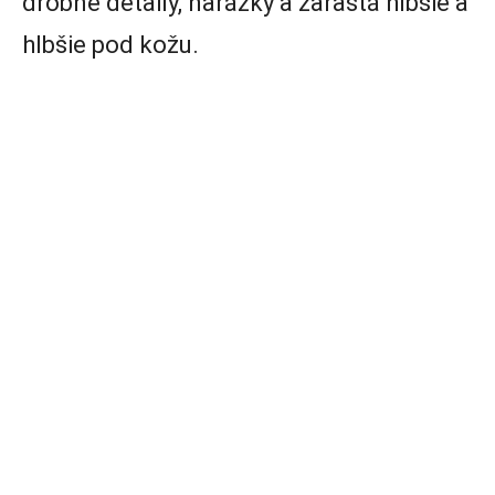
drobné detaily, narážky a zarastá hlbšie a
hlbšie pod kožu.