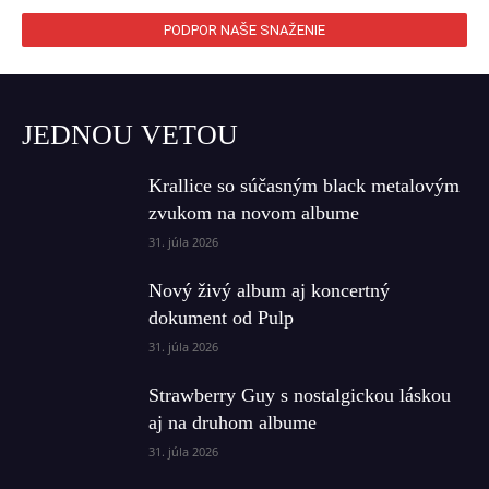
PODPOR NAŠE SNAŽENIE
JEDNOU VETOU
Krallice so súčasným black metalovým
zvukom na novom albume
31. júla 2026
Nový živý album aj koncertný
dokument od Pulp
31. júla 2026
Strawberry Guy s nostalgickou láskou
aj na druhom albume
31. júla 2026