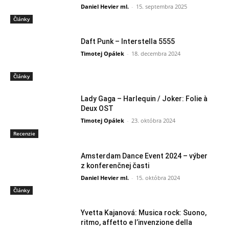
Daniel Hevier ml.
-
15. septembra 2025
Články
Daft Punk – Interstella 5555
Timotej Opálek
-
18. decembra 2024
Články
Lady Gaga – Harlequin / Joker: Folie à
Deux OST
Timotej Opálek
-
23. októbra 2024
Recenzie
Amsterdam Dance Event 2024 – výber
z konferenčnej časti
Daniel Hevier ml.
-
15. októbra 2024
Články
Yvetta Kajanová: Musica rock: Suono,
ritmo, affetto e l’invenzione della