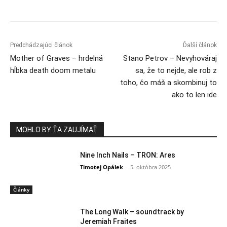
Predchádzajúci článok
Ďalší článok
Mother of Graves – hrdelná
Stano Petrov – Nevyhováraj
hĺbka death doom metalu
sa, že to nejde, ale rob z
toho, čo máš a skombinuj to
ako to len ide
MOHLO BY ŤA ZAUJÍMAŤ
Nine Inch Nails – TRON: Ares
Timotej Opálek
-
5. októbra 2025
Články
The Long Walk – soundtrack by
Jeremiah Fraites