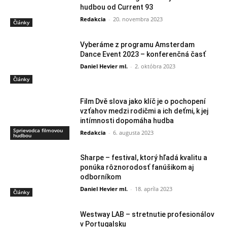
hudbou od Current 93
Redakcia
-
20. novembra 2023
Články
Vyberáme z programu Amsterdam
Dance Event 2023 – konferenčná časť
Daniel Hevier ml.
-
2. októbra 2023
Články
Film Dvě slova jako klíč je o pochopení
vzťahov medzi rodičmi a ich deťmi, k jej
intímnosti dopomáha hudba
Sprievodca filmovou
Redakcia
-
6. augusta 2023
hudbou
Sharpe – festival, ktorý hľadá kvalitu a
ponúka rôznorodosť fanúšikom aj
odborníkom
Daniel Hevier ml.
-
18. apríla 2023
Články
Westway LAB – stretnutie profesionálov
v Portugalsku