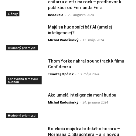
chitarra elettrica rock – predhovor k
publikácii od Fernanda Fera
Články
Redakcia
-
29. augusta 2024
Majú sa hudobníci báť AI (umelej
inteligencie)?
Michal Radošinský
-
13. mája 2024
Hudobný priemysel
Thom Yorke nahral soundtrack k filmu
Confidenza
Timotej Opálek
-
13. mája 2024
Sprievodca filmovou
hudbou
Ako umelá inteligencia mení hudbu
Michal Radošinský
-
24. januára 2024
Hudobný priemysel
Kolekcia majstra britského hororu –
Normana C. Slaughtera – aj s novou