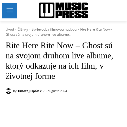
Úvod
Články
Sprievodca filmovou hudbou
Rite Here Rite Now –
Ghost sú na svojom druhom live albume,...
Rite Here Rite Now – Ghost sú
na svojom druhom live albume,
ktorý odkazuje na ich film, v
životnej forme
By
Timotej Opálek
21. augusta 2024