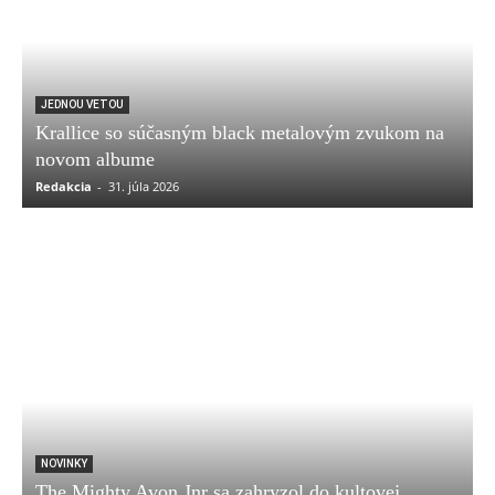
JEDNOU VETOU
Krallice so súčasným black metalovým zvukom na
novom albume
Redakcia
-
31. júla 2026
NOVINKY
The Mighty Avon Jnr sa zahryzol do kultovej