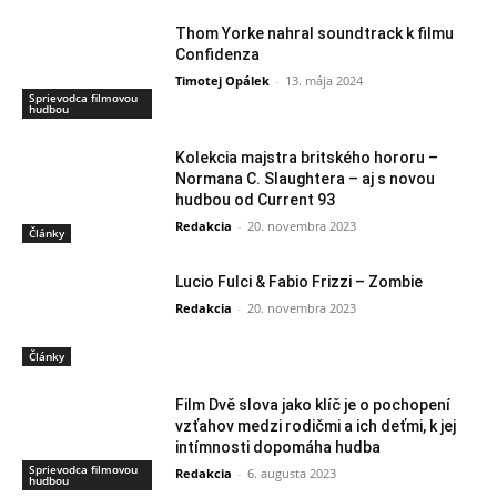
Thom Yorke nahral soundtrack k filmu
Confidenza
Timotej Opálek
-
13. mája 2024
Sprievodca filmovou
hudbou
Kolekcia majstra britského hororu –
Normana C. Slaughtera – aj s novou
hudbou od Current 93
Redakcia
-
20. novembra 2023
Články
Lucio Fulci & Fabio Frizzi – Zombie
Redakcia
-
20. novembra 2023
Články
Film Dvě slova jako klíč je o pochopení
vzťahov medzi rodičmi a ich deťmi, k jej
intímnosti dopomáha hudba
Sprievodca filmovou
Redakcia
-
6. augusta 2023
hudbou