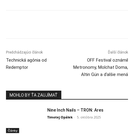
Predchádzajúci článok
Ďalší článok
Technická agónia od
OFF Festival oznámil
Redemptor
Metronomy, Molchat Doma,
Altin Gün a ďalšie mená
MOHLO BY ŤA ZAUJÍMAŤ
Nine Inch Nails – TRON: Ares
Timotej Opálek
-
5. októbra 2025
Články