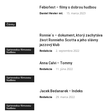
Febiofest – filmy s dobrou hudbou
Daniel Hevier ml.
-
15. marca 2023
Články
Ronnie´s – dokument, ktorý zachytáva
život Ronnieho Scotta a jeho slávny
jazzový klub
Sprievodca filmovou
Redakcia
-
2. septembra 2022
hudbou
Anna Calvi – Tommy
Redakcia
-
11. júna 2022
Sprievodca filmovou
hudbou
Jacek Bedanarek – Indeks
Redakcia
-
29. marca 2022
Sprievodca filmovou
hudbou