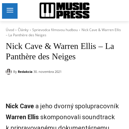
Úvod
Články
Sprievodca filmovou hudbou
Nick Cave & Warren Ellis
– La Panthère des Neiges
Nick Cave & Warren Ellis – La
Panthère des Neiges
By
Redakcia
30. novembra 2021
Nick Cave
a jeho dvorný spolupracovník
Warren Ellis
skomponovali soundtrack
k pripravovanému dokumentárnemu