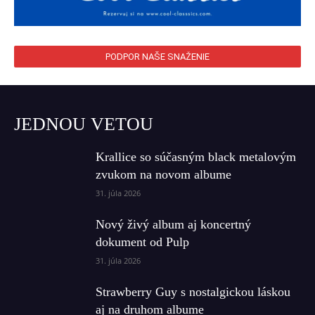
PODPOR NAŠE SNAŽENIE
JEDNOU VETOU
Krallice so súčasným black metalovým
zvukom na novom albume
31. júla 2026
Nový živý album aj koncertný
dokument od Pulp
31. júla 2026
Strawberry Guy s nostalgickou láskou
aj na druhom albume