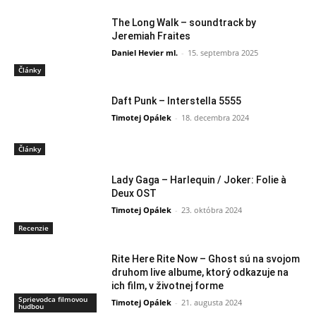
The Long Walk – soundtrack by
Jeremiah Fraites
Daniel Hevier ml.
-
15. septembra 2025
Články
Daft Punk – Interstella 5555
Timotej Opálek
-
18. decembra 2024
Články
Lady Gaga – Harlequin / Joker: Folie à
Deux OST
Timotej Opálek
-
23. októbra 2024
Recenzie
Rite Here Rite Now – Ghost sú na svojom
druhom live albume, ktorý odkazuje na
ich film, v životnej forme
Sprievodca filmovou
Timotej Opálek
-
21. augusta 2024
hudbou