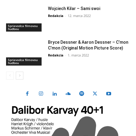
Wojciech Kilar – Sami swoi
Redakcia
-
12. marca 2022
Sprievodca filmovou
hudbou
Bryce Dessner & Aaron Dessner – C’mon
C’mon (Original Motion Picture Score)
Redakcia
-
1. marca 2022
Sprievodca filmovou
hudbou