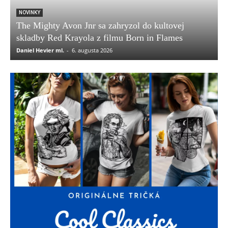
NOVINKY
The Mighty Avon Jnr sa zahryzol do kultovej
skladby Red Krayola z filmu Born in Flames
Daniel Hevier ml.
-
6. augusta 2026