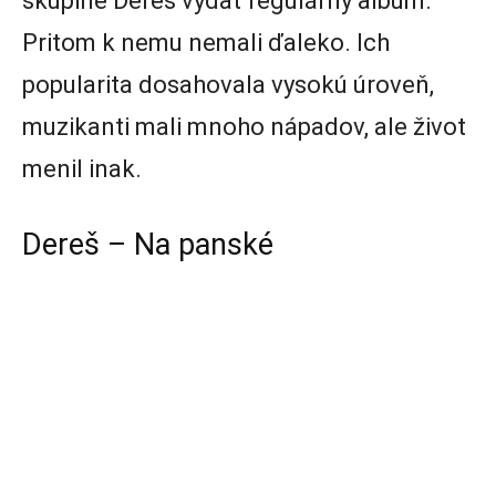
skupine Dereš vydať regulárny album.
Pritom k nemu nemali ďaleko. Ich
popularita dosahovala vysokú úroveň,
muzikanti mali mnoho nápadov, ale život
menil inak.
Dereš – Na panské