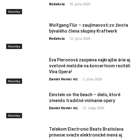
Redakcia
-
18. júna 2026
Novinky
Wolfgang Flür – zaujímavosti zo života
bývalého člena skupiny Kraftwerk
Redakcia
-
12. júna 2026
Novinky
Eva Pieronová zaspieva najkrajšie árie aj
svetové melódie na koncertnom recitáli
Viva Opera!
Daniel Hevier ml.
-
2. júna 2026
Novinky
Einstein on the beach – dielo, ktoré
zmenilo tradičné vnímanie opery
Daniel Hevier ml.
-
27. mája 2026
Novinky
Telekom Electronic Beats Bratislava
prinesie svieže elektronické mená aj