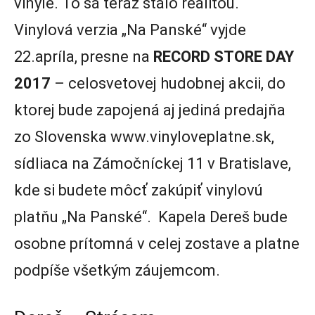
vinyle. To sa teraz stalo realitou.
Vinylová verzia „Na Panské“ vyjde
22.apríla, presne na
RECORD STORE DAY
2017
– celosvetovej hudobnej akcii, do
ktorej bude zapojená aj jediná predajňa
zo Slovenska www.vinyloveplatne.sk,
sídliaca na Zámočníckej 11 v Bratislave,
kde si budete môcť zakúpiť vinylovú
platňu „Na Panské“. Kapela Dereš bude
osobne prítomná v celej zostave a platne
podpíše všetkým záujemcom.