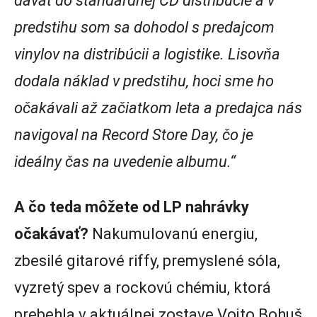
dávať do štandardnej CD distribúcie a v
predstihu som sa dohodol s predajcom
vinylov na distribúcii a logistike. Lisovňa
dodala náklad v predstihu, hoci sme ho
očakávali až začiatkom leta a predajca nás
navigoval na Record Store Day, čo je
ideálny čas na uvedenie albumu.“
A čo teda môžete od LP nahrávky
očakávať?
Nakumulovanú energiu,
zbesilé gitarové riffy, premyslené sóla,
vyzretý spev a rockovú chémiu, ktorá
prebehla v aktuálnej zostave Vojto Bohuš