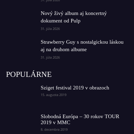
Nový živý album aj koncertný
dokument od Pulp
31. júla 2026
Strawberry Guy s nostalgickou láskou
aj na druhom albume
31. júla 2026
POPULÁRNE
Sziget festival 2019 v obrazoch
15. augusta 2019
Slobodná Európa – 30 rokov TOUR
2019 v MMC
8. decembra 2019