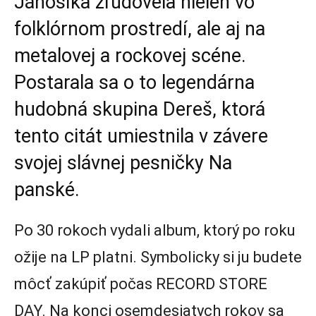
Jánošíka zľudovela nielen vo
folklórnom prostredí, ale aj na
metalovej a rockovej scéne.
Postarala sa o to legendárna
hudobná skupina Dereš, ktorá
tento citát umiestnila v závere
svojej slávnej pesničky Na
panské.
Po 30 rokoch vydali album, ktorý po roku
ožije na LP platni. Symbolicky si ju budete
môcť zakúpiť počas RECORD STORE
DAY. Na konci osemdesiatych rokov sa