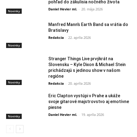
pohľad do zákulisia nočného života
Daniel Hevier ml.
-
20. mája 2026
Novinky
Manfred Mann’s Earth Band sa vrátia do
Bratislavy
Redakcia
-
22. apríla 2026
Novinky
Stranger Things Live prvýkrát na
Slovensku – Kyle Dixon & Michael Stein
prichádzajú s jedinou show v našom
regióne
Novinky
Redakcia
-
20. apríla 2026
Eric Clapton vystúpi v Prahe a ukáže
svoje gitarové majstrovstvo aj emotívne
piesne
Daniel Hevier ml.
-
19. apríla 2026
Novinky