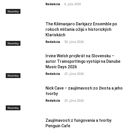
Redakcia
-
6. júla 2026
Novinky
The Kilimanjaro Darkjazz Ensemble po
rokoch mlčania ožijú v historických
Klariskách
Redakcia
-
30. júna 2026
Novinky
Irvine Welsh prvýkrát na Slovensku –
autor Trainspottingu vystúpi na Danube
Music Days 2026
Redakcia
-
25. júna 2026
Novinky
Nick Cave – zaujímavosti zo života a jeho
tvorby
Redakcia
-
20. júna 2026
Novinky
Zaujímavosti z fungovania a tvorby
Penguin Cafe