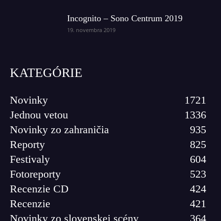
Incognito – Sono Centrum 2019
19. novembra 2019
KATEGÓRIE
Novinky
1721
Jednou vetou
1336
Novinky zo zahraničia
935
Reporty
825
Festivaly
604
Fotoreporty
523
Recenzie CD
424
Recenzie
421
Novinky zo slovenskej scény
364