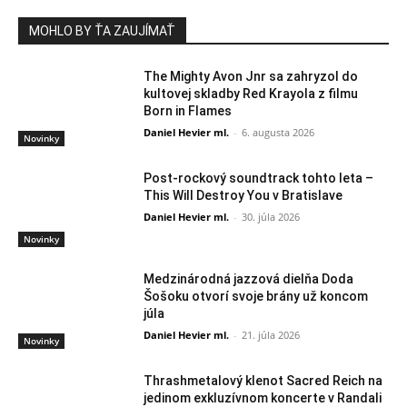
MOHLO BY ŤA ZAUJÍMAŤ
The Mighty Avon Jnr sa zahryzol do
kultovej skladby Red Krayola z filmu
Born in Flames
Daniel Hevier ml.
-
6. augusta 2026
Novinky
Post-rockový soundtrack tohto leta –
This Will Destroy You v Bratislave
Daniel Hevier ml.
-
30. júla 2026
Novinky
Medzinárodná jazzová dielňa Doda
Šošoku otvorí svoje brány už koncom
júla
Daniel Hevier ml.
-
21. júla 2026
Novinky
Thrashmetalový klenot Sacred Reich na
jedinom exkluzívnom koncerte v Randali