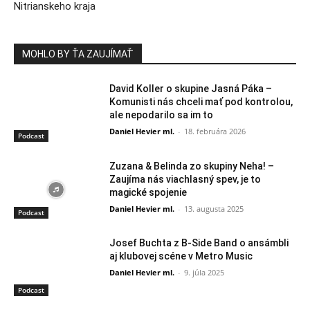
Nitrianskeho kraja
MOHLO BY ŤA ZAUJÍMAŤ
David Koller o skupine Jasná Páka –
Komunisti nás chceli mať pod kontrolou,
ale nepodarilo sa im to
Daniel Hevier ml.
-
18. februára 2026
Podcast
Zuzana & Belinda zo skupiny Neha! –
Zaujíma nás viachlasný spev, je to
magické spojenie
Daniel Hevier ml.
-
13. augusta 2025
Podcast
Josef Buchta z B-Side Band o ansámbli
aj klubovej scéne v Metro Music
Daniel Hevier ml.
-
9. júla 2025
Podcast