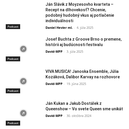
Ján Slávik z Moyzesovho kvarteta –
Recept na dlhovekosť? Chcenie,
podobný hudobný vkus aj potlačenie
individuálnosti
Podcast
Daniel Hevier ml.
-
4. júla 2025
Josef Buchta z Groove Brno o premene,
histórii aj budúcnosti festivalu
David-MPP
-
3. júla 2025
Podcast
VIVA MUSICA! Janoska Ensemble, Júlia
Kozáková, Dalibor Karvay na rozhovore
David-MPP
-
19. júna 2025
Podcast
Ján Kukan a Jakub Dostálek z
Queenshow – Vo svete Queen sme unikát
David-MPP
-
30. októbra 2024
Podcast