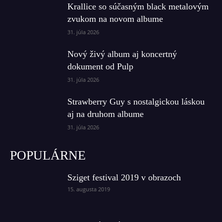
Krallice so súčasným black metalovým
zvukom na novom albume
31. júla 2026
Nový živý album aj koncertný
dokument od Pulp
31. júla 2026
Strawberry Guy s nostalgickou láskou
aj na druhom albume
31. júla 2026
POPULÁRNE
Sziget festival 2019 v obrazoch
15. augusta 2019