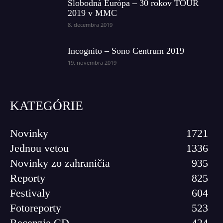
Slobodná Európa – 30 rokov TOUR
2019 v MMC
8. decembra 2019
Incognito – Sono Centrum 2019
19. novembra 2019
KATEGÓRIE
Novinky
1721
Jednou vetou
1336
Novinky zo zahraničia
935
Reporty
825
Festivaly
604
Fotoreporty
523
Recenzie CD
424