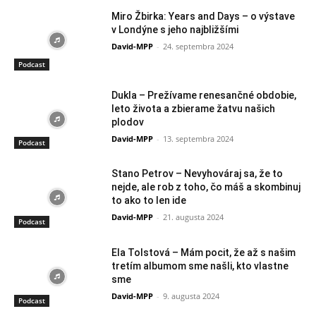
Miro Žbirka: Years and Days – o výstave
v Londýne s jeho najbližšími
David-MPP
-
24. septembra 2024
Podcast
Dukla – Prežívame renesančné obdobie,
leto života a zbierame žatvu našich
plodov
David-MPP
-
13. septembra 2024
Podcast
Stano Petrov – Nevyhováraj sa, že to
nejde, ale rob z toho, čo máš a skombinuj
to ako to len ide
David-MPP
-
21. augusta 2024
Podcast
Ela Tolstová – Mám pocit, že až s našim
tretím albumom sme našli, kto vlastne
sme
David-MPP
-
9. augusta 2024
Podcast