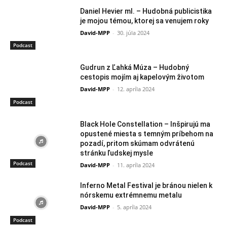
Daniel Hevier ml. – Hudobná publicistika
je mojou témou, ktorej sa venujem roky
David-MPP
-
30. júla 2024
Podcast
Gudrun z Ľahká Múza – Hudobný
cestopis mojím aj kapelovým životom
David-MPP
-
12. apríla 2024
Podcast
Black Hole Constellation – Inšpirujú ma
opustené miesta s temným príbehom na
pozadí, pritom skúmam odvrátenú
stránku ľudskej mysle
Podcast
David-MPP
-
11. apríla 2024
Inferno Metal Festival je bránou nielen k
nórskemu extrémnemu metalu
David-MPP
-
5. apríla 2024
Podcast