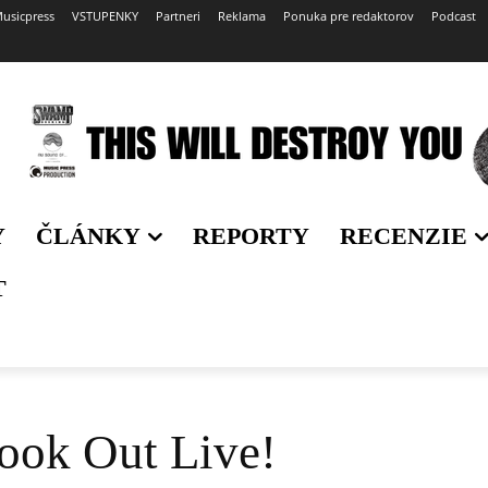
usicpress
VSTUPENKY
Partneri
Reklama
Ponuka pre redaktorov
Podcast
Y
ČLÁNKY
REPORTY
RECENZIE
T
ook Out Live!