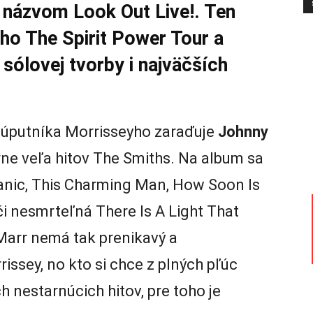
s názvom Look Out Live!. Ten
ho The Spirit Power Tour a
sólovej tvorby i najväčších
.
 súputníka Morrisseyho zaraďuje
Johnny
rne veľa hitov The Smiths. Na album sa
Panic, This Charming Man, How Soon Is
i nesmrteľná There Is A Light That
Marr nemá tak prenikavý a
rissey, no kto si chce z plných pľúc
h nestarnúcich hitov, pre toho je