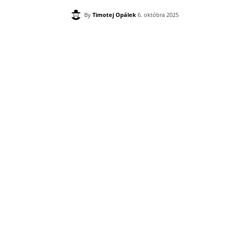
By
Timotej Opálek
6. októbra 2025
Zdieľam