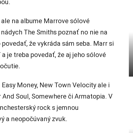
bou.
ú ale na albume Marrove sólové
stý nádych The Smiths poznať no nie na
lo povedať, že vykráda sám seba. Marr si
í a je treba povedať, že aj jeho sólové
očutie.
o, Easy Money, New Town Velocity ale i
r And Soul, Somewhere či Armatopia. V
nchesterský rock s jemnou
vý a neopočúvaný zvuk.