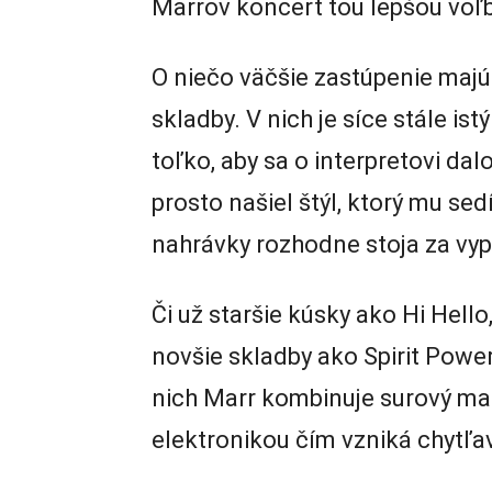
Marrov koncert tou lepšou voľ
O niečo väčšie zastúpenie maj
skladby. V nich je síce stále i
toľko, aby sa o interpretovi da
prosto našiel štýl, ktorý mu sed
nahrávky rozhodne stoja za vyp
Či už staršie kúsky ako Hi Hell
novšie skladby ako Spirit Powe
nich Marr kombinuje surový ma
elektronikou čím vzniká chytľa