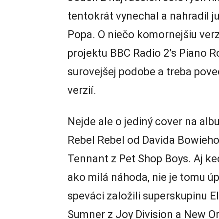
tentokrát vynechal a nahradil
Popa. O niečo komornejšiu verzi
projektu BBC Radio 2’s Piano R
surovejšej podobe a treba poved
verzií.
Nejde ale o jediný cover na alb
Rebel Rebel od Davida Bowieho 
Tennant z Pet Shop Boys. Aj ke
ako milá náhoda, nie je tomu úp
speváci založili superskupinu E
Sumner z Joy Division a New Ord