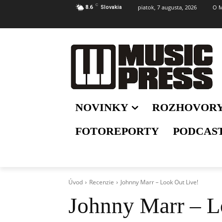
C
piatok, 7 augusta, 2026
O M
8.6
Slovakia
NOVINKY
ROZHOVOR
FOTOREPORTY
PODCAS
Úvod
Recenzie
Johnny Marr – Look Out Live!
Johnny Marr – L