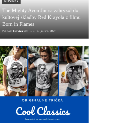
NOVINKY
The Mighty Avon Jnr sa zahryzol do
kultovej skladby Red Krayola z filmu
Born in Flames
Daniel Hevier ml.
-
6. augusta 2026