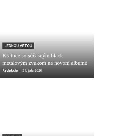
JEDNOU VETOU
Krallice so súčasným black
metalovým zvukom na novom albume
Redakcia
-
31. júla 2026