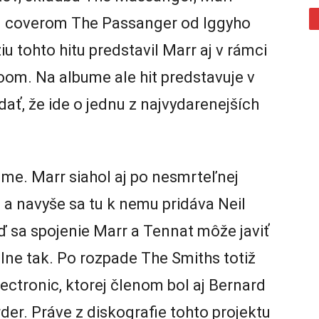
 ju coverom The Passanger od Iggyho
u tohto hitu predstavil Marr aj v rámci
oom. Na albume ale hit predstavuje v
ať, že ide o jednu z najvydarenejších
ume. Marr siahol aj po nesmrteľnej
a navyše sa tu k nemu pridáva Neil
ď sa spojenie Marr a Tennat môže javiť
lne tak. Po rozpade The Smiths totiž
lectronic, ktorej členom bol aj Bernard
er. Práve z diskografie tohto projektu