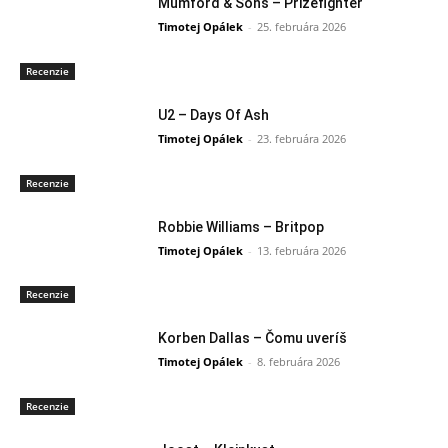
Mumford & Sons – Prizefighter
Timotej Opálek
-
25. februára 2026
Recenzie
U2 – Days Of Ash
Timotej Opálek
-
23. februára 2026
Recenzie
Robbie Williams – Britpop
Timotej Opálek
-
13. februára 2026
Recenzie
Korben Dallas – Čomu uveríš
Timotej Opálek
-
8. februára 2026
Recenzie