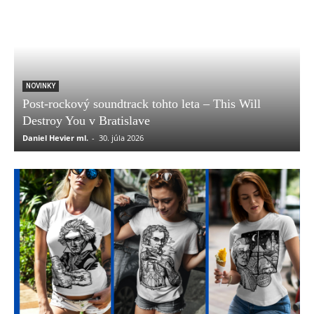
NOVINKY
Post-rockový soundtrack tohto leta – This Will
Destroy You v Bratislave
Daniel Hevier ml.
-
30. júla 2026