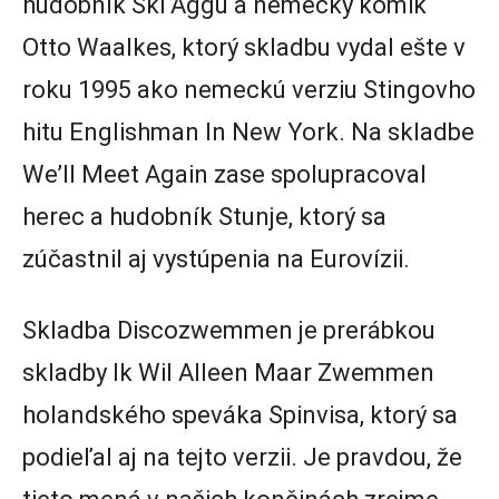
hudobník Ski Aggu a nemecký komik
Otto Waalkes, ktorý skladbu vydal ešte v
roku 1995 ako nemeckú verziu Stingovho
hitu Englishman In New York. Na skladbe
We’ll Meet Again zase spolupracoval
herec a hudobník Stunje, ktorý sa
zúčastnil aj vystúpenia na Eurovízii.
Skladba Discozwemmen je prerábkou
skladby Ik Wil Alleen Maar Zwemmen
holandského speváka Spinvisa, ktorý sa
podieľal aj na tejto verzii. Je pravdou, že