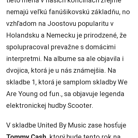
tieto mená v našich končinách zrejme
nemajú veľkú fanúšikovskú základňu, no
vzhľadom na Joostovu popularitu v
Holandsku a Nemecku je prirodzené, že
spolupracoval prevažne s domácimi
interpretmi. Na albume sa ale objavila i
dvojica, ktorá je u nás známejšia. Na
skladbe 1, ktorá je samplom skladby We
Are Young od fun., sa objavuje legenda
elektronickej hudby Scooter.
V skladbe United By Music zase hosťuje
Tommy Cash,
ktorý bude tento rok na