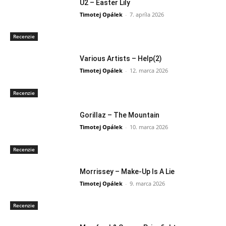
U2 – Easter Lily
Timotej Opálek
-
7. apríla 2026
Recenzie
Various Artists – Help(2)
Timotej Opálek
-
12. marca 2026
Recenzie
Gorillaz – The Mountain
Timotej Opálek
-
10. marca 2026
Recenzie
Morrissey – Make-Up Is A Lie
Timotej Opálek
-
9. marca 2026
Recenzie