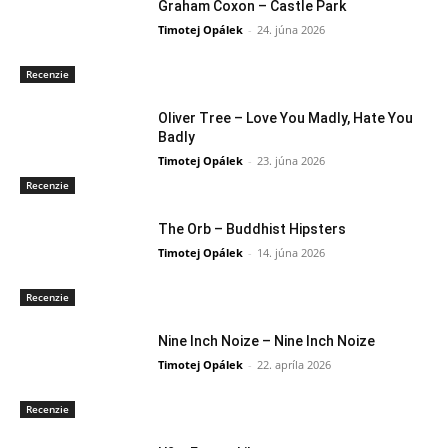
Graham Coxon – Castle Park
Timotej Opálek
-
24. júna 2026
Recenzie
Oliver Tree – Love You Madly, Hate You
Badly
Timotej Opálek
-
23. júna 2026
Recenzie
The Orb – Buddhist Hipsters
Timotej Opálek
-
14. júna 2026
Recenzie
Nine Inch Noize – Nine Inch Noize
Timotej Opálek
-
22. apríla 2026
Recenzie