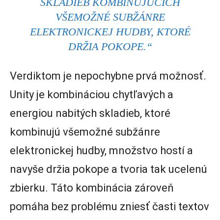
SKLADIEB KOMBINUJÚCICH
VŠEMOŽNÉ SUBŽÁNRE
ELEKTRONICKEJ HUDBY, KTORÉ
DRŽIA POKOPE.“
Verdiktom je nepochybne prvá možnosť.
Unity je kombináciou chytľavých a
energiou nabitých skladieb, ktoré
kombinujú všemožné subžánre
elektronickej hudby, množstvo hostí a
navyše držia pokope a tvoria tak ucelenú
zbierku. Táto kombinácia zároveň
pomáha bez problému zniesť časti textov