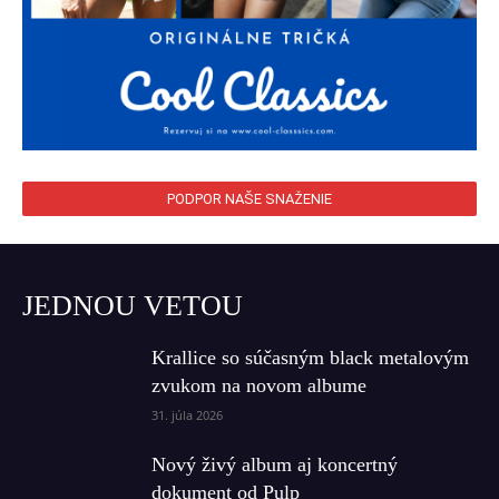
PODPOR NAŠE SNAŽENIE
JEDNOU VETOU
Krallice so súčasným black metalovým
zvukom na novom albume
31. júla 2026
Nový živý album aj koncertný
dokument od Pulp