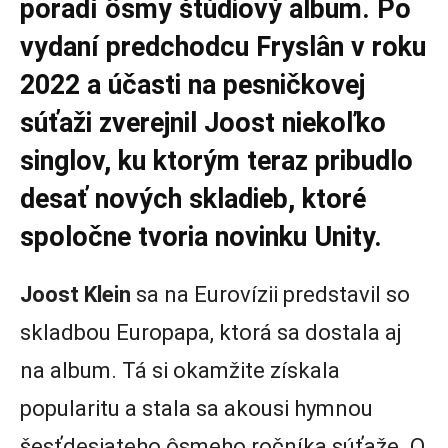
poradí ôsmy štúdiový album. Po
vydaní predchodcu Fryslân v roku
2022 a účasti na pesničkovej
súťaži zverejnil Joost niekoľko
singlov, ku ktorým teraz pribudlo
desať nových skladieb, ktoré
spoločne tvoria novinku Unity.
Joost Klein
sa na Eurovízii predstavil so
skladbou Europapa, ktorá sa dostala aj
na album. Tá si okamžite získala
popularitu a stala sa akousi hymnou
šesťdesiateho ôsmeho ročníka súťaže. O