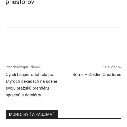
priestorov.
Predchádzajúci článok
Ďalší článok
Cyndi Lauper odohrala po
Sóma – Golden Creatures
štyroch dekádach na scéne
svoju pražskú premiéru
spojenú s derniérou
MOHLO BY ŤA ZAUJÍMAŤ