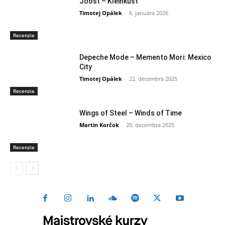
Joost – Kleinkust
Timotej Opálek
-
6. januára 2026
Recenzie
Depeche Mode – Memento Mori: Mexico
City
Timotej Opálek
-
22. decembra 2025
Recenzie
Wings of Steel – Winds of Time
Martin Korčok
-
20. decembra 2025
Recenzie