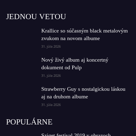
JEDNOU VETOU
Krallice so súčasným black metalovým
zvukom na novom albume
31. júla 2026
Nový živý album aj koncertný
dokument od Pulp
31. júla 2026
Strawberry Guy s nostalgickou láskou
aj na druhom albume
31. júla 2026
POPULÁRNE
Sziget festival 2019 v obrazoch