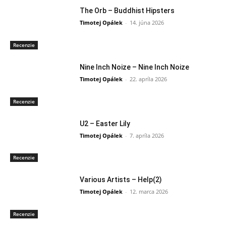
The Orb – Buddhist Hipsters
Timotej Opálek
-
14. júna 2026
Recenzie
Nine Inch Noize – Nine Inch Noize
Timotej Opálek
-
22. apríla 2026
Recenzie
U2 – Easter Lily
Timotej Opálek
-
7. apríla 2026
Recenzie
Various Artists – Help(2)
Timotej Opálek
-
12. marca 2026
Recenzie