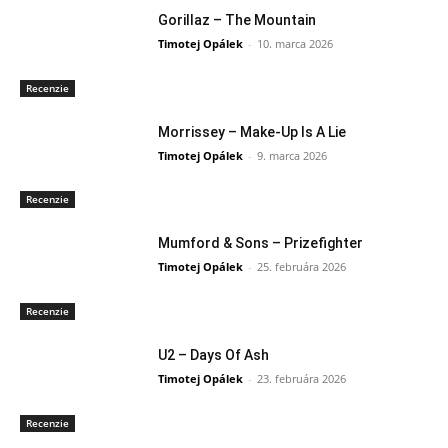
Gorillaz – The Mountain
Timotej Opálek
-
10. marca 2026
Recenzie
Morrissey – Make-Up Is A Lie
Timotej Opálek
-
9. marca 2026
Recenzie
Mumford & Sons – Prizefighter
Timotej Opálek
-
25. februára 2026
Recenzie
U2 – Days Of Ash
Timotej Opálek
-
23. februára 2026
Recenzie