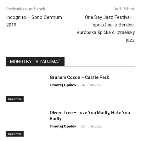
Predchádzajúci článok
Ďalší článok
Incognito – Sono Centrum
One Day Jazz Festival –
2019
spolužiaci z Berklee,
európska špička či izraelský
jazz
MOHLO BY ŤA ZAUJÍMAŤ
Graham Coxon – Castle Park
Timotej Opálek
-
24. júna 2026
Recenzie
Oliver Tree – Love You Madly, Hate You
Badly
Timotej Opálek
-
23. júna 2026
Recenzie