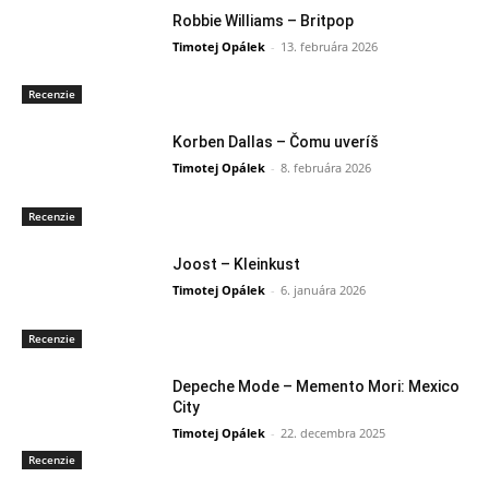
Robbie Williams – Britpop
Timotej Opálek
-
13. februára 2026
Recenzie
Korben Dallas – Čomu uveríš
Timotej Opálek
-
8. februára 2026
Recenzie
Joost – Kleinkust
Timotej Opálek
-
6. januára 2026
Recenzie
Depeche Mode – Memento Mori: Mexico
City
Timotej Opálek
-
22. decembra 2025
Recenzie