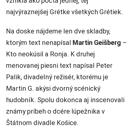
vznikla ako pocta jednej, tej
najvýraznejšej Grétke všetkých Grétiek.
Na doske nájdeme len dve skladby,
ktorým text nenapísal
Martin Geišberg
–
Kto neokúsil a Ronja. K druhej
menovanej piesni text napísal Peter
Palik, divadelný režisér, ktorému je
Martin G. akýsi dvorný scénický
hudobník. Spolu dokonca aj inscenovali
známy príbeh o dcére lúpežnika v
Štátnom divadle Košice.