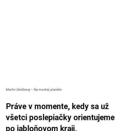
Martin Geišberg – Na modrej planéte
Práve v momente, kedy sa už
všetci poslepiačky orientujeme
po jabloňovom kraji,