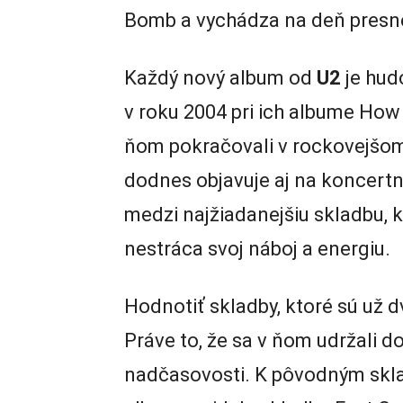
Bomb a vychádza na deň presn
Každý nový album od
U2
je hud
v roku 2004 pri ich albume Ho
ňom pokračovali v rockovejšom
dodnes objavuje aj na koncertn
medzi najžiadanejšiu skladbu, k
nestráca svoj náboj a energiu.
Hodnotiť skladby, ktoré sú už d
Práve to, že sa v ňom udržali do
nadčasovosti. K pôvodným skla