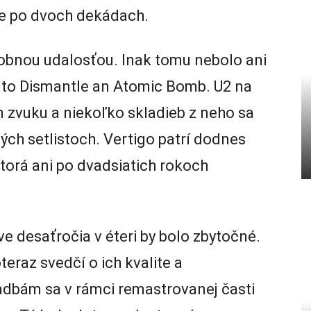
e po dvoch dekádach.
obnou udalosťou. Inak tomu nebolo ani
w to Dismantle an Atomic Bomb. U2 na
 zvuku a niekoľko skladieb z neho sa
ých setlistoch. Vertigo patrí dodnes
torá ani po dvadsiatich rokoch
ve desaťročia v éteri by bolo zbytočné.
teraz svedčí o ich kvalite a
dbám sa v rámci remastrovanej časti