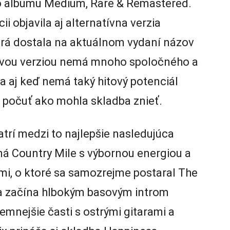
ho albumu Medium, Rare & Remastered.
ii objavila aj alternatívna verzia
orá dostala na aktuálnom vydaní názov
movou verziou nemá mnoho spoločného a
a aj keď nemá taký hitový potenciál
é počuť ako mohla skladba znieť.
trí medzi to najlepšie nasledujúca
ená Country Mile s výbornou energiou a
mi, o ktoré sa samozrejme postaral The
sa začína hlbokým basovým introm
jemnejšie časti s ostrými gitarami a