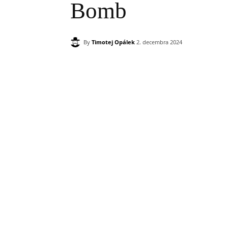
Bomb
By
Timotej Opálek
2. decembra 2024
Zdieľam