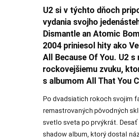
U2 si v týchto dňoch prip
vydania svojho jedenást
Dismantle an Atomic Bom
2004 priniesol hity ako Ver
All Because Of You. U2 s n
rockovejšiemu zvuku, ktor
s albumom All That You C
Po dvadsiatich rokoch svojim 
remastrovaných pôvodných sklad
svetlo sveta po prvýkrát. Desať
shadow album, ktorý dostal n