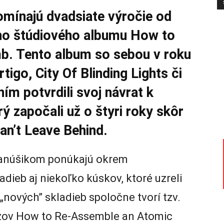
omínajú dvadsiate výročie od
eho štúdiového albumu How to
b. Tento album so sebou v roku
tigo, City Of Blinding Lights či
ím potvrdili svoj návrat k
ý započali už o štyri roky skôr
an’t Leave Behind.
fanúšikom ponúkajú okrem
ieb aj niekoľko kúskov, ktoré uzreli
 „nových” skladieb spoločne tvorí tzv.
ázov How to Re-Assemble an Atomic