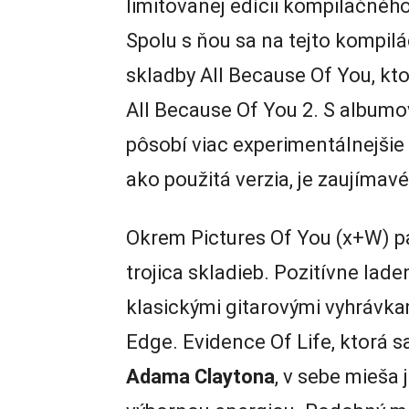
limitovanej edícii kompilačné
Spolu s ňou sa na tejto kompilác
skladby All Because Of You, kt
All Because Of You 2. S albu
pôsobí viac experimentálnejšie 
ako použitá verzia, je zaujímav
Okrem Pictures Of You (x+W) pa
trojica skladieb. Pozitívne lad
klasickými gitarovými vyhrávka
Edge. Evidence Of Life, ktorá 
Adama Claytona
, v sebe mieša 