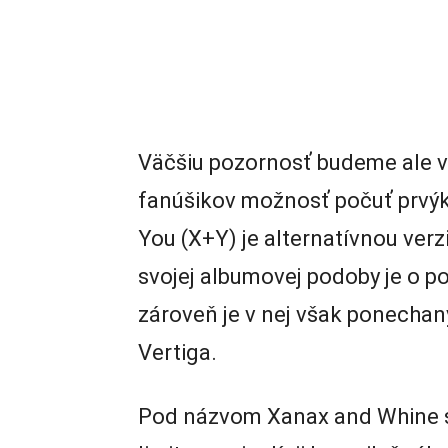
Väčšiu pozornosť budeme ale v
fanúšikov možnosť počuť prvýk
You (X+Y) je alternatívnou verz
svojej albumovej podoby je o po
zároveň je v nej však ponechaný
Vertiga.
Pod názvom Xanax and Whine sa