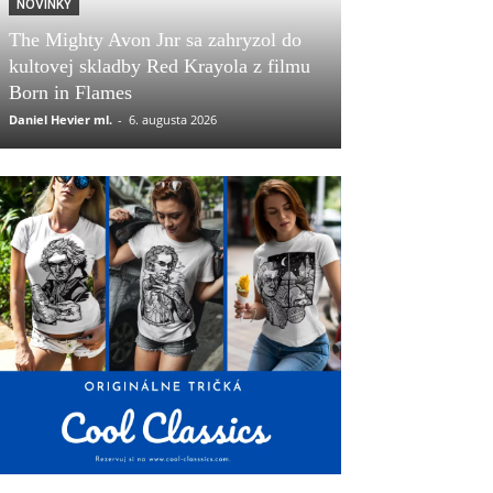
NOVINKY
The Mighty Avon Jnr sa zahryzol do
kultovej skladby Red Krayola z filmu
Born in Flames
Daniel Hevier ml.
-
6. augusta 2026