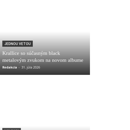
JEDNOU VETOU
Krallice so súčasným black
metalovým zvukom na novom albume
Redakcia
-
31. júla 2026