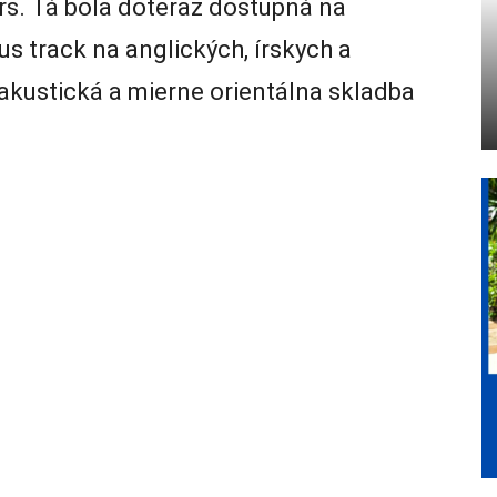
rs. Tá bola doteraz dostupná na
s track na anglických, írskych a
akustická a mierne orientálna skladba