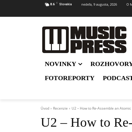
C
nedeľa, 9 augusta, 2026
O M
8.6
Slovakia
NOVINKY
ROZHOVOR
FOTOREPORTY
PODCAS
Úvod
Recenzie
U2 – How to Re-Assemble an Atomi
U2 – How to Re