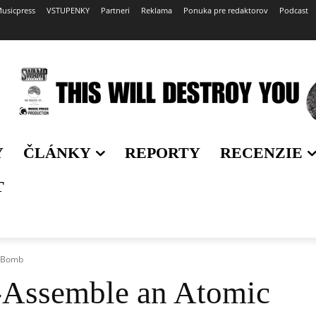
usicpress
VSTUPENKY
Partneri
Reklama
Ponuka pre redaktorov
Podcast
Y
ČLÁNKY
REPORTY
RECENZIE
T
c Bomb
-Assemble an Atomic