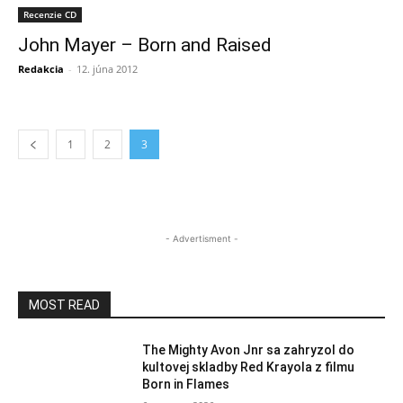
Recenzie CD
John Mayer – Born and Raised
Redakcia
-
12. júna 2012
1
2
3
- Advertisment -
MOST READ
The Mighty Avon Jnr sa zahryzol do
kultovej skladby Red Krayola z filmu
Born in Flames