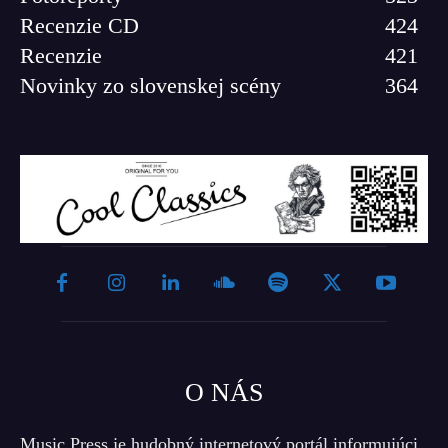
Recenzie CD
424
Recenzie
421
Novinky zo slovenskej scény
364
O NÁS
Music Press je hudobný internetový portál informujúci