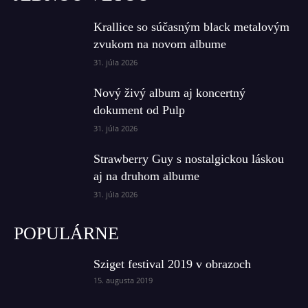
Krallice so súčasným black metalovým
zvukom na novom albume
31. júla 2026
Nový živý album aj koncertný
dokument od Pulp
31. júla 2026
Strawberry Guy s nostalgickou láskou
aj na druhom albume
31. júla 2026
POPULÁRNE
Sziget festival 2019 v obrazoch
15. augusta 2019