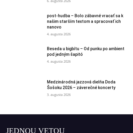
6. augusta 2026
post-hudba – Bolo zábavné vracať sa k
našim starším textom a spracovať ich
nanovo
4. augusta 2026
Beseda u bigbítu – Od punku po ambient
pod jedným šapitó
4. augusta 2026
Medzinárodná jazzová dielňa Doda
Šošoku 2026 – záverečné koncerty
3. augusta 2026
JEDNOU VETOU