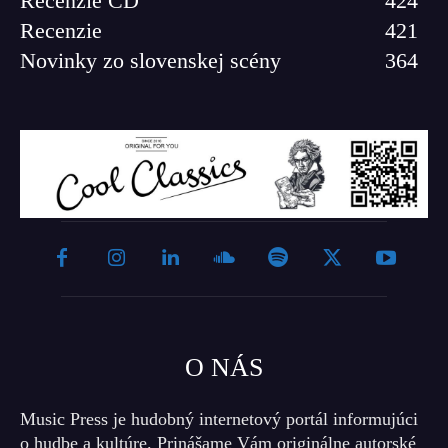
Recenzie CD
424
Recenzie
421
Novinky zo slovenskej scény
364
O NÁS
Music Press je hudobný internetový portál informujúci
o hudbe a kultúre. Prinášame Vám originálne autorské