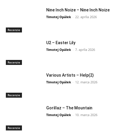
Nine Inch Noize – Nine Inch Noize
Timotej Opálek
-
22. apríla 2026
Recenzie
U2 – Easter Lily
Timotej Opálek
-
7. apríla 2026
Recenzie
Various Artists – Help(2)
Timotej Opálek
-
12. marca 2026
Recenzie
Gorillaz – The Mountain
Timotej Opálek
-
10. marca 2026
Recenzie