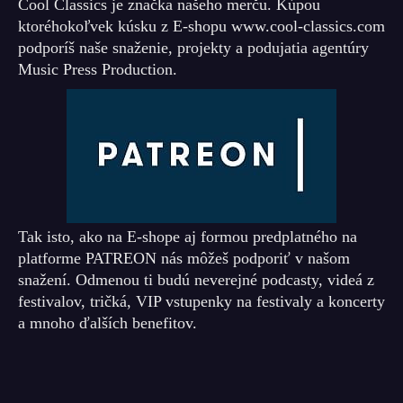
Cool Classics je značka našeho merču. Kúpou
ktoréhokoľvek kúsku z E-shopu www.cool-classics.com
podporíš naše snaženie, projekty a podujatia agentúry
Music Press Production.
Tak isto, ako na E-shope aj formou predplatného na
platforme PATREON nás môžeš podporiť v našom
snažení. Odmenou ti budú neverejné podcasty, videá z
festivalov, tričká, VIP vstupenky na festivaly a koncerty
a mnoho ďalších benefitov.