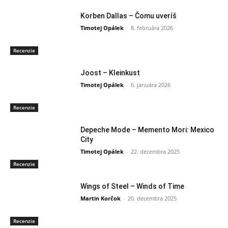
Korben Dallas – Čomu uveríš
Timotej Opálek
-
8. februára 2026
Recenzie
Joost – Kleinkust
Timotej Opálek
-
6. januára 2026
Recenzie
Depeche Mode – Memento Mori: Mexico
City
Timotej Opálek
-
22. decembra 2025
Recenzie
Wings of Steel – Winds of Time
Martin Korčok
-
20. decembra 2025
Recenzie