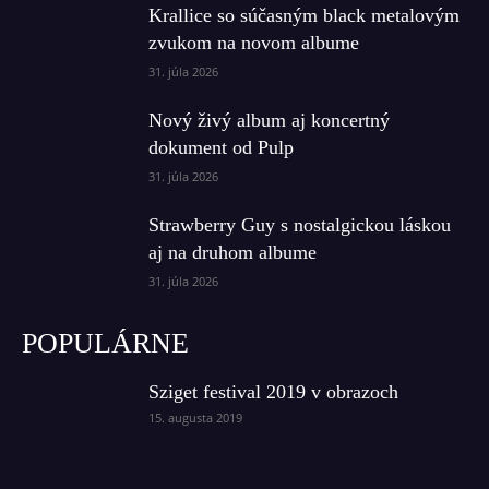
Krallice so súčasným black metalovým
zvukom na novom albume
31. júla 2026
Nový živý album aj koncertný
dokument od Pulp
31. júla 2026
Strawberry Guy s nostalgickou láskou
aj na druhom albume
31. júla 2026
POPULÁRNE
Sziget festival 2019 v obrazoch
15. augusta 2019