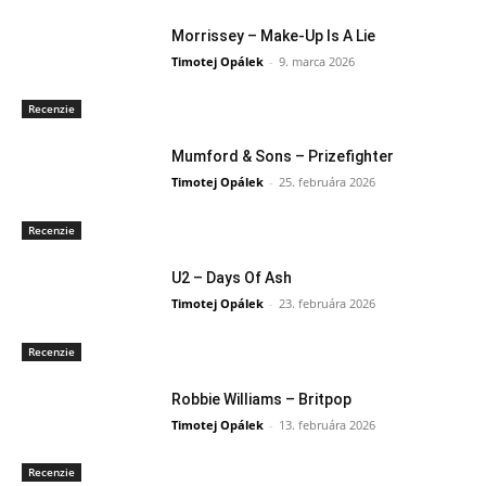
Morrissey – Make-Up Is A Lie
Timotej Opálek
-
9. marca 2026
Recenzie
Mumford & Sons – Prizefighter
Timotej Opálek
-
25. februára 2026
Recenzie
U2 – Days Of Ash
Timotej Opálek
-
23. februára 2026
Recenzie
Robbie Williams – Britpop
Timotej Opálek
-
13. februára 2026
Recenzie