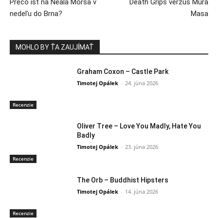
Prečo ísť na Neala Morsa v
Death Grips verzus Mura
nedeľu do Brna?
Masa
MOHLO BY ŤA ZAUJÍMAŤ
Graham Coxon – Castle Park
Timotej Opálek
-
24. júna 2026
Recenzie
Oliver Tree – Love You Madly, Hate You
Badly
Timotej Opálek
-
23. júna 2026
Recenzie
The Orb – Buddhist Hipsters
Timotej Opálek
-
14. júna 2026
Recenzie