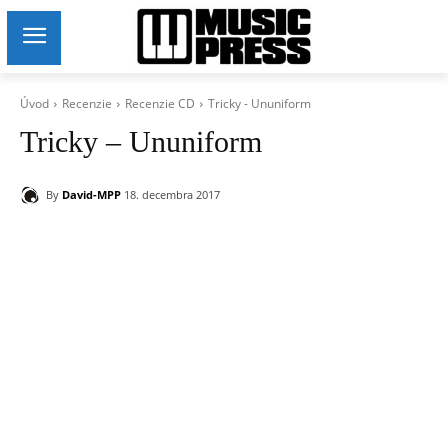
Úvod
Recenzie
Recenzie CD
Tricky - Ununiform
Tricky – Ununiform
By
David-MPP
18. decembra 2017