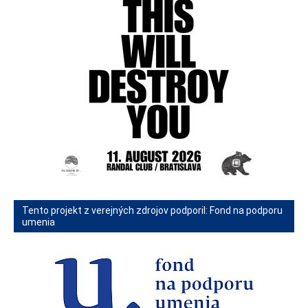
Tento projekt z verejných zdrojov podporil: Fond na podporu
umenia