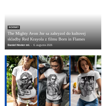
NOVINKY
The Mighty Avon Jnr sa zahryzol do kultovej
skladby Red Krayola z filmu Born in Flames
Daniel Hevier ml.
-
6. augusta 2026