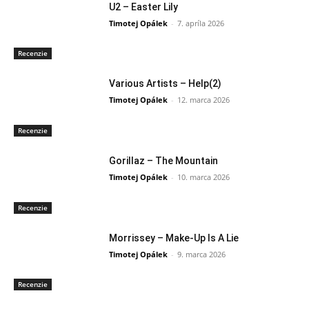
U2 – Easter Lily
Timotej Opálek
-
7. apríla 2026
Recenzie
Various Artists – Help(2)
Timotej Opálek
-
12. marca 2026
Recenzie
Gorillaz – The Mountain
Timotej Opálek
-
10. marca 2026
Recenzie
Morrissey – Make-Up Is A Lie
Timotej Opálek
-
9. marca 2026
Recenzie