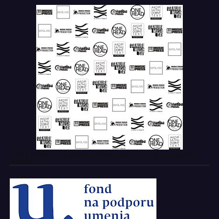
Tento projekt z verejných zdrojov podporil: Fond na podporu
umenia