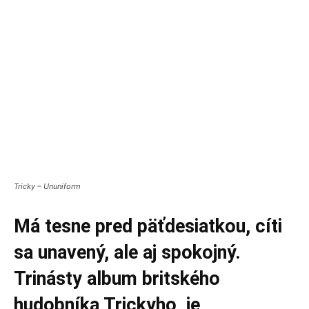
Tricky – Ununiform
Má tesne pred päťdesiatkou, cíti
sa unavený, ale aj spokojný.
Trinásty album britského
hudobníka Trickyho je