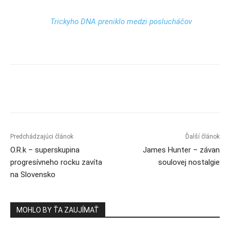
Trickyho DNA preniklo medzi poslucháčov
Predchádzajúci článok
Ďalší článok
O.R.k – superskupina
James Hunter – závan
progresívneho rocku zavíta
soulovej nostalgie
na Slovensko
MOHLO BY ŤA ZAUJÍMAŤ