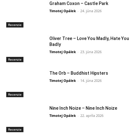
Graham Coxon – Castle Park
Timotej Opálek
-
24. júna 2026
Recenzie
Oliver Tree – Love You Madly, Hate You
Badly
Timotej Opálek
-
23. júna 2026
Recenzie
The Orb – Buddhist Hipsters
Timotej Opálek
-
14. júna 2026
Recenzie
Nine Inch Noize – Nine Inch Noize
Timotej Opálek
-
22. apríla 2026
Recenzie