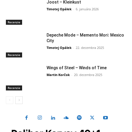
Joost – Kleinkust
Timotej Opálek
-
6. januára 2026
Recenzie
Depeche Mode – Memento Mori: Mexico
City
Timotej Opálek
-
22. decembra 2025
Recenzie
Wings of Steel – Winds of Time
Martin Korčok
-
20. decembra 2025
Recenzie