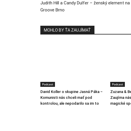
Judith Hill a Candy Dulfer – ženský element na
Groove Brno
MOHLO BY ŤA ZAUJÍMAŤ
Podcast
Podcast
David Koller o skupine Jasná Páka –
Zuzana & Be
Komunisti nás chceli mať pod
Zaujíma nás 
kontrolou, ale nepodarilo sa im to
magické sp