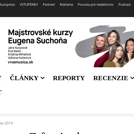
usicpress
VSTUPENKY
Partneri
Reklama
Ponuka pre redaktorov
Podcast
Y
ČLÁNKY
REPORTY
RECENZIE
T
oda 2019