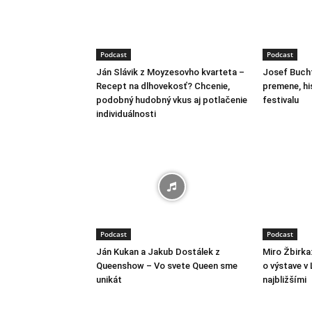
Podcast
Podcast
Ján Slávik z Moyzesovho kvarteta –
Josef Bucht
Recept na dlhovekosť? Chcenie,
premene, hi
podobný hudobný vkus aj potlačenie
festivalu
individuálnosti
Podcast
Podcast
Ján Kukan a Jakub Dostálek z
Miro Žbirka
Queenshow – Vo svete Queen sme
o výstave v
unikát
najbližšími