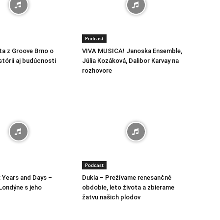
Podcast
a z Groove Brno o
VIVA MUSICA! Janoska Ensemble,
stórii aj budúcnosti
Júlia Kozáková, Dalibor Karvay na
rozhovore
Podcast
: Years and Days –
Dukla – Prežívame renesančné
 Londýne s jeho
obdobie, leto života a zbierame
žatvu našich plodov