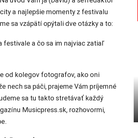
 Na úvod Vám ja (David) a šéfredaktor
ty a najlepšie momenty z festivalu
e sa vzápätí opýtali dve otázky a to:
festivale a čo sa im najviac zatiaľ
e od kolegov fotografov, ako oni
kže nech sa páči, prajeme Vám príjemné
udeme sa tu takto stretávať každý
azínu Musicpress.sk, rozhovormi,
be.