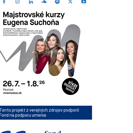
Tento projekt z verejných zdrojov podporil:
Fond na podporu umenia