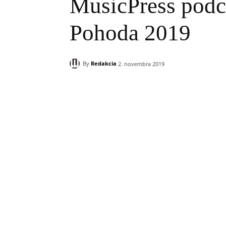
MusicPress podca
Pohoda 2019
By
Redakcia
2. novembra 2019
Zdieľam