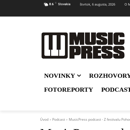
C
štvrtok, 6 augusta, 2026
O M
8.6
Slovakia
NOVINKY
ROZHOVOR
FOTOREPORTY
PODCAS
Úvod
Podcast
MusicPress podcast - Z festivalu Poh