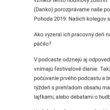
vznikol tento hodinový zostrih.
(Danko) porozprávame naše poci
Pohoda 2019. Našich kolegov sm
Ako vyzeral ich pracovný deň na 
páčilo?
V podcaste odznejú aj odpoved
vnímajú festivalové dianie. Ta
počúvanie prvého podcastu a b
týždeň s prehľadom obsahu mag
lajfkami, alebo debatami o hud