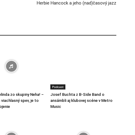
Herbie Hancock a jeho (nad)časový jazz
Podcast
linda zo skupiny Neha! –
Josef Buchta z B-Side Band o
viachlasný spev, je to
ansámbli aj klubovej scéne v Metro
ojenie
Music