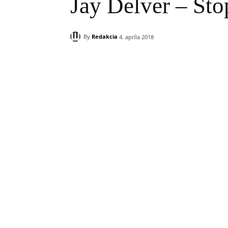
Jay Delver – Sto
By
Redakcia
4. apríla 2018
Zdieľam