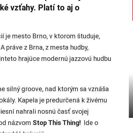
é vzťahy. Platí to aj o
í je mesto Brno, v ktorom študuje,
 A práve z Brna, z mesta hudby,
vinteto hrajúce modernú jazzovú hudbu
e silný groove, nad ktorým sa vznáša
kály. Kapela je predurčená k živému
iesní nahrali nosnú časť svojej
 pod názvom
Stop This Thing!
Ide o