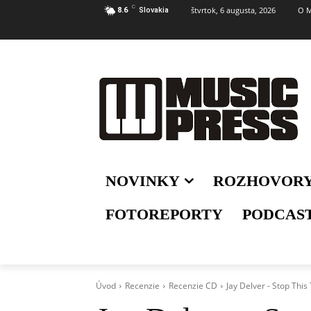
C
štvrtok, 6 augusta, 2026
O M
8.6
Slovakia
NOVINKY
ROZHOVOR
FOTOREPORTY
PODCAS
Úvod
Recenzie
Recenzie CD
Jay Delver - Stop This