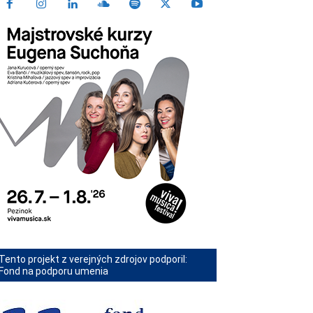
Tento projekt z verejných zdrojov podporil:
Fond na podporu umenia