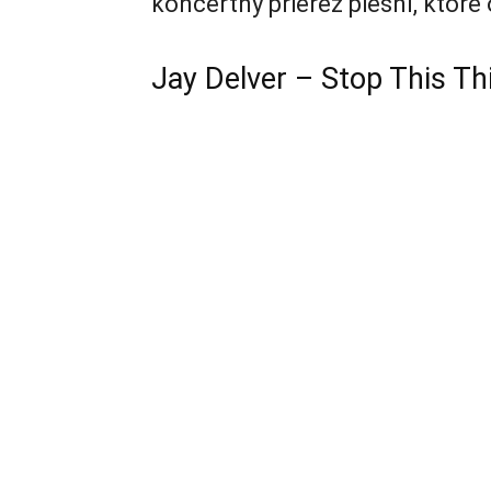
koncertný prierez piesní, ktoré 
Jay Delver – Stop This Th