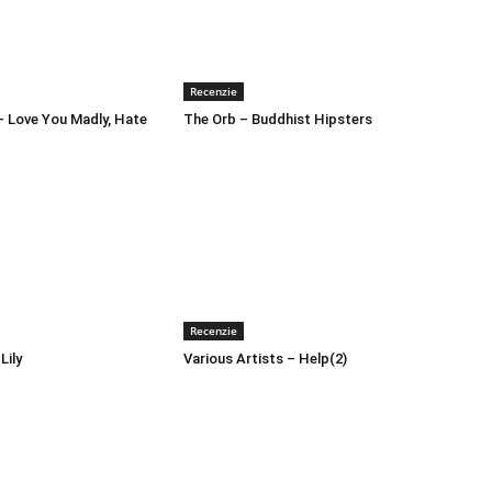
Recenzie
 – Love You Madly, Hate
The Orb – Buddhist Hipsters
Recenzie
Lily
Various Artists – Help(2)