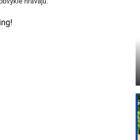
obvyklé hrávajú.
ing!