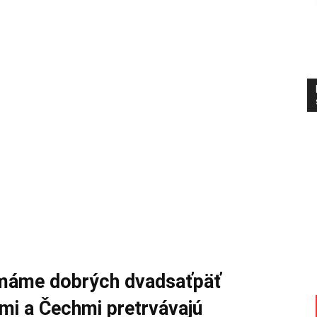
emáme dobrých dvadsaťpäť
kmi a Čechmi pretrvávajú