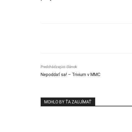
Zdieľam
Predchádzajúci článok
Nepoddať sa! – Trivium v MMC
MOHLO BY ŤA ZAUJÍMAŤ