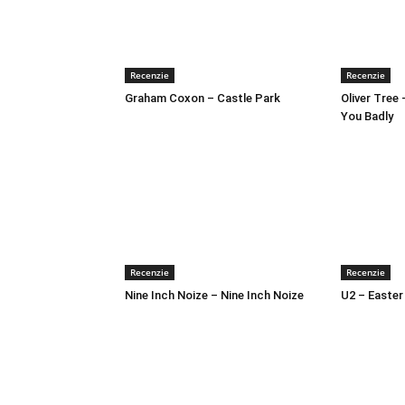
Recenzie
Recenzie
Graham Coxon – Castle Park
Oliver Tree
You Badly
Recenzie
Recenzie
Nine Inch Noize – Nine Inch Noize
U2 – Easter 