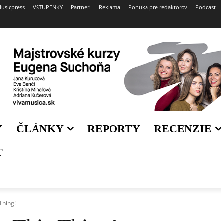
usicpress
VSTUPENKY
Partneri
Reklama
Ponuka pre redaktorov
Podcast
Y
ČLÁNKY
REPORTY
RECENZIE
T
 Thing!