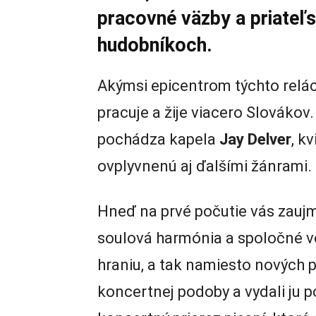
pracovné väzby a priateľsk
hudobníkoch.
Akýmsi epicentrom týchto reláci
pracuje a žije viacero Slovákov.
pochádza kapela
Jay Delver
, k
ovplyvnenú aj ďalšími žánrami.
Hneď na prvé počutie vás zaujm
soulová harmónia a spoločné vo
hraniu, a tak namiesto nových p
koncertnej podoby a vydali ju