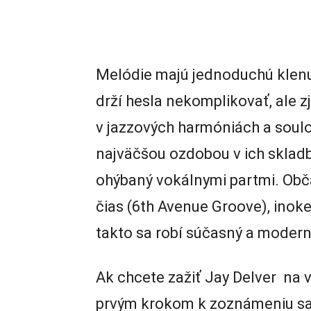
Melódie majú jednoduchú klenu
drží hesla nekomplikovať, ale 
v jazzových harmóniách a soulo
najväčšou ozdobou v ich sklad
ohýbaný vokálnymi partmi. Obč
čias (6th Avenue Groove), inok
takto sa robí súčasný a modern
Ak chcete zažiť Jay Delver na v
prvým krokom k zoznámeniu sa 