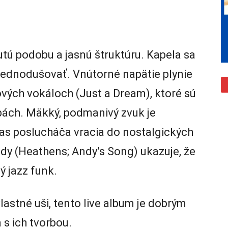
tú podobu a jasnú štruktúru. Kapela sa
zjednodušovať. Vnútorné napätie plynie
vých vokáloch (Just a Dream), ktoré sú
bách. Mäkký, podmanivý zvuk je
as poslucháča vracia do nostalgických
edy (Heathens; Andy’s Song) ukazuje, že
ý jazz funk.
lastné uši, tento live album je dobrým
s ich tvorbou.