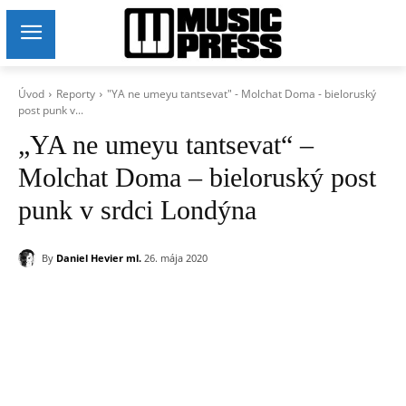
Úvod
Reporty
"YA ne umeyu tantsevat" - Molchat Doma - bieloruský
post punk v...
„YA ne umeyu tantsevat“ –
Molchat Doma – bieloruský post
punk v srdci Londýna
By
Daniel Hevier ml.
26. mája 2020