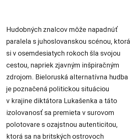
Hudobných znalcov môže napadnúť
paralela s juhoslovanskou scénou, ktorá
si v osemdesiatych rokoch šla svojou
cestou, napriek zjavným inšpiračným
zdrojom. Bieloruská alternatívna hudba
je poznačená politickou situáciou
v krajine diktátora Lukašenka a táto
izolovanosť sa premieta v surovom
polotovare s ozajstnou autenticitou,
ktorá sa na britských ostrovoch