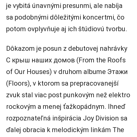
je vybitá únavnými presunmi, ale nabíja
sa podobnými dôležitými koncertmi, čo
potom ovplyvňuje aj ich štúdiovú tvorbu.
Dôkazom je posun z debutovej nahrávky
С крыш наших домов (From the Roofs
of Our Houses) v druhom albume Этажи
(Floors), v ktorom sa prepracovanejší
zvuk stal viac post punkovým než elektro
rockovým a menej ťažkopádnym. Ihneď
rozpoznateľná inšpirácia Joy Division sa
ďalej obracia k melodickým linkám The