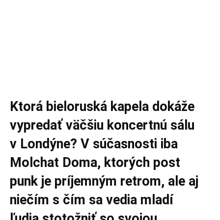
Ktorá bieloruská kapela dokáže
vypredať väčšiu koncertnú sálu
v Londýne? V súčasnosti iba
Molchat Doma, ktorých post
punk je príjemným retrom, ale aj
niečím s čím sa vedia mladí
ľudia stotožniť so svojou