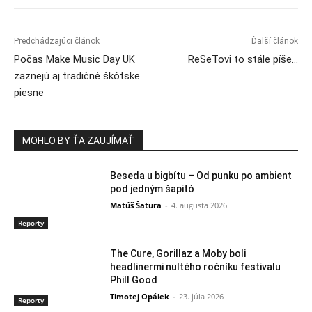
Predchádzajúci článok
Ďalší článok
Počas Make Music Day UK
ReSeTovi to stále píše…
zaznejú aj tradičné škótske
piesne
MOHLO BY ŤA ZAUJÍMAŤ
Beseda u bigbítu – Od punku po ambient
pod jedným šapitó
Matúš Šatura
-
4. augusta 2026
Reporty
The Cure, Gorillaz a Moby boli
headlinermi nultého ročníku festivalu
Phill Good
Timotej Opálek
-
23. júla 2026
Reporty