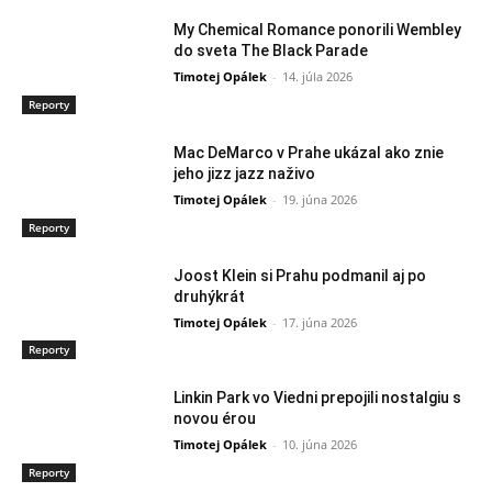
My Chemical Romance ponorili Wembley
do sveta The Black Parade
Timotej Opálek
-
14. júla 2026
Reporty
Mac DeMarco v Prahe ukázal ako znie
jeho jizz jazz naživo
Timotej Opálek
-
19. júna 2026
Reporty
Joost Klein si Prahu podmanil aj po
druhýkrát
Timotej Opálek
-
17. júna 2026
Reporty
Linkin Park vo Viedni prepojili nostalgiu s
novou érou
Timotej Opálek
-
10. júna 2026
Reporty