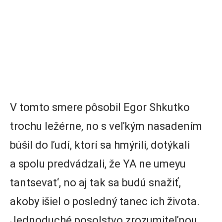
V tomto smere pôsobil Egor Shkutko
trochu ležérne, no s veľkým nasadením
búšil do ľudí, ktorí sa hmýrili, dotýkali
a spolu predvádzali, že YA ne umeyu
tantsevat‘, no aj tak sa budú snažiť,
akoby išiel o posledný tanec ich života.
Jednoduché posolstvo zrozumiteľnou