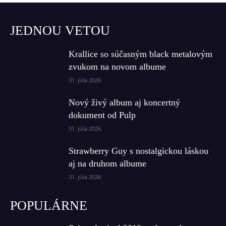
JEDNOU VETOU
Krallice so súčasným black metalovým
zvukom na novom albume
31. júla 2026
Nový živý album aj koncertný
dokument od Pulp
31. júla 2026
Strawberry Guy s nostalgickou láskou
aj na druhom albume
31. júla 2026
POPULÁRNE