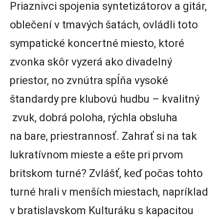
Priaznivci spojenia syntetizátorov a gitár,
oblečení v tmavých šatách, ovládli toto
sympatické koncertné miesto, ktoré
zvonka skôr vyzerá ako divadelný
priestor, no zvnútra spĺňa vysoké
štandardy pre klubovú hudbu – kvalitný
zvuk, dobrá poloha, rýchla obsluha
na bare, priestrannosť. Zahrať si na tak
lukratívnom mieste a ešte pri prvom
britskom turné? Zvlášť, keď počas tohto
turné hrali v menších miestach, napríklad
v bratislavskom Kulturáku s kapacitou