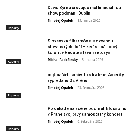
David Byrne si svojou multimediálnou
show podmanil Dublin
Timotej Opálek
-
15. marca 2026
Reporty
Slovenská filharmónia s ozvenou
slovanských duší – keď sa národný
kolorit v Redute stáva svetovým
Michal Radošinský
-
5. marca 2026
Reporty
mgk našiel namiesto stratenej Ameriky
vypredanú O2 Arénu
Timotej Opálek
-
23. februára 2026
Reporty
Po dekáde na scéne odohrali Blossoms
v Prahe svoj prvý samostatný koncert
Timotej Opálek
-
8. februára 2026
Reporty