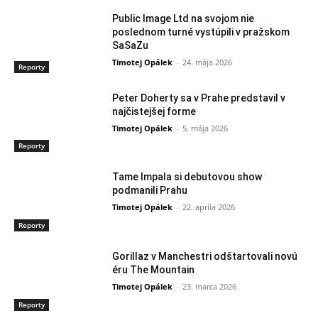
Public Image Ltd na svojom nie
poslednom turné vystúpili v pražskom
SaSaZu
Timotej Opálek
-
24. mája 2026
Reporty
Peter Doherty sa v Prahe predstavil v
najčistejšej forme
Timotej Opálek
-
5. mája 2026
Reporty
Tame Impala si debutovou show
podmanili Prahu
Timotej Opálek
-
22. apríla 2026
Reporty
Gorillaz v Manchestri odštartovali novú
éru The Mountain
Timotej Opálek
-
23. marca 2026
Reporty