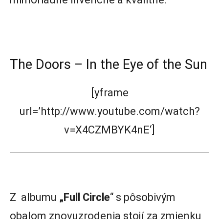
The Doors – In the Eye of the Sun
[yframe
url=’http://www.youtube.com/watch?
v=X4CZMBYK4nE‘]
Z albumu
„Full Circle
“ s pôsobivým
obalom znovuzrodenia stojí za zmienku