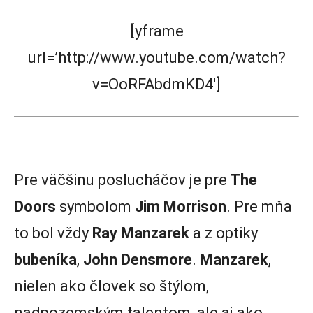
[yframe
url=’http://www.youtube.com/watch?
v=OoRFAbdmKD4′]
Pre väčšinu poslucháčov je pre
The
Doors
symbolom
Jim Morrison
. Pre mňa
to bol vždy
Ray Manzarek
a z optiky
bubeníka
,
John Densmore
.
Manzarek
,
nielen ako človek so štýlom,
nadpozemským talentom, ale aj ako