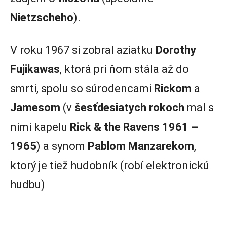
Nietzscheho
).
V roku 1967 si zobral aziatku
Dorothy
Fujikawas
, ktorá pri ňom stála až do
smrti, spolu so súrodencami
Rickom
a
Jamesom
(v
šesťdesiatych
rokoch
mal s
nimi kapelu
Rick & the Ravens 1961 –
1965
) a synom
Pablom Manzarekom
,
ktorý je tiež hudobník (robí elektronickú
hudbu)