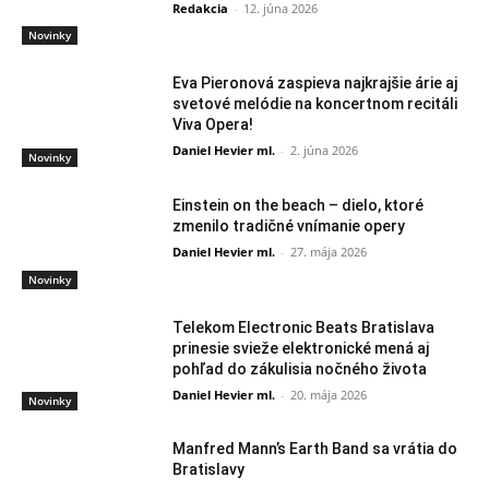
Redakcia
-
12. júna 2026
Novinky
Eva Pieronová zaspieva najkrajšie árie aj
svetové melódie na koncertnom recitáli
Viva Opera!
Daniel Hevier ml.
-
2. júna 2026
Novinky
Einstein on the beach – dielo, ktoré
zmenilo tradičné vnímanie opery
Daniel Hevier ml.
-
27. mája 2026
Novinky
Telekom Electronic Beats Bratislava
prinesie svieže elektronické mená aj
pohľad do zákulisia nočného života
Daniel Hevier ml.
-
20. mája 2026
Novinky
Manfred Mann’s Earth Band sa vrátia do
Bratislavy