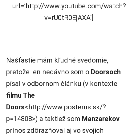
url=’http://www.youtube.com/watch?
v=rU0tR0EjAXA‘]
Našťastie mám kľudné svedomie,
pretože len nedávno som o
Doorsoch
písal v odbornom článku (v kontexte
filmu The
Doors
<http://www.posterus.sk/?
p=14808>) a taktiež som
Manzarekov
prínos zdôrazňoval aj vo svojich