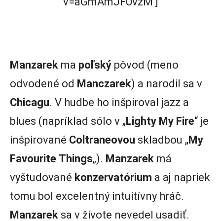
v=aGmAmJFUvzM‘]
Manzarek
ma
poľský
pôvod (meno
odvodené od
Manczarek
) a narodil sa v
Chicagu
. V hudbe ho inšpiroval jazz a
blues (napríklad sólo v „
Lighty My Fire
“ je
inšpirované
Coltraneovou
skladbou „
My
Favourite
Things
„).
Manzarek
má
vyštudované
konzervatórium
a aj napriek
tomu bol excelentný intuitívny hráč.
Manzarek
sa v živote nevedel usadiť.