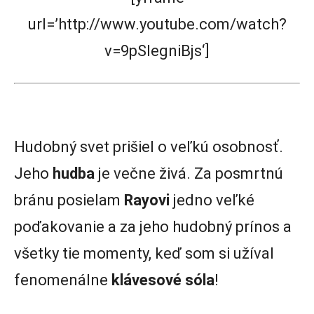
url=’http://www.youtube.com/watch?
v=9pSIegniBjs‘]
Hudobný svet prišiel o veľkú osobnosť.
Jeho
hudba
je večne živá. Za posmrtnú
bránu posielam
Rayovi
jedno veľké
poďakovanie a za jeho hudobný prínos a
všetky tie momenty, keď som si užíval
fenomenálne
klávesové
sóla
!