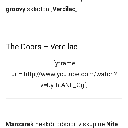
groovy
skladba „
Verdilac
„
The Doors – Verdilac
[yframe
url=’http://www.youtube.com/watch?
v=Uy-htANL_Gg‘]
Manzarek
neskôr pôsobil v skupine
Nite