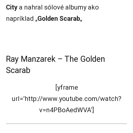
City
a nahral sólové albumy ako
napríklad „
Golden Scarab
„
Ray Manzarek – The Golden
Scarab
[yframe
url=’http://www.youtube.com/watch?
v=n4PBoAedWVA‘]