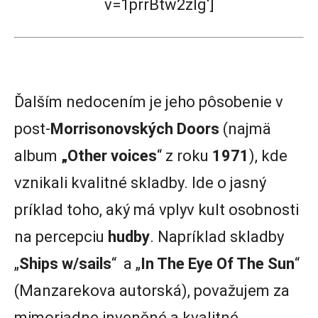
v=1prrBtw2zlg‘]
Ďalším nedocením je jeho pôsobenie v
post-
Morrisonovských
Doors
(najmä
album
„Other voices
“ z roku
1971
), kde
vznikali kvalitné skladby. Ide o jasný
príklad toho, aký má vplyv kult osobnosti
na percepciu
hudby
. Napríklad skladby
„
Ships w/sails
“ a „
In The Eye Of The Sun
“
(Manzarekova autorská), považujem za
mimoriadne invenčné a kvalitné.