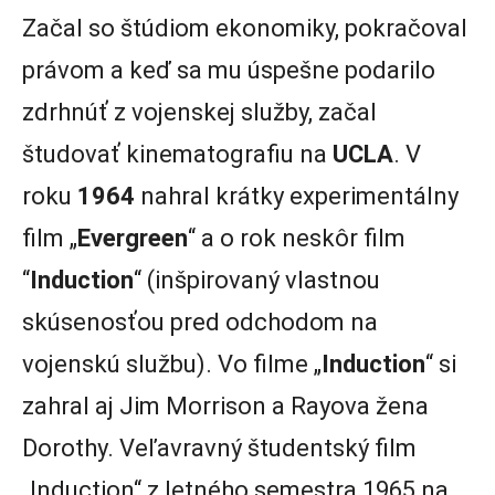
Začal so štúdiom ekonomiky, pokračoval
právom a keď sa mu úspešne podarilo
zdrhnúť z vojenskej služby, začal
študovať kinematografiu na
UCLA
. V
roku
1964
nahral krátky experimentálny
film „
Evergreen
“ a o rok neskôr film
“
Induction
“ (inšpirovaný vlastnou
skúsenosťou pred odchodom na
vojenskú službu). Vo filme „
Induction
“ si
zahral aj Jim Morrison a Rayova žena
Dorothy. Veľavravný študentský film
„Induction“ z letného semestra 1965 na