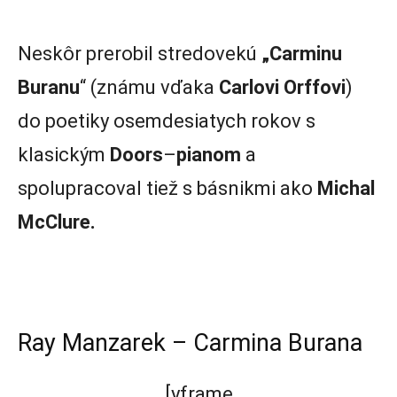
Neskôr prerobil stredovekú
„Carminu
Buranu
“ (známu vďaka
Carlovi Orffovi
)
do poetiky osemdesiatych rokov s
klasickým
Doors
–
pianom
a
spolupracoval tiež s básnikmi ako
Michal
McClure.
Ray Manzarek – Carmina Burana
[yframe