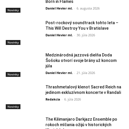
Born in Flames
Daniel Hevier ml.
-
6. augusta 2026
Novinky
Post-rockový soundtrack tohto leta –
This Will Destroy You v Bratislave
Daniel Hevier ml.
-
30. júla 2026
Novinky
Medzinárodná jazzová dielňa Doda
Šošoku otvorí svoje brány už koncom
júla
Daniel Hevier ml.
-
21. júla 2026
Novinky
Thrashmetalový klenot Sacred Reich na
jedinom exkluzívnom koncerte v Randali
Redakcia
-
6. júla 2026
Novinky
The Kilimanjaro Darkjazz Ensemble po
rokoch mlčania ožijú v historických