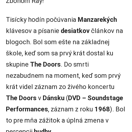
Zbohom Ray!
Tisícky hodín počúvania
Manzarekých
klávesov a písanie
desiatkov
článkov na
blogoch. Bol som ešte na základnej
škole, keď som sa prvý krát dostal ku
skupine
The Doors
. Do smrti
nezabudnem na moment, keď som prvý
krát videl záznam zo živého koncertu
The Doors
v
Dánsku
(
DVD – Soundstage
Performances
, záznam z roku
1968
). Bol
to pre mňa zážitok a úplná zmena v
percepcii
hudby
.