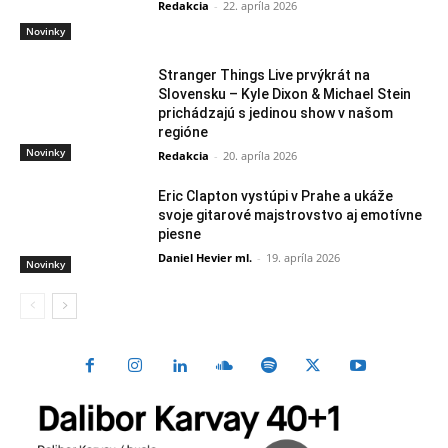
Redakcia
-
22. apríla 2026
Novinky
Stranger Things Live prvýkrát na
Slovensku – Kyle Dixon & Michael Stein
prichádzajú s jedinou show v našom
regióne
Novinky
Redakcia
-
20. apríla 2026
Eric Clapton vystúpi v Prahe a ukáže
svoje gitarové majstrovstvo aj emotívne
piesne
Daniel Hevier ml.
-
19. apríla 2026
Novinky