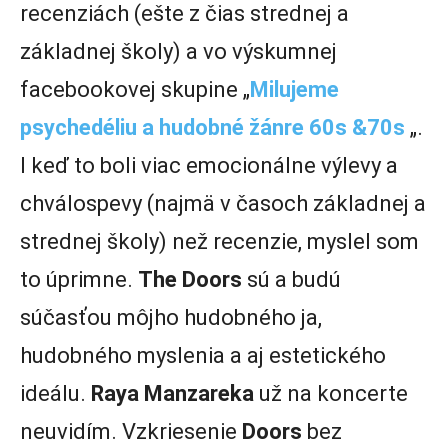
recenziách (ešte z čias strednej a
základnej školy) a vo výskumnej
facebookovej skupine „
Milujeme
psychedéliu a hudobné žánre 60s &70s
„.
I keď to boli viac emocionálne výlevy a
chválospevy (najmä v časoch základnej a
strednej školy) než recenzie, myslel som
to úprimne.
The Doors
sú a budú
súčasťou môjho hudobného ja,
hudobného myslenia a aj estetického
ideálu.
Raya Manzareka
už na koncerte
neuvidím. Vzkriesenie
Doors
bez