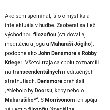
Ako som spomínal, išlo o mystika a
intelektuála v hudbe. Zaoberal sa tiež
východnou
filozofiou
(študoval aj
meditáciu a jogu u
Maharaši Jógiho
),
podobne ako
John Densmore
a
Robby
Krieger
. Všetci
traja
sa spolu zoznámili
na
transcendentálnych
meditačných
stretnutiach.
Densmore
prehlásil :
„*Nebolo by
Doorsu
, keby nebolo
Maharašiho
*“. S
Morrisonom
ich spájal
záujem o
filozofiu
(špeciálne