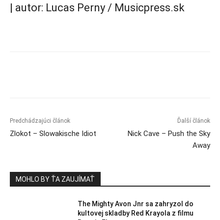
| autor: Lucas Perny / Musicpress.sk
Predchádzajúci článok
Ďalší článok
Zlokot – Slowakische Idiot
Nick Cave – Push the Sky
Away
MOHLO BY ŤA ZAUJÍMAŤ
The Mighty Avon Jnr sa zahryzol do
kultovej skladby Red Krayola z filmu