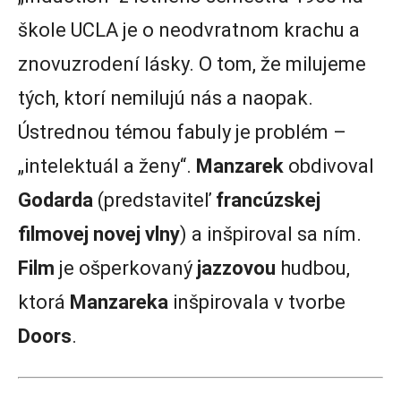
škole UCLA je o neodvratnom krachu a
znovuzrodení lásky. O tom, že milujeme
tých, ktorí nemilujú nás a naopak.
Ústrednou témou fabuly je problém –
„intelektuál a ženy“.
Manzarek
obdivoval
Godarda
(predstaviteľ
francúzskej
filmovej
novej
vlny
) a inšpiroval sa ním.
Film
je ošperkovaný
jazzovou
hudbou,
ktorá
Manzareka
inšpirovala v tvorbe
Doors
.