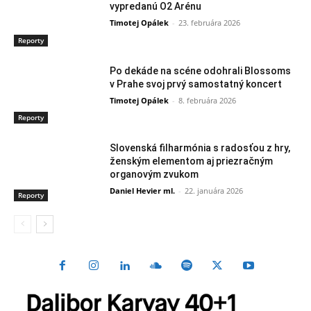
vypredanú O2 Arénu
Timotej Opálek
-
23. februára 2026
Reporty
Po dekáde na scéne odohrali Blossoms
v Prahe svoj prvý samostatný koncert
Timotej Opálek
-
8. februára 2026
Reporty
Slovenská filharmónia s radosťou z hry,
ženským elementom aj priezračným
organovým zvukom
Daniel Hevier ml.
-
22. januára 2026
Reporty