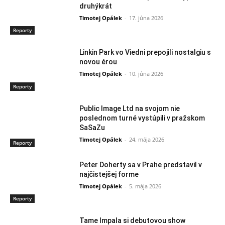
druhýkrát
Timotej Opálek
-
17. júna 2026
Reporty
Linkin Park vo Viedni prepojili nostalgiu s
novou érou
Timotej Opálek
-
10. júna 2026
Reporty
Public Image Ltd na svojom nie
poslednom turné vystúpili v pražskom
SaSaZu
Timotej Opálek
-
24. mája 2026
Reporty
Peter Doherty sa v Prahe predstavil v
najčistejšej forme
Timotej Opálek
-
5. mája 2026
Reporty
Tame Impala si debutovou show