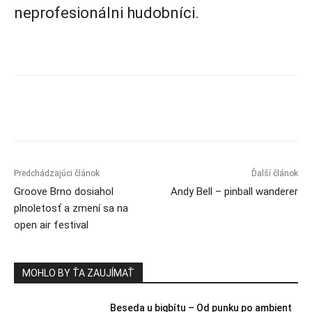
neprofesionálni hudobníci.
Predchádzajúci článok
Ďalší článok
Groove Brno dosiahol
Andy Bell – pinball wanderer
plnoletosť a zmení sa na
open air festival
MOHLO BY ŤA ZAUJÍMAŤ
Beseda u bigbítu – Od punku po ambient