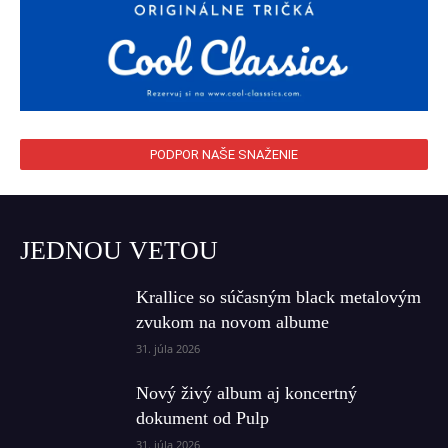
PODPOR NAŠE SNAŽENIE
JEDNOU VETOU
Krallice so súčasným black metalovým
zvukom na novom albume
31. júla 2026
Nový živý album aj koncertný
dokument od Pulp
31. júla 2026