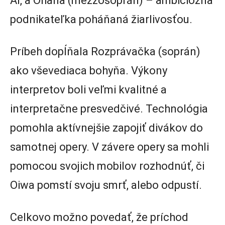
AI, a Ohana (mezzosoprán) – ambiciózna
podnikateľka poháňaná žiarlivosťou.
Príbeh dopĺňala Rozprávačka (soprán)
ako vševediaca bohyňa. Výkony
interpretov boli veľmi kvalitné a
interpretačne presvedčivé. Technológia
pomohla aktívnejšie zapojiť divákov do
samotnej opery. V závere opery sa mohli
pomocou svojich mobilov rozhodnúť, či
Oiwa pomstí svoju smrť, alebo odpustí.
Celkovo možno povedať, že príchod