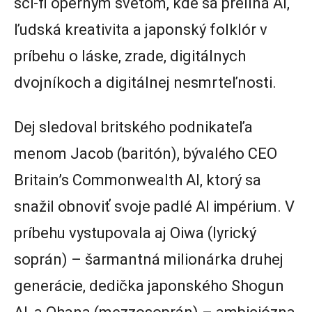
sci-fi operným svetom, kde sa prelína AI,
ľudská kreativita a japonský folklór v
príbehu o láske, zrade, digitálnych
dvojníkoch a digitálnej nesmrteľnosti.
Dej sledoval britského podnikateľa
menom Jacob (baritón), bývalého CEO
Britain’s Commonwealth AI, ktorý sa
snažil obnoviť svoje padlé AI impérium. V
príbehu vystupovala aj Oiwa (lyrický
soprán) – šarmantná milionárka druhej
generácie, dedička japonského Shogun