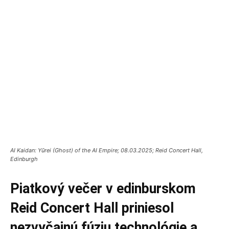
AI Kaidan: Yūrei (Ghost) of the AI Empire; 08.03.2025; Reid Concert Hall,
Edinburgh
Piatkový večer v edinburskom
Reid Concert Hall priniesol
nezvyčajnú fúziu technológie a