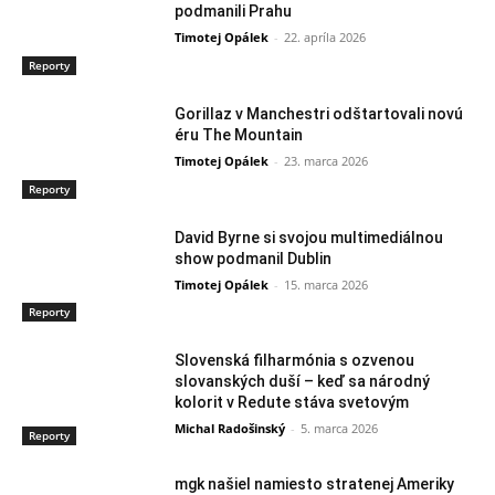
podmanili Prahu
Timotej Opálek
-
22. apríla 2026
Reporty
Gorillaz v Manchestri odštartovali novú
éru The Mountain
Timotej Opálek
-
23. marca 2026
Reporty
David Byrne si svojou multimediálnou
show podmanil Dublin
Timotej Opálek
-
15. marca 2026
Reporty
Slovenská filharmónia s ozvenou
slovanských duší – keď sa národný
kolorit v Redute stáva svetovým
Michal Radošinský
-
5. marca 2026
Reporty
mgk našiel namiesto stratenej Ameriky