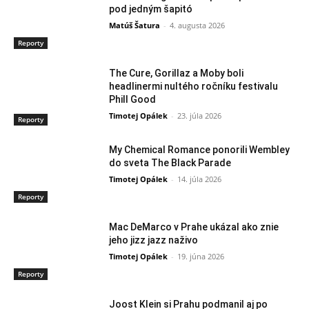
pod jedným šapitó
Matúš Šatura
-
4. augusta 2026
Reporty
The Cure, Gorillaz a Moby boli
headlinermi nultého ročníku festivalu
Phill Good
Timotej Opálek
-
23. júla 2026
Reporty
My Chemical Romance ponorili Wembley
do sveta The Black Parade
Timotej Opálek
-
14. júla 2026
Reporty
Mac DeMarco v Prahe ukázal ako znie
jeho jizz jazz naživo
Timotej Opálek
-
19. júna 2026
Reporty
Joost Klein si Prahu podmanil aj po