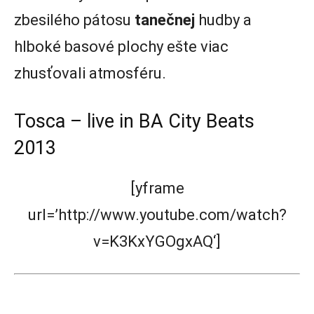
zbesilého pátosu
tanečnej
hudby a
hlboké basové plochy ešte viac
zhusťovali atmosféru.
Tosca – live in BA City Beats
2013
[yframe
url=’http://www.youtube.com/watch?
v=K3KxYGOgxAQ‘]