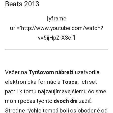
Beats 2013
[yframe
url=’http://www.youtube.com/watch?
v=5ijHpZ-XScI‘]
Večer na
Tyršovom nábreží
uzatvorila
elektronická formácia
Tosca
. Ich set
patril k tomu najzaujímavejšiemu čo sme
mohli počas týchto
dvoch dní
zažiť.
Stredne rýchle tempá boli oslobodené od