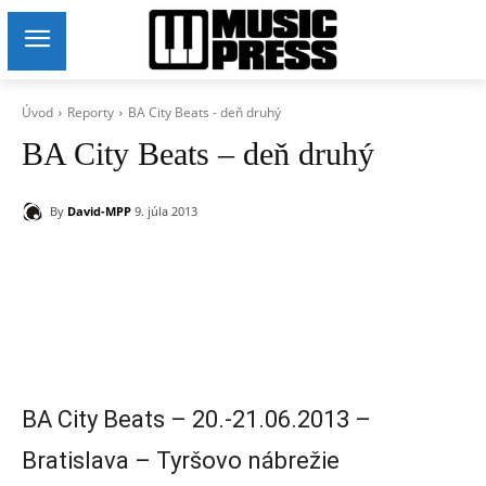
Úvod
Reporty
BA City Beats - deň druhý
BA City Beats – deň druhý
By
David-MPP
9. júla 2013
BA City Beats – 20.-21.06.2013 –
Bratislava – Tyršovo nábrežie