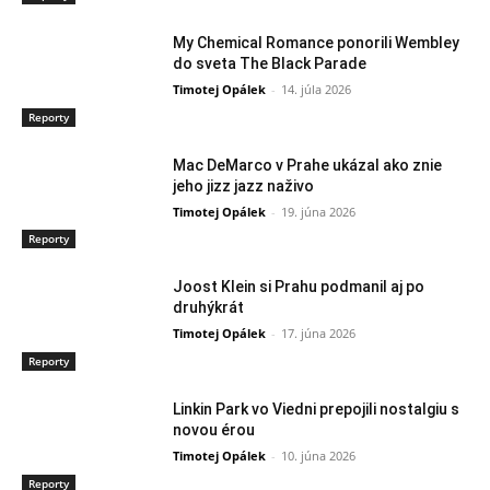
My Chemical Romance ponorili Wembley
do sveta The Black Parade
Timotej Opálek
-
14. júla 2026
Reporty
Mac DeMarco v Prahe ukázal ako znie
jeho jizz jazz naživo
Timotej Opálek
-
19. júna 2026
Reporty
Joost Klein si Prahu podmanil aj po
druhýkrát
Timotej Opálek
-
17. júna 2026
Reporty
Linkin Park vo Viedni prepojili nostalgiu s
novou érou
Timotej Opálek
-
10. júna 2026
Reporty