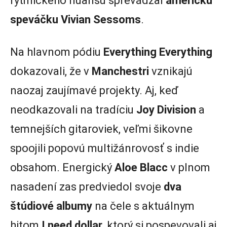
rytmického nuansu sprevádzal
americkú
speváčku Vivian Sessoms
.
Na hlavnom pódiu
Everything Everything
dokazovali, že v
Manchestri
vznikajú
naozaj zaujímavé projekty. Aj, keď
neodkazovali na tradíciu
Joy Division
a
temnejších gitaroviek, veľmi šikovne
spoojili popovú multižánrovosť s indie
obsahom. Energický
Aloe Blacc
v plnom
nasadení zas predviedol svoje
dva
štúdiové albumy
na čele s aktuálnym
hitom
I need dollar
, ktorý si pospevovali aj