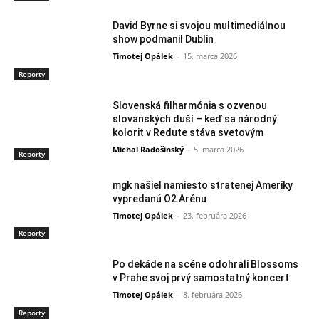
David Byrne si svojou multimediálnou
show podmanil Dublin
Timotej Opálek
-
15. marca 2026
Reporty
Slovenská filharmónia s ozvenou
slovanských duší – keď sa národný
kolorit v Redute stáva svetovým
Michal Radošinský
-
5. marca 2026
Reporty
mgk našiel namiesto stratenej Ameriky
vypredanú O2 Arénu
Timotej Opálek
-
23. februára 2026
Reporty
Po dekáde na scéne odohrali Blossoms
v Prahe svoj prvý samostatný koncert
Timotej Opálek
-
8. februára 2026
Reporty