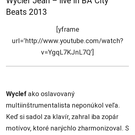
Wyclef Jean – live in BA City
Beats 2013
[yframe
url=’http://www.youtube.com/watch?
v=YgqL7KJnL7Q‘]
Wyclef
ako oslavovaný
multiinštrumentalista neponúkol veľa.
Keď si sadol za klavír, zahral iba zopár
motívov, ktoré narýchlo zharmonizoval. S