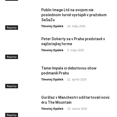
Public Image Ltd na svojom nie
poslednom turné vystúpili v pražskom
SaSaZu
Timotej Opálek
-
24. mája 2026
Reporty
Peter Doherty sa v Prahe predstavil v
najčistejšej forme
Timotej Opálek
-
5. mája 2026
Reporty
Tame Impala si debutovou show
podmanili Prahu
Timotej Opálek
-
22. apríla 2026
Reporty
Gorillaz v Manchestri odštartovali novú
éru The Mountain
Timotej Opálek
-
23. marca 2026
Reporty