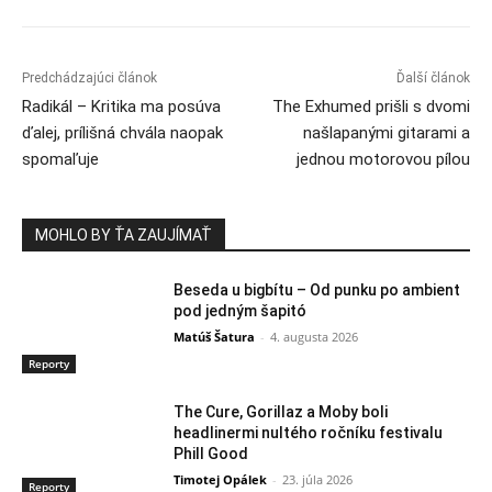
Predchádzajúci článok
Ďalší článok
Radikál – Kritika ma posúva
The Exhumed prišli s dvomi
ďalej, prílišná chvála naopak
našlapanými gitarami a
spomaľuje
jednou motorovou pílou
MOHLO BY ŤA ZAUJÍMAŤ
Beseda u bigbítu – Od punku po ambient
pod jedným šapitó
Matúš Šatura
-
4. augusta 2026
Reporty
The Cure, Gorillaz a Moby boli
headlinermi nultého ročníku festivalu
Phill Good
Timotej Opálek
-
23. júla 2026
Reporty