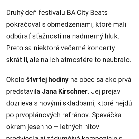
Druhý deň festivalu BA City Beats
pokračoval s obmedzeniami, ktoré mali
odbúrať sťažnosti na nadmerný hluk.
Preto sa niektoré večerné koncerty
skrátili, ale na ich atmosfére to neubralo.
Okolo
štvrtej
hodiny
na obed sa ako prvá
predstavila
Jana Kirschner
. Jej prejav
dozrieva s novými skladbami, ktoré nejdú
po prvoplánových refrénov. Speváčka
okrem jesenno – letných hitov
predviedla aj zádumčivé kompozície s