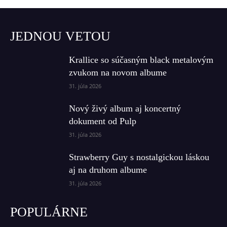
JEDNOU VETOU
Krallice so súčasným black metalovým
zvukom na novom albume
31. júla 2026
Nový živý album aj koncertný
dokument od Pulp
31. júla 2026
Strawberry Guy s nostalgickou láskou
aj na druhom albume
31. júla 2026
POPULÁRNE