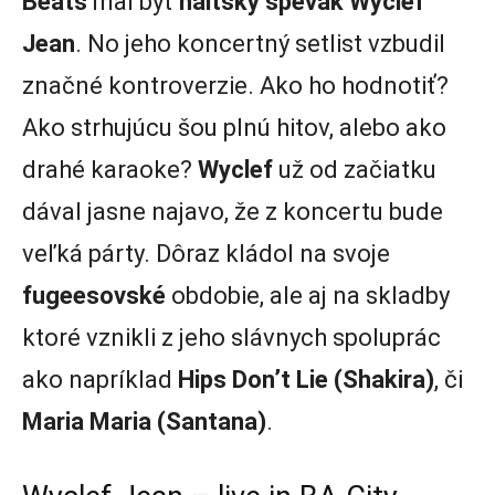
Beats
mal byť
haitský spevák Wyclef
Jean
. No jeho koncertný setlist vzbudil
značné kontroverzie. Ako ho hodnotiť?
Ako strhujúcu šou plnú hitov, alebo ako
drahé karaoke?
Wyclef
už od začiatku
dával jasne najavo, že z koncertu bude
veľká párty. Dôraz kládol na svoje
fugeesovské
obdobie, ale aj na skladby
ktoré vznikli z jeho slávnych spoluprác
ako napríklad
Hips Don’t Lie (Shakira)
, či
Maria Maria (Santana)
.