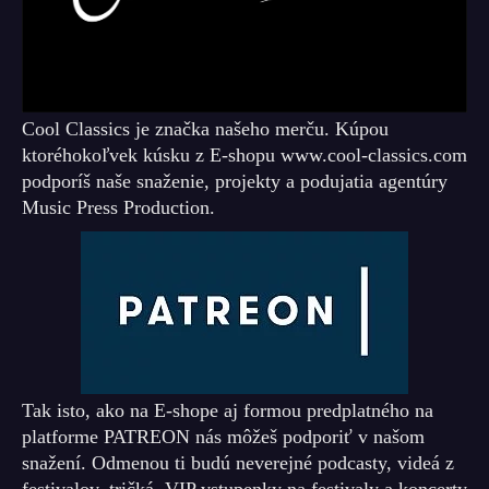
Cool Classics je značka našeho merču. Kúpou
ktoréhokoľvek kúsku z E-shopu www.cool-classics.com
podporíš naše snaženie, projekty a podujatia agentúry
Music Press Production.
Tak isto, ako na E-shope aj formou predplatného na
platforme PATREON nás môžeš podporiť v našom
snažení. Odmenou ti budú neverejné podcasty, videá z
festivalov, tričká, VIP vstupenky na festivaly a koncerty