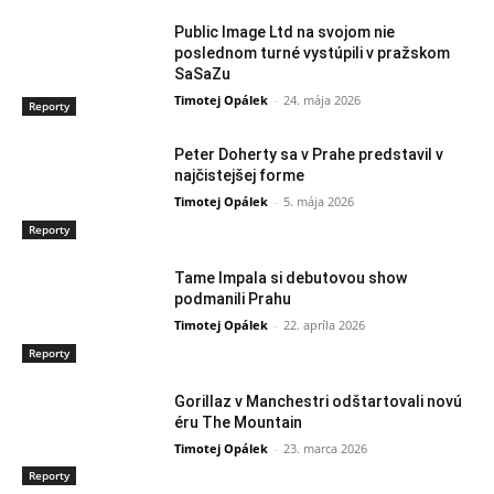
Public Image Ltd na svojom nie
poslednom turné vystúpili v pražskom
SaSaZu
Timotej Opálek
-
24. mája 2026
Reporty
Peter Doherty sa v Prahe predstavil v
najčistejšej forme
Timotej Opálek
-
5. mája 2026
Reporty
Tame Impala si debutovou show
podmanili Prahu
Timotej Opálek
-
22. apríla 2026
Reporty
Gorillaz v Manchestri odštartovali novú
éru The Mountain
Timotej Opálek
-
23. marca 2026
Reporty