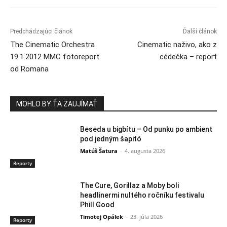
Predchádzajúci článok
Ďalší článok
The Cinematic Orchestra
Cinematic naživo, ako z
19.1.2012 MMC fotoreport
cédečka – report
od Romana
MOHLO BY ŤA ZAUJÍMAŤ
Beseda u bigbítu – Od punku po ambient
pod jedným šapitó
Matúš Šatura
-
4. augusta 2026
Reporty
The Cure, Gorillaz a Moby boli
headlinermi nultého ročníku festivalu
Phill Good
Timotej Opálek
-
23. júla 2026
Reporty