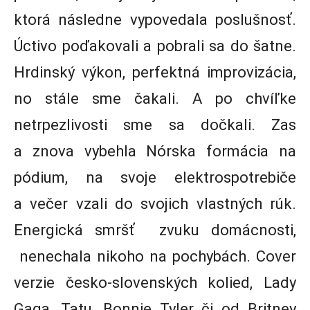
ktorá následne vypovedala poslušnosť.
Úctivo poďakovali a pobrali sa do šatne.
Hrdinský výkon, perfektná improvizácia,
no stále sme čakali. A po chvíľke
netrpezlivosti sme sa dočkali. Zas
a znova vybehla Nórska formácia na
pódium, na svoje elektrospotrebiče
a večer vzali do svojich vlastných rúk.
Energická smršť zvuku domácnosti,
nenechala nikoho na pochybách. Cover
verzie česko-slovenských kolied, Lady
Gaga, Tatu, Bonnie Tyler či od Britney