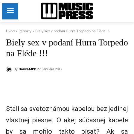
Úvod
Reporty
Biely sex v podaní Hurra Torpedo na Fléde !!!
Biely sex v podaní Hurra Torpedo
na Fléde !!!
By
David-MPP
27. januára 2012
Stali sa svetoznámou kapelou bez jedinej
vlastnej piesne. O akej súčasnej kapele
by sa mohlo takto písať? Ak sa