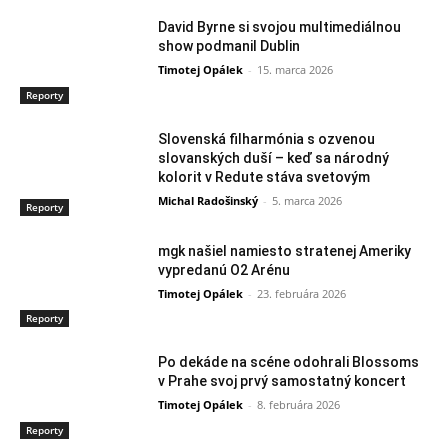
David Byrne si svojou multimediálnou
show podmanil Dublin
Timotej Opálek
-
15. marca 2026
Reporty
Slovenská filharmónia s ozvenou
slovanských duší – keď sa národný
kolorit v Redute stáva svetovým
Michal Radošinský
-
5. marca 2026
Reporty
mgk našiel namiesto stratenej Ameriky
vypredanú O2 Arénu
Timotej Opálek
-
23. februára 2026
Reporty
Po dekáde na scéne odohrali Blossoms
v Prahe svoj prvý samostatný koncert
Timotej Opálek
-
8. februára 2026
Reporty