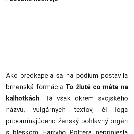
Ako predkapela sa na pódium postavila
brnenská formácia
To žluté co máte na
kalhotkách
. Tá však okrem svojského
názvu, vulgárnych textov, či loga
pripomínajúceho ženský pohlavný orgán
s bleskom Harryho Pottera nepriniesla