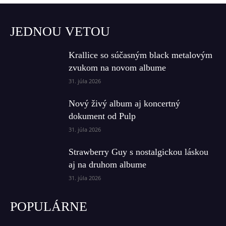
JEDNOU VETOU
Krallice so súčasným black metalovým
zvukom na novom albume
31. júla 2026
Nový živý album aj koncertný
dokument od Pulp
31. júla 2026
Strawberry Guy s nostalgickou láskou
aj na druhom albume
31. júla 2026
POPULÁRNE