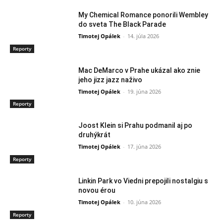
My Chemical Romance ponorili Wembley
do sveta The Black Parade
Timotej Opálek
-
14. júla 2026
Reporty
Mac DeMarco v Prahe ukázal ako znie
jeho jizz jazz naživo
Timotej Opálek
-
19. júna 2026
Reporty
Joost Klein si Prahu podmanil aj po
druhýkrát
Timotej Opálek
-
17. júna 2026
Reporty
Linkin Park vo Viedni prepojili nostalgiu s
novou érou
Timotej Opálek
-
10. júna 2026
Reporty