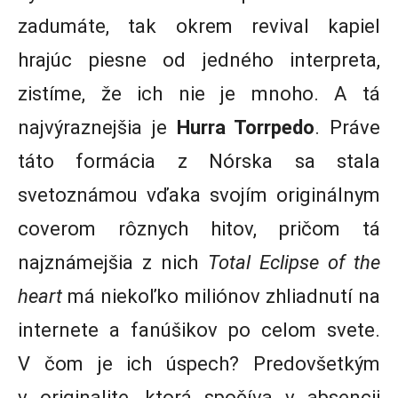
zadumáte, tak okrem revival kapiel
hrajúc piesne od jedného interpreta,
zistíme, že ich nie je mnoho. A tá
najvýraznejšia je
Hurra Torrpedo
. Práve
táto formácia z Nórska sa stala
svetoznámou vďaka svojím originálnym
coverom rôznych hitov, pričom tá
najznámejšia z nich
Total Eclipse of the
heart
má niekoľko miliónov zhliadnutí na
internete a fanúšikov po celom svete.
V čom je ich úspech? Predovšetkým
v originalite, ktorá spočíva v absencii