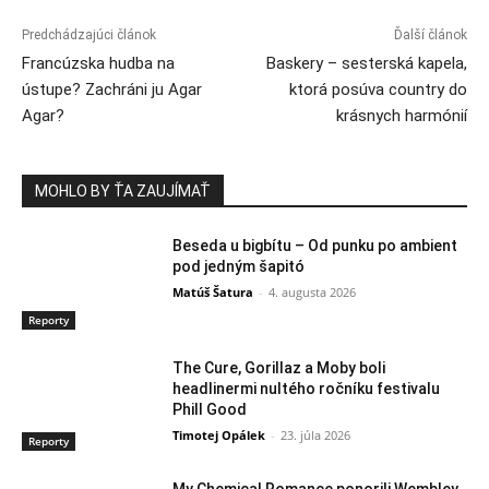
Predchádzajúci článok
Ďalší článok
Francúzska hudba na
Baskery – sesterská kapela,
ústupe? Zachráni ju Agar
ktorá posúva country do
Agar?
krásnych harmónií
MOHLO BY ŤA ZAUJÍMAŤ
Beseda u bigbítu – Od punku po ambient
pod jedným šapitó
Matúš Šatura
-
4. augusta 2026
Reporty
The Cure, Gorillaz a Moby boli
headlinermi nultého ročníku festivalu
Phill Good
Timotej Opálek
-
23. júla 2026
Reporty