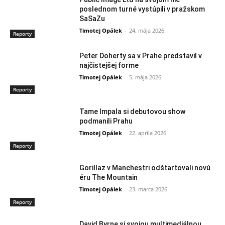
poslednom turné vystúpili v pražskom
SaSaZu
Timotej Opálek
-
24. mája 2026
Reporty
Peter Doherty sa v Prahe predstavil v
najčistejšej forme
Timotej Opálek
-
5. mája 2026
Reporty
Tame Impala si debutovou show
podmanili Prahu
Timotej Opálek
-
22. apríla 2026
Reporty
Gorillaz v Manchestri odštartovali novú
éru The Mountain
Timotej Opálek
-
23. marca 2026
Reporty
David Byrne si svojou multimediálnou