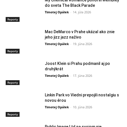
My Chemical Romance ponorili Wembley
do sveta The Black Parade
Timotej Opálek
-
14. júla 2026
Reporty
Mac DeMarco v Prahe ukázal ako znie
jeho jizz jazz naživo
Timotej Opálek
-
19. júna 2026
Reporty
Joost Klein si Prahu podmanil aj po
druhýkrát
Timotej Opálek
-
17. júna 2026
Reporty
Linkin Park vo Viedni prepojili nostalgiu s
novou érou
Timotej Opálek
-
10. júna 2026
Reporty
Public Image Ltd na svojom nie