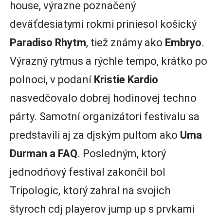
house, výrazne poznačený
deväťdesiatymi rokmi priniesol košický
Paradiso Rhytm
, tiež známy ako
Embryo
.
Výrazný rytmus a rýchle tempo, krátko po
polnoci, v podaní
Kristie
Kardio
nasvedčovalo dobrej hodinovej techno
párty. Samotní organizátori festivalu sa
predstavili aj za djským pultom ako
Uma
Durman a FAQ
. Posledným, ktorý
jednodňový festival zakončil bol
Tripologic, ktorý zahral na svojich
štyroch cdj playerov jump up s prvkami