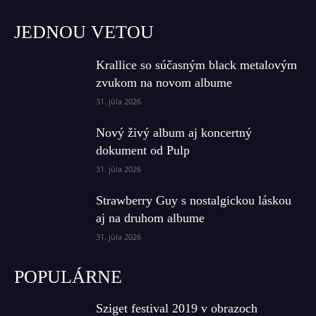
JEDNOU VETOU
Krallice so súčasným black metalovým
zvukom na novom albume
31. júla 2026
Nový živý album aj koncertný
dokument od Pulp
31. júla 2026
Strawberry Guy s nostalgickou láskou
aj na druhom albume
31. júla 2026
POPULÁRNE
Sziget festival 2019 v obrazoch