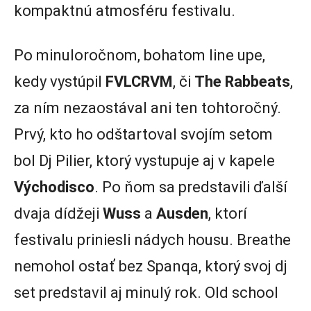
kompaktnú atmosféru festivalu.
Po minuloročnom, bohatom line upe,
kedy vystúpil
FVLCRVM
, či
The Rabbeats
,
za ním nezaostával ani ten tohtoročný.
Prvý, kto ho odštartoval svojím setom
bol Dj Pilier, ktorý vystupuje aj v kapele
Východisco
. Po ňom sa predstavili ďalší
dvaja dídžeji
Wuss
a
Ausden
, ktorí
festivalu priniesli nádych housu. Breathe
nemohol ostať bez Spanqa, ktorý svoj dj
set predstavil aj minulý rok. Old school