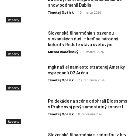
show podmanil Dublin
Timotej Opálek
-
15. marca 2026
Reporty
Slovenská filharmónia s ozvenou
slovanských duší – keď sa národný
kolorit v Redute stáva svetovým
Michal Radošinský
-
5. marca 2026
Reporty
mgk našiel namiesto stratenej Ameriky
vypredanú O2 Arénu
Timotej Opálek
-
23. februára 2026
Reporty
Po dekáde na scéne odohrali Blossoms
v Prahe svoj prvý samostatný koncert
Timotej Opálek
-
8. februára 2026
Reporty
Slovenská filharmónia s radosťou z hry,