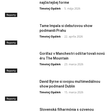
najčistejšej forme
Timotej Opálek
-
5. mája 2026
Reporty
Tame Impala si debutovou show
podmanili Prahu
Timotej Opálek
-
22. apríla 2026
Reporty
Gorillaz v Manchestri odštartovali novú
éru The Mountain
Timotej Opálek
-
23. marca 2026
Reporty
David Byrne si svojou multimediálnou
show podmanil Dublin
Timotej Opálek
-
15. marca 2026
Reporty
Slovenská filharmónia s ozvenou