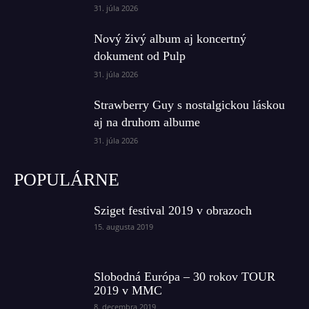
31. júla 2026
Nový živý album aj koncertný
dokument od Pulp
31. júla 2026
Strawberry Guy s nostalgickou láskou
aj na druhom albume
31. júla 2026
POPULÁRNE
Sziget festival 2019 v obrazoch
15. augusta 2019
Slobodná Európa – 30 rokov TOUR
2019 v MMC
8. decembra 2019