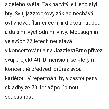
z celého světa. Tak barvitý je i jeho styl
hry. Svůj jazzrockový základ nechává
ovlivňovat flamencem, indickou hudbou
a dalšími východními vlivy. McLaughlin
ve svých 77 letech neustává
v koncertování a na
JazzfestBrno
přivezl
svůj projekt 4th Dimension, se kterým
koncertně předvedl průřez svou
kariérou. V repertoáru byly zastoupeny
skladby ze 70. let až po úplnou
současnost.