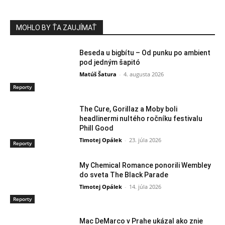
MOHLO BY ŤA ZAUJÍMAŤ
Beseda u bigbítu – Od punku po ambient
pod jedným šapitó
Matúš Šatura
-
4. augusta 2026
Reporty
The Cure, Gorillaz a Moby boli
headlinermi nultého ročníku festivalu
Phill Good
Timotej Opálek
-
23. júla 2026
Reporty
My Chemical Romance ponorili Wembley
do sveta The Black Parade
Timotej Opálek
-
14. júla 2026
Reporty
Mac DeMarco v Prahe ukázal ako znie