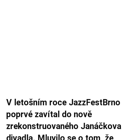
V letošním roce JazzFestBrno
poprvé zavítal do nově
zrekonstruovaného Janáčkova
divadla. Mluvilo se o tom, že