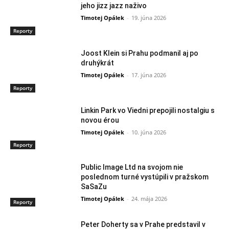
jeho jizz jazz naživo
Timotej Opálek
-
19. júna 2026
Reporty
Joost Klein si Prahu podmanil aj po
druhýkrát
Timotej Opálek
-
17. júna 2026
Reporty
Linkin Park vo Viedni prepojili nostalgiu s
novou érou
Timotej Opálek
-
10. júna 2026
Reporty
Public Image Ltd na svojom nie
poslednom turné vystúpili v pražskom
SaSaZu
Timotej Opálek
-
24. mája 2026
Reporty
Peter Doherty sa v Prahe predstavil v