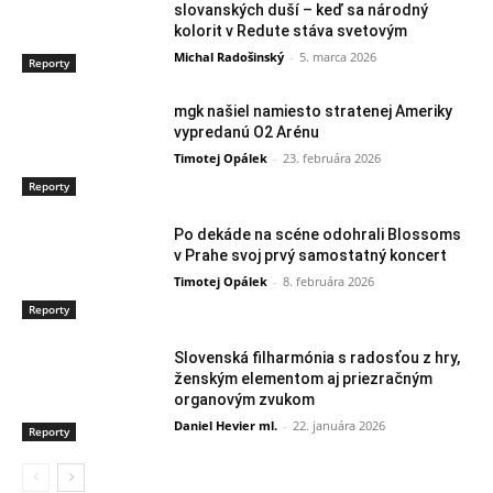
slovanských duší – keď sa národný
kolorit v Redute stáva svetovým
Michal Radošinský
-
5. marca 2026
Reporty
mgk našiel namiesto stratenej Ameriky
vypredanú O2 Arénu
Timotej Opálek
-
23. februára 2026
Reporty
Po dekáde na scéne odohrali Blossoms
v Prahe svoj prvý samostatný koncert
Timotej Opálek
-
8. februára 2026
Reporty
Slovenská filharmónia s radosťou z hry,
ženským elementom aj priezračným
organovým zvukom
Daniel Hevier ml.
-
22. januára 2026
Reporty