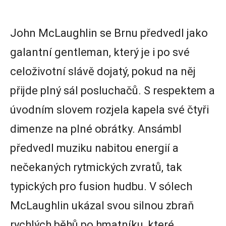
John McLaughlin se Brnu předvedl jako
galantní gentleman, který je i po své
celoživotní slávě dojatý, pokud na něj
přijde plný sál posluchačů. S respektem a
úvodním slovem rozjela kapela své čtyři
dimenze na plné obrátky. Ansámbl
předvedl muziku nabitou energií a
nečekaných rytmických zvratů, tak
typických pro fusion hudbu. V sólech
McLaughlin ukázal svou silnou zbraň
rychlých běhů po hmatníku, které