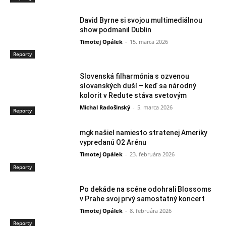
David Byrne si svojou multimediálnou
show podmanil Dublin
Timotej Opálek
-
15. marca 2026
Reporty
Slovenská filharmónia s ozvenou
slovanských duší – keď sa národný
kolorit v Redute stáva svetovým
Michal Radošinský
-
5. marca 2026
Reporty
mgk našiel namiesto stratenej Ameriky
vypredanú O2 Arénu
Timotej Opálek
-
23. februára 2026
Reporty
Po dekáde na scéne odohrali Blossoms
v Prahe svoj prvý samostatný koncert
Timotej Opálek
-
8. februára 2026
Reporty