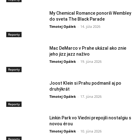
My Chemical Romance ponorili Wembley
do sveta The Black Parade
Timotej Opálek
-
14. júla 2026
Reporty
Mac DeMarco v Prahe ukázal ako znie
jeho jizz jazz naživo
Timotej Opálek
-
19. júna 2026
Reporty
Joost Klein si Prahu podmanil aj po
druhýkrát
Timotej Opálek
-
17. júna 2026
Reporty
Linkin Park vo Viedni prepojili nostalgiu s
novou érou
Timotej Opálek
-
10. júna 2026
Reporty