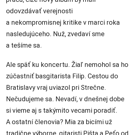
odovzdávať verejnosti
a nekompromisnej kritike v marci roka
nasledujúceho. Nuž, zvedaví sme
a tešíme sa.
Ale späť ku koncertu. Žiaľ nemohol sa ho
zúčastniť basgitarista Filip. Cestou do
Bratislavy vraj uviazol pri Strečne.
Nečudujeme sa. Nevadí, v dnešnej dobe
si vieme aj s takýmito vecami poradiť.
A ostatní členovia? Mia za bicími už
tradične výborne, gitaristi Pišta a Peťo od