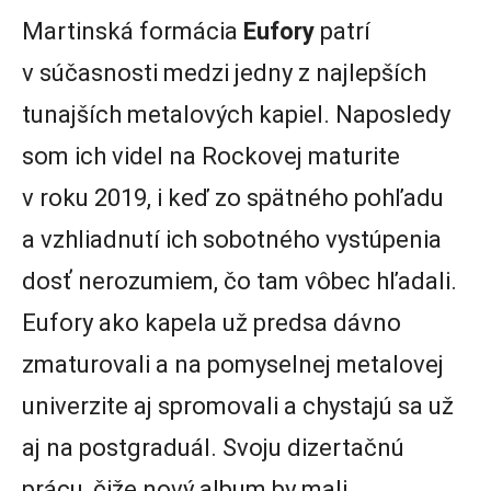
Martinská formácia
Eufory
patrí
v súčasnosti medzi jedny z najlepších
tunajších metalových kapiel. Naposledy
som ich videl na Rockovej maturite
v roku 2019, i keď zo spätného pohľadu
a vzhliadnutí ich sobotného vystúpenia
dosť nerozumiem, čo tam vôbec hľadali.
Eufory ako kapela už predsa dávno
zmaturovali a na pomyselnej metalovej
univerzite aj spromovali a chystajú sa už
aj na postgraduál. Svoju dizertačnú
prácu, čiže nový album by mali