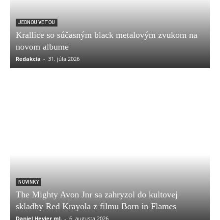
JEDNOU VETOU
Krallice so súčasným black metalovým zvukom na
novom albume
Redakcia
-
31. júla 2026
NOVINKY
The Mighty Avon Jnr sa zahryzol do kultovej
skladby Red Krayola z filmu Born in Flames
Daniel Hevier ml.
-
6. augusta 2026