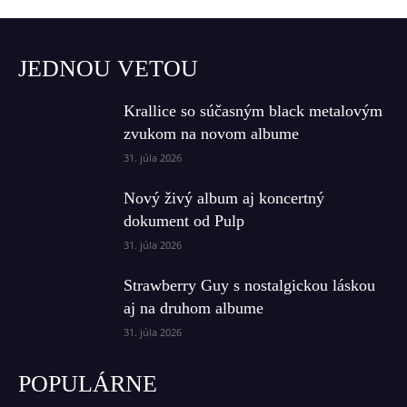
JEDNOU VETOU
Krallice so súčasným black metalovým
zvukom na novom albume
31. júla 2026
Nový živý album aj koncertný
dokument od Pulp
31. júla 2026
Strawberry Guy s nostalgickou láskou
aj na druhom albume
31. júla 2026
POPULÁRNE