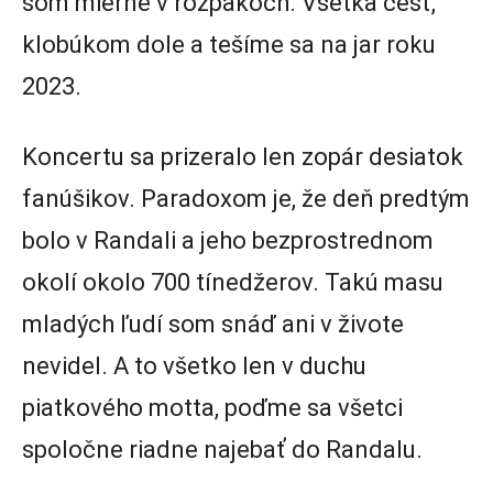
som mierne v rozpakoch. Všetka česť,
klobúkom dole a tešíme sa na jar roku
2023.
Koncertu sa prizeralo len zopár desiatok
fanúšikov. Paradoxom je, že deň predtým
bolo v Randali a jeho bezprostrednom
okolí okolo 700 tínedžerov. Takú masu
mladých ľudí som snáď ani v živote
nevidel. A to všetko len v duchu
piatkového motta, poďme sa všetci
spoločne riadne najebať do Randalu.