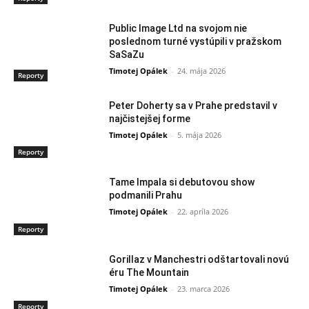
Public Image Ltd na svojom nie
poslednom turné vystúpili v pražskom
SaSaZu
Timotej Opálek
-
24. mája 2026
Reporty
Peter Doherty sa v Prahe predstavil v
najčistejšej forme
Timotej Opálek
-
5. mája 2026
Reporty
Tame Impala si debutovou show
podmanili Prahu
Timotej Opálek
-
22. apríla 2026
Reporty
Gorillaz v Manchestri odštartovali novú
éru The Mountain
Timotej Opálek
-
23. marca 2026
Reporty