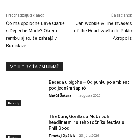
Predchádzajúci článok
Ďalší článok
Čo má spoločné Dave Clarke
Jah Wobble & The Invaders
s Depeche Mode? Okrem
of the Heart zavíta do Palác
remixu aj to, že zahrajú v
Akropolis
Bratislave
MOHLO BY ŤA ZAUJÍMAŤ
Beseda u bigbítu – Od punku po ambient
pod jedným šapitó
Matúš Šatura
-
4. augusta 2026
Reporty
The Cure, Gorillaz a Moby boli
headlinermi nultého ročníku festivalu
Phill Good
Timotej Opálek
-
23. júla 2026
Reporty