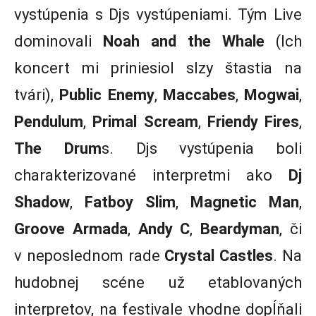
vystúpenia s Djs vystúpeniami. Tým Live
dominovali
Noah and the Whale
(Ich
koncert mi priniesiol slzy štastia na
tvári),
Public Enemy
,
Maccabes
,
Mogwai
,
Pendulum
,
Primal Scream
,
Friendy Fires
,
The Drum
s. Djs vystúpenia boli
charakterizované interpretmi ako
Dj
Shadow
,
Fatboy Slim
,
Magnetic Man
,
Groove Armada
,
Andy C
,
Beardyman
, či
v neposlednom rade
Crystal Castles
. Na
hudobnej scéne už etablovaných
interpretov, na festivale vhodne dopĺňali