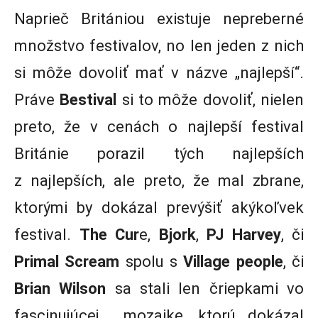
Naprieč Britániou existuje nepreberné
množstvo festivalov, no len jeden z nich
si môže dovoliť mať v názve „najlepší“.
Práve
Bestival
si to môže dovoliť, nielen
preto, že v cenách o najlepší festival
Británie porazil tých najlepších
z najlepších, ale preto, že mal zbrane,
ktorými by dokázal prevýšiť akýkoľvek
festival.
The Cur
e,
Bjork
,
PJ Harvey
, či
Primal Scream
spolu s
Village people
, či
Brian Wilson
sa stali len čriepkami vo
fascinujúcej mozaike, ktorú dokázal