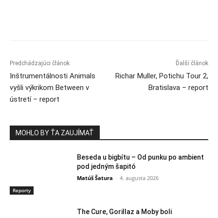
Predchádzajúci článok
Ďalší článok
Inštrumentálnosti Animals
Richar Muller, Potichu Tour 2,
vyšli výkrikom Between v
Bratislava – report
ústretí – report
MOHLO BY ŤA ZAUJÍMAŤ
Beseda u bigbítu – Od punku po ambient
pod jedným šapitó
Matúš Šatura
-
4. augusta 2026
Reporty
The Cure, Gorillaz a Moby boli