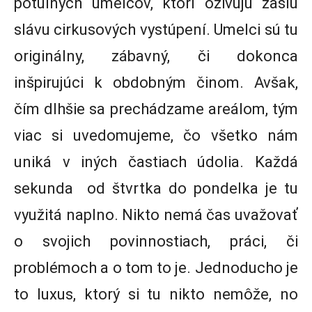
potulných umelcov, ktorí oživujú zašlú
slávu cirkusových vystúpení. Umelci sú tu
originálny, zábavný, či dokonca
inšpirujúci k obdobným činom. Avšak,
čím dlhšie sa prechádzame areálom, tým
viac si uvedomujeme, čo všetko nám
uniká v iných častiach údolia. Každá
sekunda od štvrtka do pondelka je tu
využitá naplno. Nikto nemá čas uvažovať
o svojich povinnostiach, práci, či
problémoch a o tom to je. Jednoducho je
to luxus, ktorý si tu nikto nemôže, no