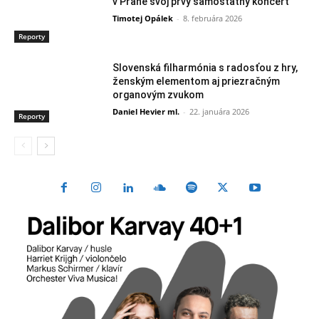
v Prahe svoj prvý samostatný koncert
Timotej Opálek
-
8. februára 2026
Reporty
Slovenská filharmónia s radosťou z hry,
ženským elementom aj priezračným
organovým zvukom
Daniel Hevier ml.
-
22. januára 2026
Reporty