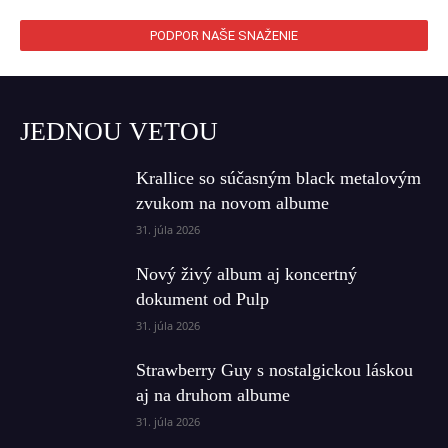
PODPOR NAŠE SNAŽENIE
JEDNOU VETOU
Krallice so súčasným black metalovým
zvukom na novom albume
31. júla 2026
Nový živý album aj koncertný
dokument od Pulp
31. júla 2026
Strawberry Guy s nostalgickou láskou
aj na druhom albume
31. júla 2026