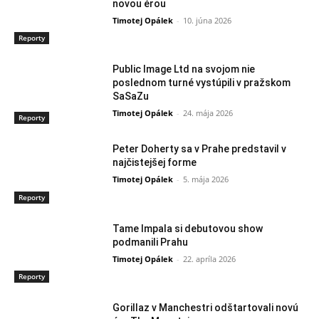
novou érou
Timotej Opálek
-
10. júna 2026
Reporty
Public Image Ltd na svojom nie
poslednom turné vystúpili v pražskom
SaSaZu
Timotej Opálek
-
24. mája 2026
Reporty
Peter Doherty sa v Prahe predstavil v
najčistejšej forme
Timotej Opálek
-
5. mája 2026
Reporty
Tame Impala si debutovou show
podmanili Prahu
Timotej Opálek
-
22. apríla 2026
Reporty
Gorillaz v Manchestri odštartovali novú