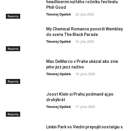
headlinermi nultého ročníku festivalu
Phill Good
Timotej Opálek
-
23. júla 2026
Reporty
My Chemical Romance ponorili Wembley
do sveta The Black Parade
Timotej Opálek
-
14. júla 2026
Reporty
Mac DeMarco v Prahe ukázal ako znie
jeho jizz jazz naživo
Timotej Opálek
-
19. júna 2026
Reporty
Joost Klein si Prahu podmanil aj po
druhýkrát
Timotej Opálek
-
17. júna 2026
Reporty
Linkin Park vo Viedni prepojili nostalgiu s