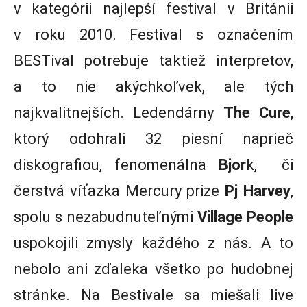
v kategórii najlepší festival v Británii
v roku 2010. Festival s označením
BESTival potrebuje taktiež interpretov,
a to nie akýchkoľvek, ale tých
najkvalitnejších. Ledendárny
The Cure
,
ktorý odohrali 32 piesní naprieč
diskografiou, fenomenálna
Bjor
k, či
čerstvá víťazka Mercury prize
Pj Harvey
,
spolu s nezabudnuteľnými
Village People
uspokojili zmysly každého z nás. A to
nebolo ani zďaleka všetko po hudobnej
stránke. Na Bestivale sa miešali live