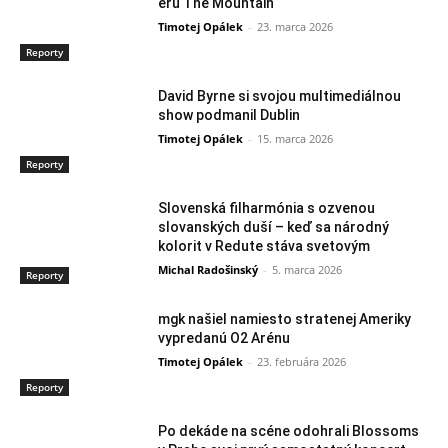
éru The Mountain
Timotej Opálek
-
23. marca 2026
Reporty
David Byrne si svojou multimediálnou
show podmanil Dublin
Timotej Opálek
-
15. marca 2026
Reporty
Slovenská filharmónia s ozvenou
slovanských duší – keď sa národný
kolorit v Redute stáva svetovým
Michal Radošinský
-
5. marca 2026
Reporty
mgk našiel namiesto stratenej Ameriky
vypredanú O2 Arénu
Timotej Opálek
-
23. februára 2026
Reporty
Po dekáde na scéne odohrali Blossoms