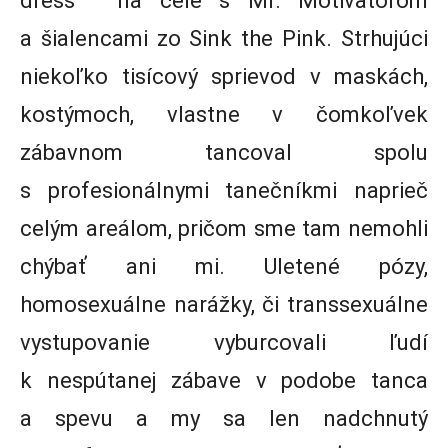
dress“ na čele s Mr. Motivatorom
a šialencami zo Sink the Pink. Strhujúci
niekoľko tisícový sprievod v maskách,
kostýmoch, vlastne v čomkoľvek
zábavnom tancoval spolu
s profesionálnymi tanečníkmi naprieč
celým areálom, pričom sme tam nemohli
chýbať ani mi. Uletené pózy,
homosexuálne narážky, či transsexuálne
vystupovanie vyburcovali ľudí
k nespútanej zábave v podobe tanca
a spevu a my sa len nadchnutý