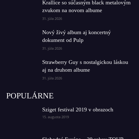
Krallice so súčasným black metalovým
zvukom na novom albume
31. júla 2026
Nový živý album aj koncertný
dokument od Pulp
31. júla 2026
Strawberry Guy s nostalgickou láskou
aj na druhom albume
31. júla 2026
POPULÁRNE
Sziget festival 2019 v obrazoch
15. augusta 2019