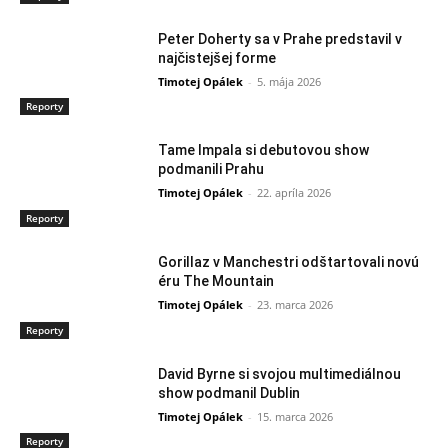
Peter Doherty sa v Prahe predstavil v
najčistejšej forme
Timotej Opálek
-
5. mája 2026
Reporty
Tame Impala si debutovou show
podmanili Prahu
Timotej Opálek
-
22. apríla 2026
Reporty
Gorillaz v Manchestri odštartovali novú
éru The Mountain
Timotej Opálek
-
23. marca 2026
Reporty
David Byrne si svojou multimediálnou
show podmanil Dublin
Timotej Opálek
-
15. marca 2026
Reporty