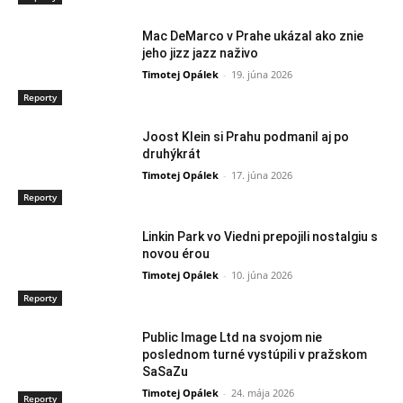
Mac DeMarco v Prahe ukázal ako znie
jeho jizz jazz naživo
Timotej Opálek
-
19. júna 2026
Reporty
Joost Klein si Prahu podmanil aj po
druhýkrát
Timotej Opálek
-
17. júna 2026
Reporty
Linkin Park vo Viedni prepojili nostalgiu s
novou érou
Timotej Opálek
-
10. júna 2026
Reporty
Public Image Ltd na svojom nie
poslednom turné vystúpili v pražskom
SaSaZu
Timotej Opálek
-
24. mája 2026
Reporty