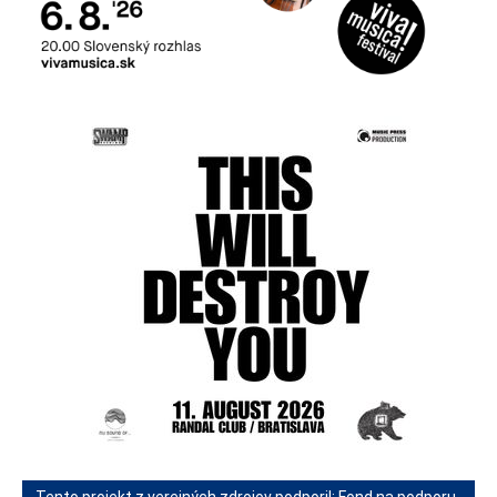
Tento projekt z verejných zdrojov podporil: Fond na podporu