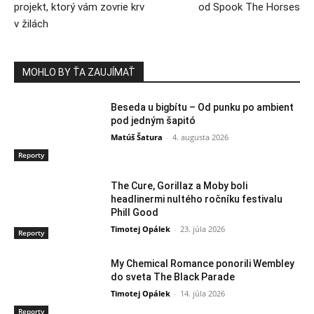
projekt, ktorý vám zovrie krv
od Spook The Horses
v žilách
MOHLO BY ŤA ZAUJÍMAŤ
Beseda u bigbítu – Od punku po ambient
pod jedným šapitó
Matúš Šatura
-
4. augusta 2026
Reporty
The Cure, Gorillaz a Moby boli
headlinermi nultého ročníku festivalu
Phill Good
Timotej Opálek
-
23. júla 2026
Reporty
My Chemical Romance ponorili Wembley
do sveta The Black Parade
Timotej Opálek
-
14. júla 2026
Reporty