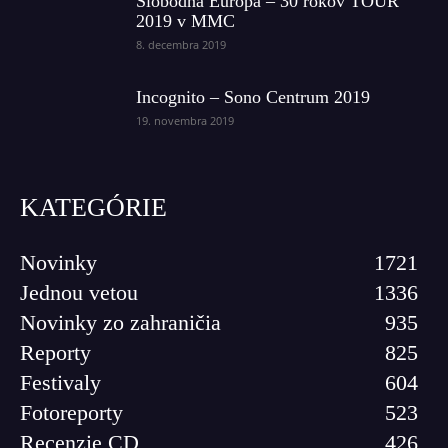
Slobodná Európa – 30 rokov TOUR
2019 v MMC
8. decembra 2019
Incognito – Sono Centrum 2019
19. novembra 2019
KATEGÓRIE
Novinky
1721
Jednou vetou
1336
Novinky zo zahraničia
935
Reporty
825
Festivaly
604
Fotoreporty
523
Recenzie CD
426