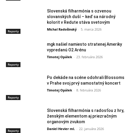
Slovenská filharmónia s ozvenou
slovanských duší – keď sa národný
kolorit v Redute stáva svetovým
Michal Radošinský
-
5. marca 2026
Reporty
mgk našiel namiesto stratenej Ameriky
vypredanú O2 Arénu
Timotej Opálek
-
23. februára 2026
Reporty
Po dekáde na scéne odohrali Blossoms
v Prahe svoj prvý samostatný koncert
Timotej Opálek
-
8. februára 2026
Reporty
Slovenská filharmónia s radosťou z hry,
ženským elementom aj priezračným
organovým zvukom
Daniel Hevier ml.
-
22. januára 2026
Reporty