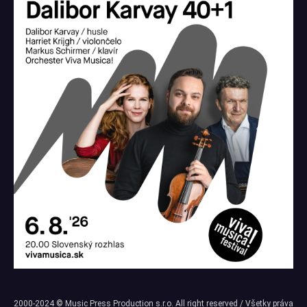
2000-2024 © Music Press Production s.r.o. All right reserved / Všetky práva