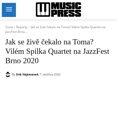
Úvod
Reporty
Jak se živě čekalo na Toma? Vilém Spilka Quartet na
JazzFest Brno...
Jak se živě čekalo na Toma?
Vilém Spilka Quartet na JazzFest
Brno 2020
By
Erik Hajtmanek
7. októbra 2020