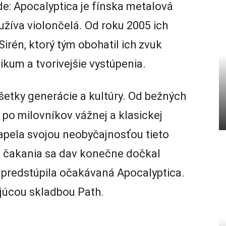
ide: Apocalyptica je fínska metalová
užíva violončelá. Od roku 2005 ich
irén, ktorý tým obohatil ich zvuk
likum a tvorivejšie vystúpenia.
šetky generácie a kultúry. Od bežných
 po milovníkov vážnej a klasickej
kapela svojou neobyčajnosťou tieto
ne čakania sa dav konečne dočkal
predstúpila očakávaná Apocalyptica.
ujúcou skladbou Path.