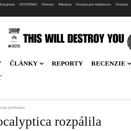
usicpress
VSTUPENKY
Partneri
Reklama
Ponuka pre redaktorov
Podcast
Y
ČLÁNKY
REPORTY
RECENZIE
T
šický amfiteáter
calyptica rozpálila