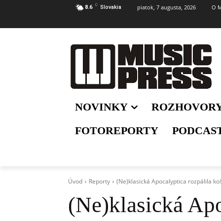
C
piatok, 7 augusta, 2026
O M
8.6
Slovakia
NOVINKY
ROZHOVOR
FOTOREPORTY
PODCAS
Úvod
Reporty
(Ne)klasická Apocalyptica rozpálila ko
(Ne)klasická Apo