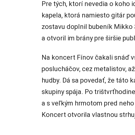
Pre tých, ktorí nevedia o koho 
kapela, ktorá namiesto gitár po
zostavu doplnil bubeník Mikko S
a otvoril im brány pre širšie pub
Na koncert Fínov čakali snáď v
poslucháčov, cez metalistov, až
hudby. Dá sa povedať, že táto 
skupiny spája. Po trištvrťhodi
a s veľkým hrmotom pred neho 
Koncert otvorila vlastnou strh