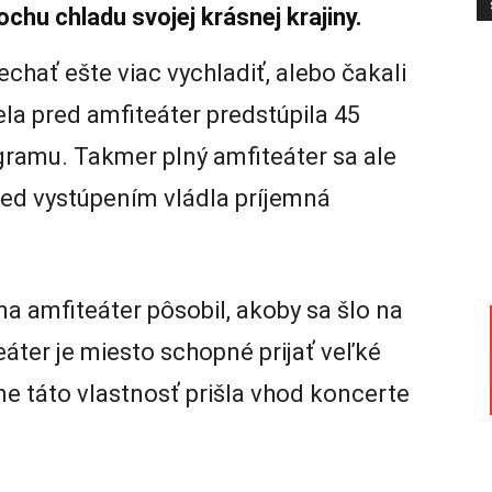
rochu chladu svojej krásnej krajiny.
chať ešte viac vychladiť, alebo čakali
la pred amfiteáter predstúpila 45
gramu. Takmer plný amfiteáter sa ale
red vystúpením vládla príjemná
 amfiteáter pôsobil, akoby sa šlo na
eáter je miesto schopné prijať veľké
e táto vlastnosť prišla vhod koncerte