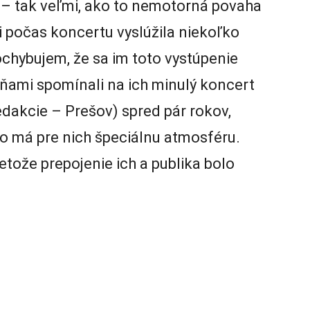
 – tak veľmi, ako to nemotorná povaha
i počas koncertu vyslúžila niekoľko
ochybujem, že sa im toto vystúpenie
sňami spomínali na ich minulý koncert
dakcie – Prešov) spred pár rokov,
sto má pre nich špeciálnu atmosféru.
tože prepojenie ich a publika bolo