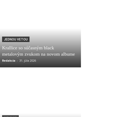
JEDNOU VETOU
Krallice so súčasným black
metalovým zvukom na novom albume
Redakcia
-
31. júla 2026