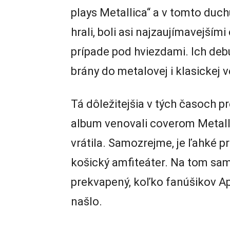
plays Metallica“ a v tomto duchu
hrali, boli asi najzaujímavejší
prípade pod hviezdami. Ich deb
brány do metalovej i klasickej v
Tá dôležitejšia v tých časoch p
album venovali coverom Metalli
vrátila. Samozrejme, je ľahké prí
košický amfiteáter. Na tom sam
prekvapený, koľko fanúšikov A
našlo.