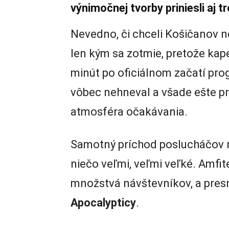
výnimočnej tvorby priniesli aj t
Nevedno, či chceli Košičanov ne
len kým sa zotmie, pretože kape
minút po oficiálnom začatí pro
vôbec nehneval a všade ešte p
atmosféra očakávania.
Samotný príchod poslucháčov na
niečo veľmi, veľmi veľké. Amfit
množstvá návštevníkov, a presn
Apocalypticy
.