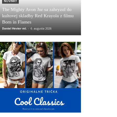
NOVINKY
The Mighty Avon Jnr sa zahryzol do
kultovej skladby Red Krayola z filmu
Born in Flames
Daniel Hevier ml.
-
6. augusta 2026