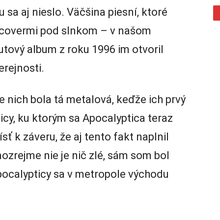
 sa aj nieslo. Väčšina piesní, ktoré
mi covermi pod slnkom – v našom
utový album z roku 1996 im otvoril
erejnosti.
re nich bola tá metalová, keďže ich prvý
cy, ku ktorým sa Apocalyptica teraz
sť k záveru, že aj tento fakt naplnil
ozrejme nie je nič zlé, sám som bol
pocalypticy sa v metropole východu