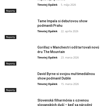
Timotej Opálek
-
5. mája 2026
Reporty
Tame Impala si debutovou show
podmanili Prahu
Timotej Opálek
-
22. apríla 2026
Reporty
Gorillaz v Manchestri odštartovali novú
éru The Mountain
Timotej Opálek
-
23. marca 2026
Reporty
David Byrne si svojou multimediálnou
show podmanil Dublin
Timotej Opálek
-
15. marca 2026
Reporty
Slovenská filharmónia s ozvenou
slovanských duší – keď sa národný