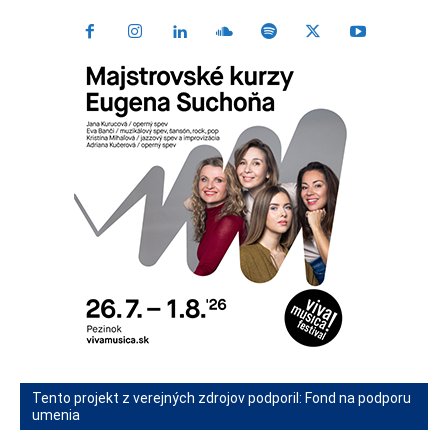
Tento projekt z verejných zdrojov podporil: Fond na podporu
umenia