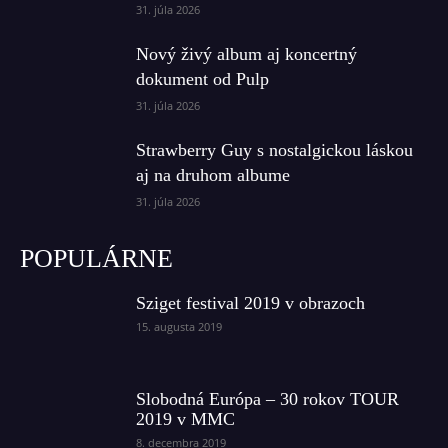
31. júla 2026
Nový živý album aj koncertný
dokument od Pulp
31. júla 2026
Strawberry Guy s nostalgickou láskou
aj na druhom albume
31. júla 2026
POPULÁRNE
Sziget festival 2019 v obrazoch
15. augusta 2019
Slobodná Európa – 30 rokov TOUR
2019 v MMC
8. decembra 2019