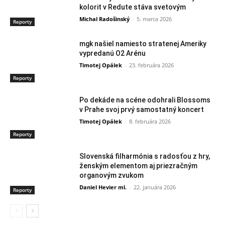
kolorit v Redute stáva svetovým
Michal Radošinský
-
5. marca 2026
Reporty
mgk našiel namiesto stratenej Ameriky
vypredanú O2 Arénu
Timotej Opálek
-
23. februára 2026
Reporty
Po dekáde na scéne odohrali Blossoms
v Prahe svoj prvý samostatný koncert
Timotej Opálek
-
8. februára 2026
Reporty
Slovenská filharmónia s radosťou z hry,
ženským elementom aj priezračným
organovým zvukom
Daniel Hevier ml.
-
22. januára 2026
Reporty