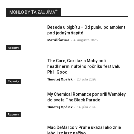
MOHLO BY ŤA ZAUJÍMAŤ
Beseda u bigbítu – Od punku po ambient
pod jedným šapitó
Matúš Šatura
-
4. augusta 2026
Reporty
The Cure, Gorillaz a Moby boli
headlinermi nultého ročníku festivalu
Phill Good
Timotej Opálek
-
23. júla 2026
Reporty
My Chemical Romance ponorili Wembley
do sveta The Black Parade
Timotej Opálek
-
14. júla 2026
Reporty
Mac DeMarco v Prahe ukázal ako znie
jeho jizz jazz naživo