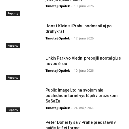
Timotej Opálek
-
19. júna 2026
Reporty
Joost Klein si Prahu podmanil aj po
druhýkrát
Timotej Opálek
-
17. júna 2026
Reporty
Linkin Park vo Viedni prepojili nostalgiu s
novou érou
Timotej Opálek
-
10. júna 2026
Reporty
Public Image Ltd na svojom nie
poslednom turné vystúpili v pražskom
SaSaZu
Timotej Opálek
-
24. mája 2026
Reporty
Peter Doherty sa v Prahe predstavil v
najčistejšej forme