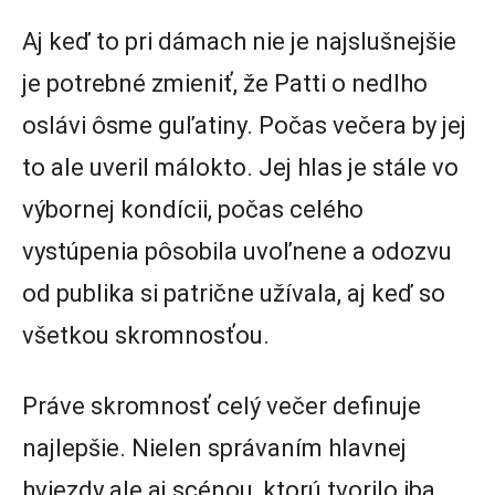
Aj keď to pri dámach nie je najslušnejšie
je potrebné zmieniť, že Patti o nedlho
oslávi ôsme guľatiny. Počas večera by jej
to ale uveril málokto. Jej hlas je stále vo
výbornej kondícii, počas celého
vystúpenia pôsobila uvoľnene a odozvu
od publika si patrične užívala, aj keď so
všetkou skromnosťou.
Práve skromnosť celý večer definuje
najlepšie. Nielen správaním hlavnej
hviezdy ale aj scénou, ktorú tvorilo iba