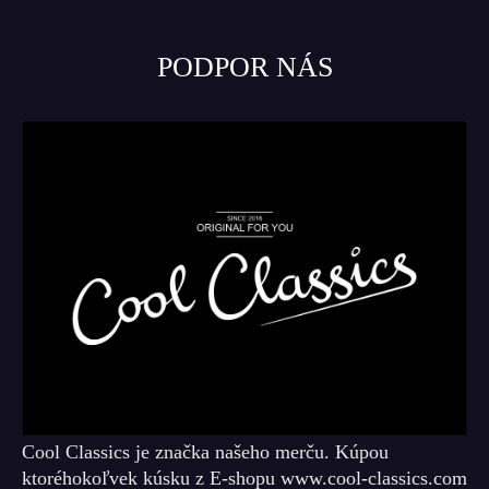
PODPOR NÁS
Cool Classics je značka našeho merču. Kúpou
ktoréhokoľvek kúsku z E-shopu www.cool-classics.com