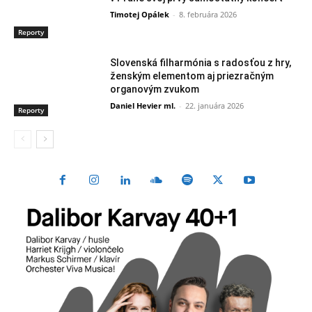
Timotej Opálek
-
8. februára 2026
Reporty
Slovenská filharmónia s radosťou z hry,
ženským elementom aj priezračným
organovým zvukom
Daniel Hevier ml.
-
22. januára 2026
Reporty