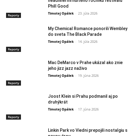
headlinermi nultého ročníku festivalu
Phill Good
Timotej Opálek
-
23. júla 2026
Reporty
My Chemical Romance ponorili Wembley
do sveta The Black Parade
Timotej Opálek
-
14. júla 2026
Reporty
Mac DeMarco v Prahe ukázal ako znie
jeho jizz jazz naživo
Timotej Opálek
-
19. júna 2026
Reporty
Joost Klein si Prahu podmanil aj po
druhýkrát
Timotej Opálek
-
17. júna 2026
Reporty
Linkin Park vo Viedni prepojili nostalgiu s
novou érou