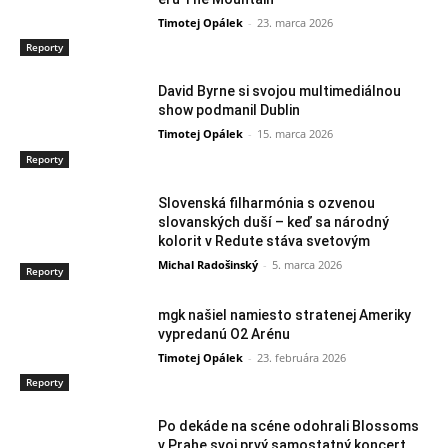
Timotej Opálek
-
23. marca 2026
Reporty
David Byrne si svojou multimediálnou
show podmanil Dublin
Timotej Opálek
-
15. marca 2026
Reporty
Slovenská filharmónia s ozvenou
slovanských duší – keď sa národný
kolorit v Redute stáva svetovým
Michal Radošinský
-
5. marca 2026
Reporty
mgk našiel namiesto stratenej Ameriky
vypredanú O2 Arénu
Timotej Opálek
-
23. februára 2026
Reporty
Po dekáde na scéne odohrali Blossoms
v Prahe svoj prvý samostatný koncert