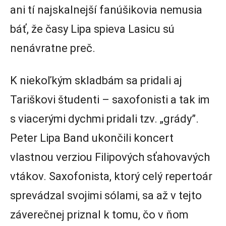
ani tí najskalnejší fanúšikovia nemusia
báť, že časy Lipa spieva Lasicu sú
nenávratne preč.
K niekoľkým skladbám sa pridali aj
Tariškovi študenti – saxofonisti a tak im
s viacerými dychmi pridali tzv. „grády”.
Peter Lipa Band ukončili koncert
vlastnou verziou Filipových sťahovavých
vtákov. Saxofonista, ktorý celý repertoár
sprevádzal svojimi sólami, sa až v tejto
záverečnej priznal k tomu, čo v ňom