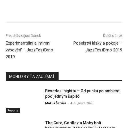
Predchádzajúci článok
Ďalší článok
Experimentální a intimní
Poselství lásky a pokoje –
výpověď – JazzFestBrno
JazzFestBrno 2019
2019
MOHLO BY ŤA ZAUJÍMAŤ
Beseda u bigbítu – Od punku po ambient
pod jedným šapitó
Matúš Šatura
-
4. augusta 2026
Reporty
The Cure, Gorillaz a Moby boli