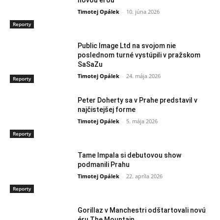
Timotej Opálek
-
10. júna 2026
Reporty
Public Image Ltd na svojom nie
poslednom turné vystúpili v pražskom
SaSaZu
Timotej Opálek
-
24. mája 2026
Reporty
Peter Doherty sa v Prahe predstavil v
najčistejšej forme
Timotej Opálek
-
5. mája 2026
Reporty
Tame Impala si debutovou show
podmanili Prahu
Timotej Opálek
-
22. apríla 2026
Reporty
Gorillaz v Manchestri odštartovali novú
éru The Mountain