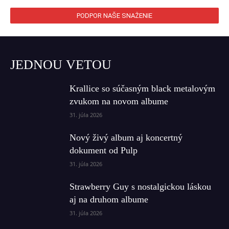
PODPOR NAŠE SNAŽENIE
JEDNOU VETOU
Krallice so súčasným black metalovým
zvukom na novom albume
31. júla 2026
Nový živý album aj koncertný
dokument od Pulp
31. júla 2026
Strawberry Guy s nostalgickou láskou
aj na druhom albume
31. júla 2026