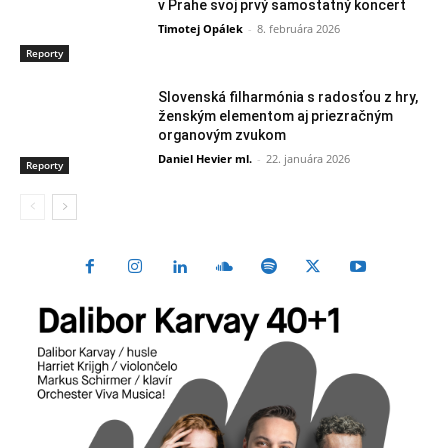
v Prahe svoj prvý samostatný koncert
Timotej Opálek
-
8. februára 2026
Reporty
Slovenská filharmónia s radosťou z hry,
ženským elementom aj priezračným
organovým zvukom
Daniel Hevier ml.
-
22. januára 2026
Reporty