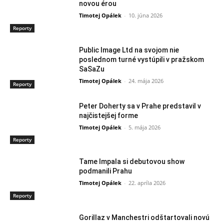
novou érou
Timotej Opálek
-
10. júna 2026
Reporty
Public Image Ltd na svojom nie
poslednom turné vystúpili v pražskom
SaSaZu
Timotej Opálek
-
24. mája 2026
Reporty
Peter Doherty sa v Prahe predstavil v
najčistejšej forme
Timotej Opálek
-
5. mája 2026
Reporty
Tame Impala si debutovou show
podmanili Prahu
Timotej Opálek
-
22. apríla 2026
Reporty
Gorillaz v Manchestri odštartovali novú