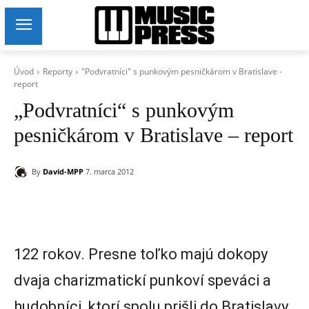
Úvod
Reporty
"Podvratníci" s punkovým pesničkárom v Bratislave -
report
„Podvratníci“ s punkovým
pesničkárom v Bratislave – report
By
David-MPP
7. marca 2012
122 rokov. Presne toľko majú dokopy
dvaja charizmatickí punkoví speváci a
hudobníci, ktorí spolu prišli do Bratislavy.