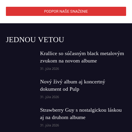
PODPOR NAŠE SNAŽENIE
JEDNOU VETOU
Krallice so súčasným black metalovým
zvukom na novom albume
31. júla 2026
Nový živý album aj koncertný
dokument od Pulp
31. júla 2026
Strawberry Guy s nostalgickou láskou
aj na druhom albume
31. júla 2026