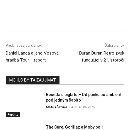
Predchádzajúci článok
Ďalší článok
Daniel Landa a jeho Vozová
Duran Duran Retro zvuk
hradba Tour – report
fungujúci v 21. storočí
MOHLO BY ŤA ZAUJÍMAŤ
Beseda u bigbítu – Od punku po ambient
pod jedným šapitó
Matúš Šatura
-
4. augusta 2026
Reporty
The Cure, Gorillaz a Moby boli