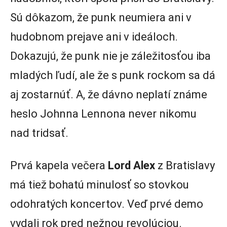
Sú dôkazom, že punk neumiera ani v
hudobnom prejave ani v ideáloch.
Dokazujú, že punk nie je záležitosťou iba
mladých ľudí, ale že s punk rockom sa dá
aj zostarnúť. A, že dávno neplatí známe
heslo Johnna Lennona never nikomu
nad tridsať.
Prvá kapela večera
Lord Alex
z Bratislavy
má tiež bohatú minulosť so stovkou
odohratých koncertov. Veď prvé demo
vydali rok pred nežnou revolúciou.