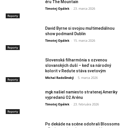
éru The Mountain
Timotej Opálek
-
23. marca 2026
Reporty
David Byrne si svojou multimediálnou
show podmanil Dublin
Timotej Opálek
-
15. marca 2026
Reporty
Slovenská filharmónia s ozvenou
slovanských duší – keď sa národný
kolorit v Redute stáva svetovým
Michal Radošinský
-
5. marca 2026
Reporty
mgk našiel namiesto stratenej Ameriky
vypredanú O2 Arénu
Timotej Opálek
-
23. februára 2026
Reporty
Po dekáde na scéne odohrali Blossoms