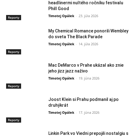
headlinermi nultého ročníku festivalu
Phill Good
Timotej Opálek
-
23. júla 2026
Reporty
My Chemical Romance ponorili Wembley
do sveta The Black Parade
Timotej Opálek
-
14. júla 2026
Reporty
Mac DeMarco v Prahe ukázal ako znie
jeho jizz jazz naživo
Timotej Opálek
-
19. júna 2026
Reporty
Joost Klein si Prahu podmanil aj po
druhýkrát
Timotej Opálek
-
17. júna 2026
Reporty
Linkin Park vo Viedni prepojili nostalgiu s