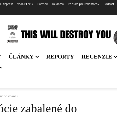
usicpress
VSTUPENKY
Partneri
Reklama
Ponuka pre redaktorov
Podcast
Y
ČLÁNKY
REPORTY
RECENZIE
T
sneho vokálu
cie zabalené do