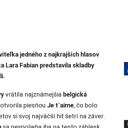
viteľka jedného z najkrajších hlasov
a Lara Fabian predstavila skladby
i.
vy
vrátila najznámejšia
belgická
otvorila piesňou
Je t´aime
, čo bolo
tov si svoj najväčší hit šetrí na záver.
n
sa nespolieha iba na tento záblesk