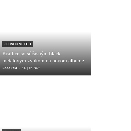
JEDNOU VETOU
Krallice so súčasným black
metalovým zvukom na novom albume
Redakcia
-
31. júla 2026