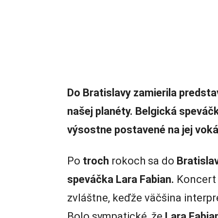
Do Bratislavy zamierila predsta
našej planéty. Belgická speváčk
výsostne postavené na jej vokál
Po
troch
rokoch sa do
Bratisla
speváčka Lara Fabian.
Koncert 
zvláštne, keďže väčšina interpre
Bolo sympatické, že
Lara Fabia