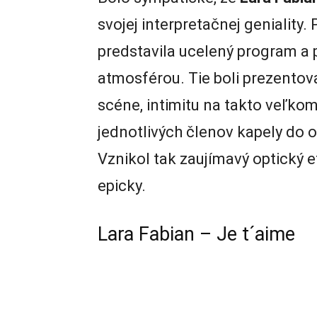
svojej interpretačnej geniality.
predstavila ucelený program a
atmosférou. Tie boli prezentov
scéne, intimitu na takto veľk
jednotlivých členov kapely do 
Vznikol tak zaujímavý optický ef
epicky.
Lara Fabian – Je t´aime