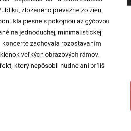
Publiku, zloženého prevažne zo žien,
 ponúkla piesne s pokojnou až gýčovou
ané na jednoduchej, minimalistickej
om koncerte zachovala rozostavaním
okienok veľkých obrazových rámov.
ekt, ktorý nepôsobil nudne ani príliš