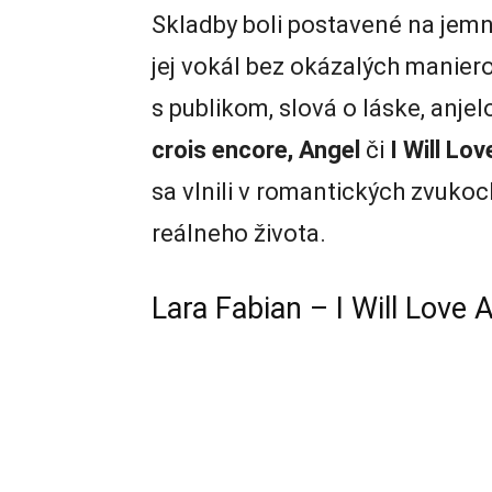
Skladby boli postavené na jem
jej vokál bez okázalých manier
s publikom, slová o láske, anjel
crois encore, Angel
či
I Will Lo
sa vlnili v romantických zvukoc
reálneho života.
Lara Fabian – I Will Love 