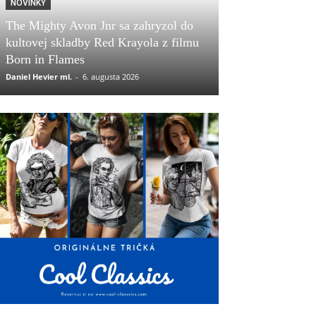
NOVINKY
The Mighty Avon Jnr sa zahryzol do
kultovej skladby Red Krayola z filmu
Born in Flames
Daniel Hevier ml.
-
6. augusta 2026