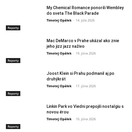
My Chemical Romance ponorili Wembley
do sveta The Black Parade
Timotej Opálek
-
14. júla 2026
Reporty
Mac DeMarco v Prahe ukázal ako znie
jeho jizz jazz naživo
Timotej Opálek
-
19. júna 2026
Reporty
Joost Klein si Prahu podmanil aj po
druhýkrát
Timotej Opálek
-
17. júna 2026
Reporty
Linkin Park vo Viedni prepojili nostalgiu s
novou érou
Timotej Opálek
-
10. júna 2026
Reporty