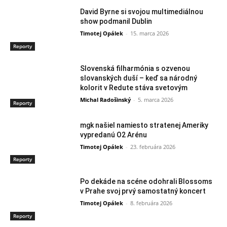
David Byrne si svojou multimediálnou
show podmanil Dublin
Timotej Opálek
-
15. marca 2026
Reporty
Slovenská filharmónia s ozvenou
slovanských duší – keď sa národný
kolorit v Redute stáva svetovým
Michal Radošinský
-
5. marca 2026
Reporty
mgk našiel namiesto stratenej Ameriky
vypredanú O2 Arénu
Timotej Opálek
-
23. februára 2026
Reporty
Po dekáde na scéne odohrali Blossoms
v Prahe svoj prvý samostatný koncert
Timotej Opálek
-
8. februára 2026
Reporty