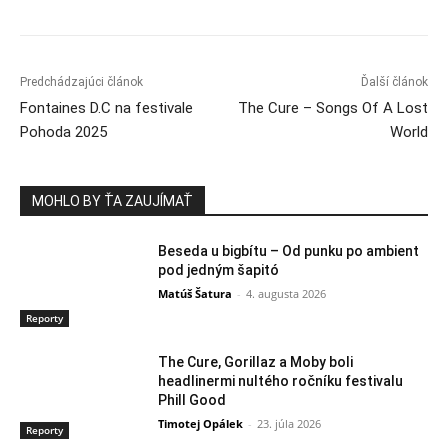
Predchádzajúci článok
Ďalší článok
Fontaines D.C na festivale
The Cure – Songs Of A Lost
Pohoda 2025
World
MOHLO BY ŤA ZAUJÍMAŤ
Beseda u bigbítu – Od punku po ambient
pod jedným šapitó
Matúš Šatura
-
4. augusta 2026
Reporty
The Cure, Gorillaz a Moby boli
headlinermi nultého ročníku festivalu
Phill Good
Timotej Opálek
-
23. júla 2026
Reporty