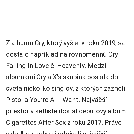
Z albumu Cry, ktorý vyšiel v roku 2019, sa
dostalo napríklad na rovnomennú Cry,
Falling In Love či Heavenly. Medzi
albumami Cry a X’s skupina poslala do
sveta niekoľko singlov, z ktorých zazneli
Pistol a You’re All I Want. Najväčší
priestor v setliste dostal debutový album
Cigarettes After Sex z roku 2017. Práve
skladby z neho si odniesli najväčší