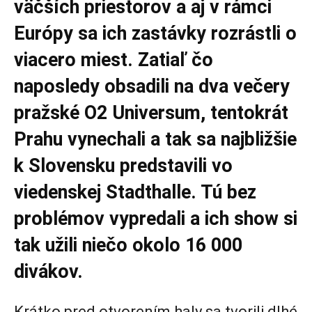
väčších priestorov a aj v rámci
Európy sa ich zastávky rozrástli o
viacero miest. Zatiaľ čo
naposledy obsadili na dva večery
pražské O2 Universum, tentokrát
Prahu vynechali a tak sa najbližšie
k Slovensku predstavili vo
viedenskej Stadthalle. Tú bez
problémov vypredali a ich show si
tak užili niečo okolo 16 000
divákov.
Krátko pred otvorením haly sa tvorili dlhé