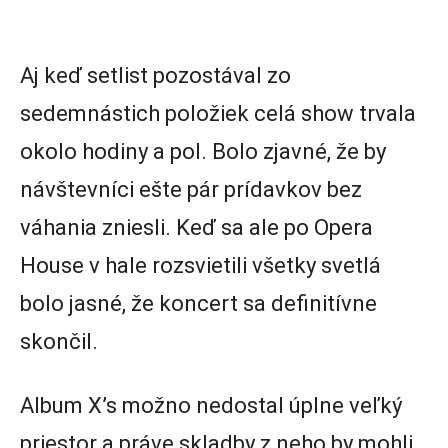
Aj keď setlist pozostával zo
sedemnástich položiek celá show trvala
okolo hodiny a pol. Bolo zjavné, že by
návštevníci ešte pár prídavkov bez
váhania zniesli. Keď sa ale po Opera
House v hale rozsvietili všetky svetlá
bolo jasné, že koncert sa definitívne
skončil.
Album X’s možno nedostal úplne veľký
priestor a práve skladby z neho by mohli