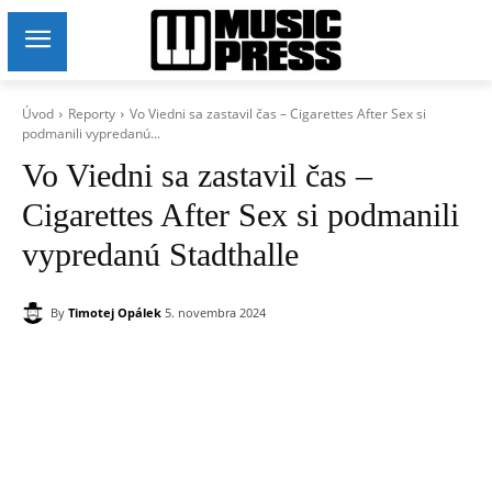
Úvod
Reporty
Vo Viedni sa zastavil čas – Cigarettes After Sex si
podmanili vypredanú...
Vo Viedni sa zastavil čas –
Cigarettes After Sex si podmanili
vypredanú Stadthalle
By
Timotej Opálek
5. novembra 2024