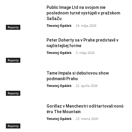
Public Image Ltd na svojom nie
poslednom turné vystúpili v pražskom
SaSaZu
Timotej Opálek
-
24. mája 2026
Reporty
Peter Doherty sa v Prahe predstavil v
najčistejšej forme
Timotej Opálek
-
5. mája 2026
Reporty
Tame Impala si debutovou show
podmanili Prahu
Timotej Opálek
-
22. apríla 2026
Reporty
Gorillaz v Manchestri odštartovali novú
éru The Mountain
Timotej Opálek
-
23. marca 2026
Reporty