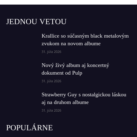
JEDNOU VETOU
Krallice so súčasným black metalovým
zvukom na novom albume
31. júla 2026
Nový živý album aj koncertný
dokument od Pulp
31. júla 2026
Strawberry Guy s nostalgickou láskou
aj na druhom albume
31. júla 2026
POPULÁRNE