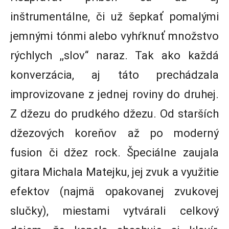
inštrumentálne, či už šepkať pomalými
jemnými tónmi alebo vyhŕknuť množstvo
rýchlych ,,slov“ naraz. Tak ako každá
konverzácia, aj táto prechádzala
improvizovane z jednej roviny do druhej.
Z džezu do prudkého džezu. Od starších
džezových koreňov až po moderný
fusion či džez rock. Špeciálne zaujala
gitara Michala Matejku, jej zvuk a využitie
efektov (najmä opakovanej zvukovej
slučky), miestami vytvárali celkový