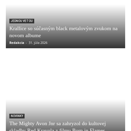
JEDNOU VETOU
Krallice so súčasným black metalovým zvukom na
novom albume
Redakcia
-
31. júla 2026
NOVINKY
The Mighty Avon Jnr sa zahryzol do kultovej
skladby Red Krayola z filmu Born in Flames