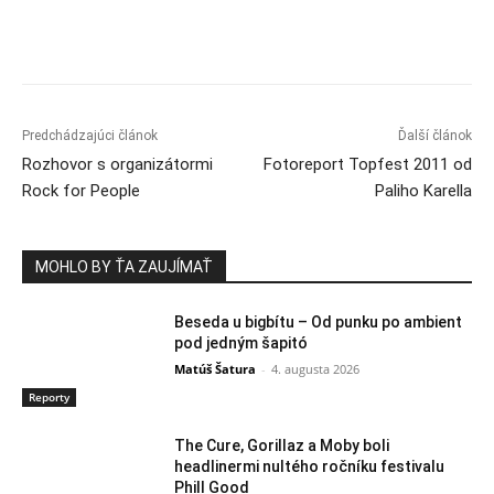
Predchádzajúci článok
Ďalší článok
Rozhovor s organizátormi
Fotoreport Topfest 2011 od
Rock for People
Paliho Karella
MOHLO BY ŤA ZAUJÍMAŤ
Beseda u bigbítu – Od punku po ambient
pod jedným šapitó
Matúš Šatura
-
4. augusta 2026
Reporty
The Cure, Gorillaz a Moby boli
headlinermi nultého ročníku festivalu
Phill Good