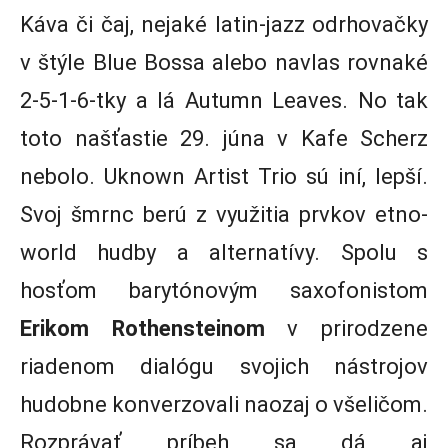
Káva či čaj, nejaké latin-jazz odrhovačky
v štýle Blue Bossa alebo navlas rovnaké
2-5-1-6-tky a lá Autumn Leaves. No tak
toto našťastie 29. júna v Kafe Scherz
nebolo. Uknown Artist Trio sú iní, lepší.
Svoj šmrnc berú z využitia prvkov etno-
world hudby a alternatívy. Spolu s
hosťom barytónovým saxofonistom
Erikom Rothensteinom
v prirodzene
riadenom dialógu svojich nástrojov
hudobne konverzovali naozaj o všeličom.
Rozprávať príbeh sa dá aj