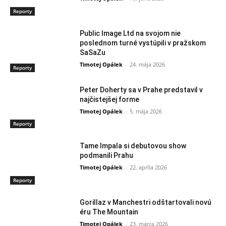
Reporty
Public Image Ltd na svojom nie
poslednom turné vystúpili v pražskom
SaSaZu
Timotej Opálek
-
24. mája 2026
Reporty
Peter Doherty sa v Prahe predstavil v
najčistejšej forme
Timotej Opálek
-
5. mája 2026
Reporty
Tame Impala si debutovou show
podmanili Prahu
Timotej Opálek
-
22. apríla 2026
Reporty
Gorillaz v Manchestri odštartovali novú
éru The Mountain
Timotej Opálek
-
23. marca 2026