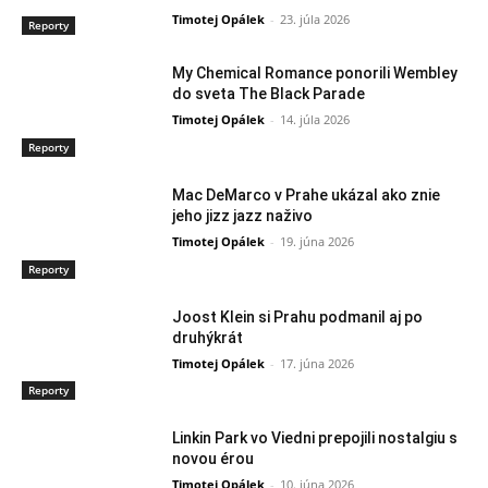
Timotej Opálek
-
23. júla 2026
Reporty
My Chemical Romance ponorili Wembley
do sveta The Black Parade
Timotej Opálek
-
14. júla 2026
Reporty
Mac DeMarco v Prahe ukázal ako znie
jeho jizz jazz naživo
Timotej Opálek
-
19. júna 2026
Reporty
Joost Klein si Prahu podmanil aj po
druhýkrát
Timotej Opálek
-
17. júna 2026
Reporty
Linkin Park vo Viedni prepojili nostalgiu s
novou érou
Timotej Opálek
-
10. júna 2026