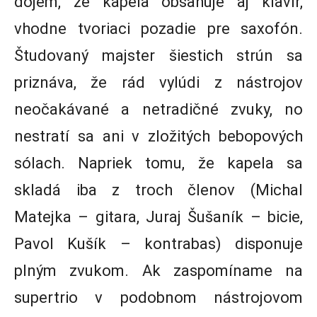
dojem, že kapela obsahuje aj klavír,
vhodne tvoriaci pozadie pre saxofón.
Študovaný majster šiestich strún sa
priznáva, že rád vylúdi z nástrojov
neočakávané a netradičné zvuky, no
nestratí sa ani v zložitých bebopových
sólach. Napriek tomu, že kapela sa
skladá iba z troch členov (Michal
Matejka – gitara, Juraj Šušaník – bicie,
Pavol Kušík – kontrabas) disponuje
plným zvukom. Ak zaspomíname na
supertrio v podobnom nástrojovom