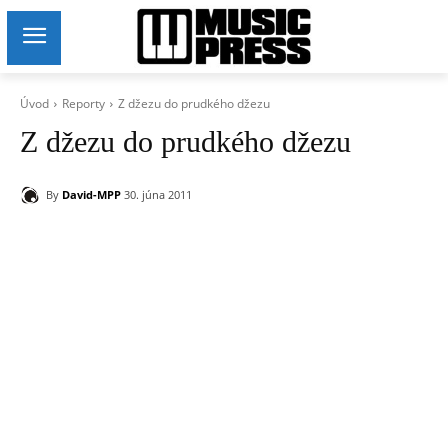
Úvod
Reporty
Z džezu do prudkého džezu
Z džezu do prudkého džezu
By
David-MPP
30. júna 2011