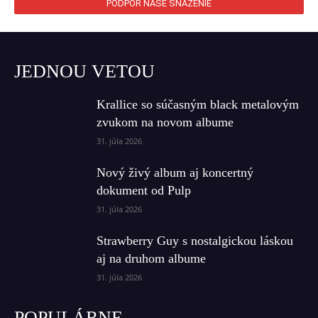
PODPOR NAŠE SNAŽENIE
JEDNOU VETOU
Krallice so súčasným black metalovým
zvukom na novom albume
31. júla 2026
Nový živý album aj koncertný
dokument od Pulp
31. júla 2026
Strawberry Guy s nostalgickou láskou
aj na druhom albume
31. júla 2026
POPULÁRNE