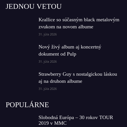
JEDNOU VETOU
Krallice so súčasným black metalovým
zvukom na novom albume
31. júla 2026
Nový živý album aj koncertný
dokument od Pulp
31. júla 2026
Strawberry Guy s nostalgickou láskou
aj na druhom albume
31. júla 2026
POPULÁRNE
Slobodná Európa – 30 rokov TOUR
2019 v MMC