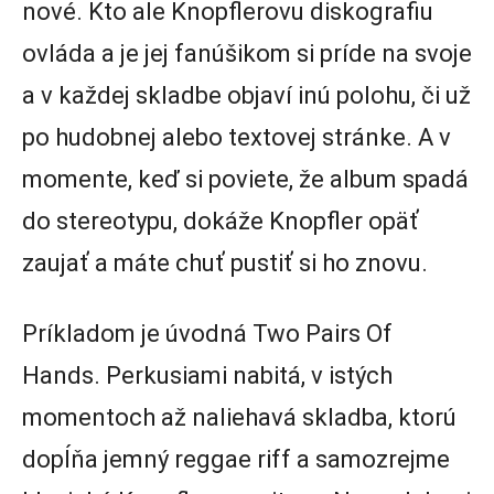
nové. Kto ale Knopflerovu diskografiu
ovláda a je jej fanúšikom si príde na svoje
a v každej skladbe objaví inú polohu, či už
po hudobnej alebo textovej stránke. A v
momente, keď si poviete, že album spadá
do stereotypu, dokáže Knopfler opäť
zaujať a máte chuť pustiť si ho znovu.
Príkladom je úvodná Two Pairs Of
Hands. Perkusiami nabitá, v istých
momentoch až naliehavá skladba, ktorú
dopĺňa jemný reggae riff a samozrejme