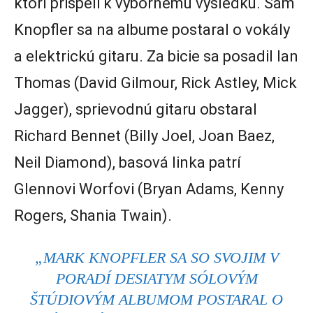
ktorí prispeli k výbornému výsledku. Sám
Knopfler sa na albume postaral o vokály
a elektrickú gitaru. Za bicie sa posadil Ian
Thomas (David Gilmour, Rick Astley, Mick
Jagger), sprievodnú gitaru obstaral
Richard Bennet (Billy Joel, Joan Baez,
Neil Diamond), basová linka patrí
Glennovi Worfovi (Bryan Adams, Kenny
Rogers, Shania Twain).
„MARK KNOPFLER SA SO SVOJIM V
PORADÍ DESIATYM SÓLOVÝM
ŠTÚDIOVÝM ALBUMOM POSTARAL O