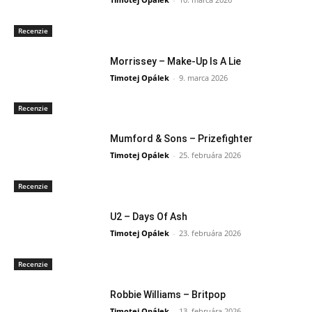
Recenzie
Morrissey – Make-Up Is A Lie
Timotej Opálek
-
9. marca 2026
Recenzie
Mumford & Sons – Prizefighter
Timotej Opálek
-
25. februára 2026
Recenzie
U2 – Days Of Ash
Timotej Opálek
-
23. februára 2026
Recenzie
Robbie Williams – Britpop
Timotej Opálek
-
13. februára 2026