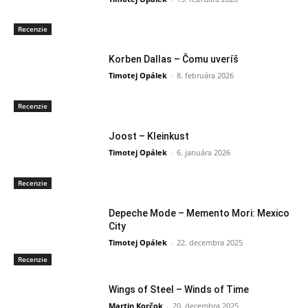
Recenzie
Korben Dallas – Čomu uveríš
Timotej Opálek
-
8. februára 2026
Recenzie
Joost – Kleinkust
Timotej Opálek
-
6. januára 2026
Recenzie
Depeche Mode – Memento Mori: Mexico
City
Timotej Opálek
-
22. decembra 2025
Recenzie
Wings of Steel – Winds of Time
Martin Korčok
-
20. decembra 2025