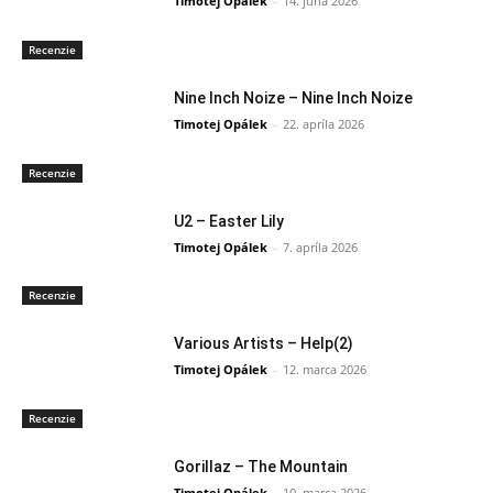
Timotej Opálek
-
14. júna 2026
Recenzie
Nine Inch Noize – Nine Inch Noize
Timotej Opálek
-
22. apríla 2026
Recenzie
U2 – Easter Lily
Timotej Opálek
-
7. apríla 2026
Recenzie
Various Artists – Help(2)
Timotej Opálek
-
12. marca 2026
Recenzie
Gorillaz – The Mountain
Timotej Opálek
-
10. marca 2026