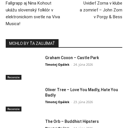
Fallgrapp aj Nina Kohout
Uvidieť Zorna v klube
ukážu slovenský folklór v
a zomrieť – John Zorn
elektronickom svetle na Viva
v Porgy & Bess
Musica!
MOHLO BY ŤA ZAUJÍMAŤ
Graham Coxon – Castle Park
Timotej Opálek
-
24. júna 2026
Recenzie
Oliver Tree – Love You Madly, Hate You
Badly
Timotej Opálek
-
23. júna 2026
Recenzie
The Orb – Buddhist Hipsters