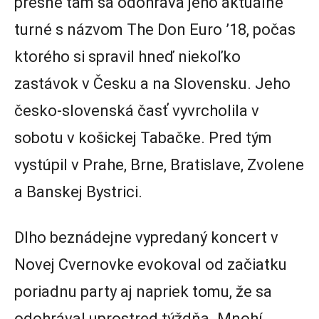
presne tam sa odohráva jeho aktuálne
turné s názvom The Don Euro ’18, počas
ktorého si spravil hneď niekoľko
zastávok v Česku a na Slovensku. Jeho
česko-slovenská časť vyvrcholila v
sobotu v košickej Tabačke. Pred tým
vystúpil v Prahe, Brne, Bratislave, Zvolene
a Banskej Bystrici.
Dlho beznádejne vypredaný koncert v
Novej Cvernovke evokoval od začiatku
poriadnu party aj napriek tomu, že sa
odohrával uprostred týždňa. Mnohí