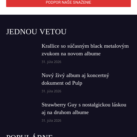
PODPOR NAŠE SNAŽENIE
JEDNOU VETOU
Krallice so súčasným black metalovým
zvukom na novom albume
31. júla 2026
Nový živý album aj koncertný
dokument od Pulp
31. júla 2026
Strawberry Guy s nostalgickou láskou
aj na druhom albume
31. júla 2026