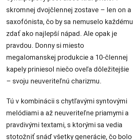
skromnej dvojčlennej zostave – len on a
saxofónista, čo by sa nemuselo každému
zdať ako najlepší nápad. Ale opak je
pravdou. Donny si miesto
megalomanskej produkcie a 10-člennej
kapely priniesol niečo oveľa dôležitejšie
– svoju neuveriteľnú charizmu.
Tú v kombinácii s chytľavými syntovými
melódiami a až neuveriteľne priamymi a
pravdivými textami, s ktorými sa vedia
stotožniť snáď všetky generácie, čo bolo