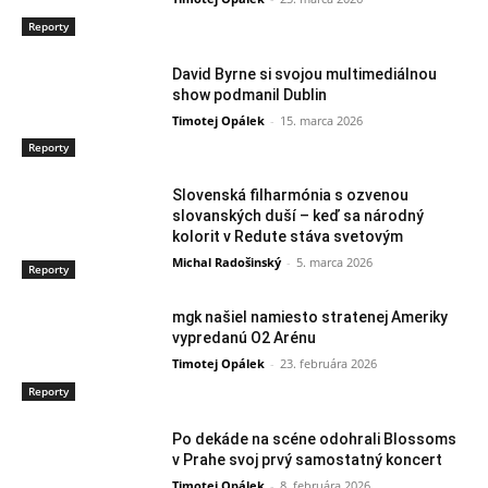
Reporty
David Byrne si svojou multimediálnou
show podmanil Dublin
Timotej Opálek
-
15. marca 2026
Reporty
Slovenská filharmónia s ozvenou
slovanských duší – keď sa národný
kolorit v Redute stáva svetovým
Michal Radošinský
-
5. marca 2026
Reporty
mgk našiel namiesto stratenej Ameriky
vypredanú O2 Arénu
Timotej Opálek
-
23. februára 2026
Reporty
Po dekáde na scéne odohrali Blossoms
v Prahe svoj prvý samostatný koncert
Timotej Opálek
-
8. februára 2026