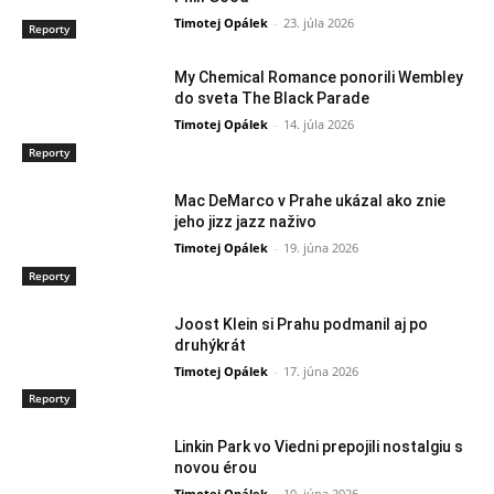
Timotej Opálek
-
23. júla 2026
Reporty
My Chemical Romance ponorili Wembley
do sveta The Black Parade
Timotej Opálek
-
14. júla 2026
Reporty
Mac DeMarco v Prahe ukázal ako znie
jeho jizz jazz naživo
Timotej Opálek
-
19. júna 2026
Reporty
Joost Klein si Prahu podmanil aj po
druhýkrát
Timotej Opálek
-
17. júna 2026
Reporty
Linkin Park vo Viedni prepojili nostalgiu s
novou érou
Timotej Opálek
-
10. júna 2026