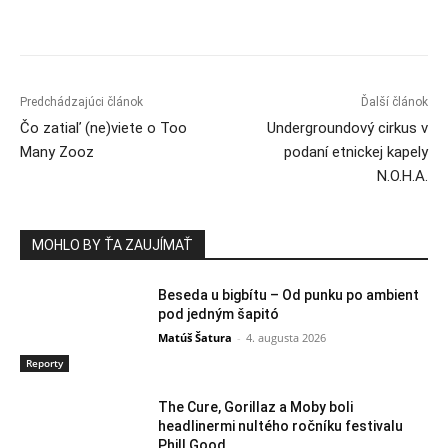
Predchádzajúci článok
Ďalší článok
Čo zatiaľ (ne)viete o Too
Undergroundový cirkus v
Many Zooz
podaní etnickej kapely
N.O.H.A.
MOHLO BY ŤA ZAUJÍMAŤ
Beseda u bigbítu – Od punku po ambient
pod jedným šapitó
Matúš Šatura
-
4. augusta 2026
Reporty
The Cure, Gorillaz a Moby boli
headlinermi nultého ročníku festivalu
Phill Good