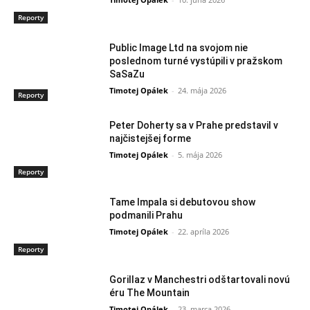
Reporty
Public Image Ltd na svojom nie
poslednom turné vystúpili v pražskom
SaSaZu
Timotej Opálek
-
24. mája 2026
Reporty
Peter Doherty sa v Prahe predstavil v
najčistejšej forme
Timotej Opálek
-
5. mája 2026
Reporty
Tame Impala si debutovou show
podmanili Prahu
Timotej Opálek
-
22. apríla 2026
Reporty
Gorillaz v Manchestri odštartovali novú
éru The Mountain
Timotej Opálek
-
23. marca 2026