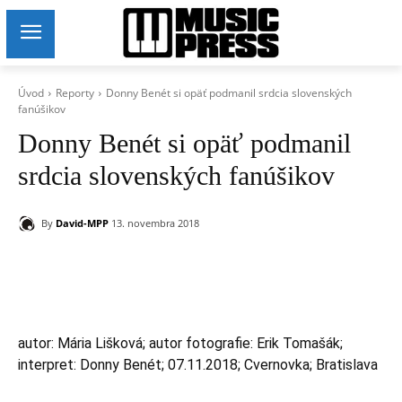
Úvod
Reporty
Donny Benét si opäť podmanil srdcia slovenských
fanúšikov
Donny Benét si opäť podmanil
srdcia slovenských fanúšikov
By
David-MPP
13. novembra 2018
autor: Mária Lišková; autor fotografie: Erik Tomašák;
interpret: Donny Benét; 07.11.2018; Cvernovka; Bratislava