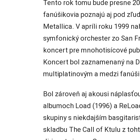
Tento rok tomu bude presne 20 
fanúšikovia poznajú aj pod z
Metallica. V apríli roku 1999 n
symfonický orchester zo San Fr
koncert pre mnohotisícové pub
Koncert bol zaznamenaný na DVD
multiplatinovým a medzi fanúši
Bol zároveň aj akousi náplasťo
albumoch Load (1996) a ReLoad
skupiny s niekdajším basgita
skladbu The Call of Ktulu z to