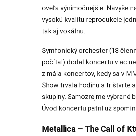
oveľa výnimočnejšie. Navyše n
vysokú kvalitu reprodukcie jedn
tak aj vokálnu.
Symfonický orchester (18 členn
počítal) dodal koncertu viac n
z mála koncertov, kedy sa v MM
Show trvala hodinu a trištvrte 
skupiny. Samozrejme vybrané bol
Úvod koncertu patril už spomína
Metallica – The Call of K