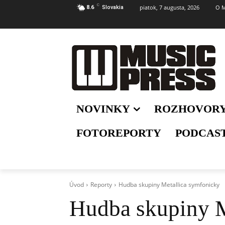
C
piatok, 7 augusta, 2026
O M
8.6
Slovakia
NOVINKY
ROZHOVOR
FOTOREPORTY
PODCAS
Úvod
Reporty
Hudba skupiny Metallica symfonicky
Hudba skupiny M