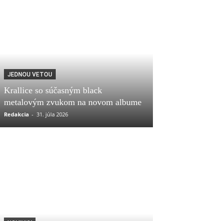
JEDNOU VETOU
Krallice so súčasným black
metalovým zvukom na novom albume
Redakcia
-
31. júla 2026