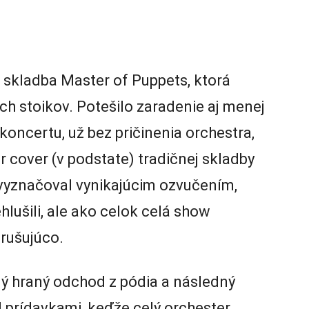
 skladba Master of Puppets, ktorá
h stoikov. Potešilo zaradenie aj menej
koncertu, už bez pričinenia orchestra,
r cover (v podstate) tradičnej skladby
 vyznačoval vynikajúcim ozvučením,
hlušili, ale ako celok celá show
rušujúco.
ný hraný odchod z pódia a následný
d prídavkami, keďže celý orchester