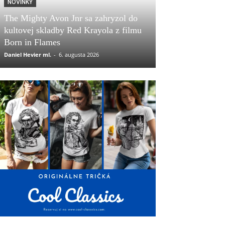
NOVINKY
The Mighty Avon Jnr sa zahryzol do
kultovej skladby Red Krayola z filmu
Born in Flames
Daniel Hevier ml.
-
6. augusta 2026