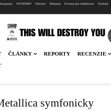
usicpress
VSTUPENKY
Partneri
Reklama
Ponuka pre redaktorov
Podcast
Y
ČLÁNKY
REPORTY
RECENZIE
T
etallica symfonicky