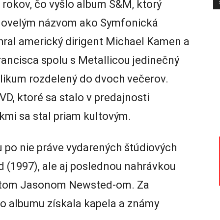
rokov, čo vyšlo album S&M, ktorý
ľudovelým názvom ako Symfonická
ahral americký dirigent Michael Kamen a
ancisca spolu s Metallicou jedinečný
likum rozdelený do dvoch večerov.
, ktoré sa stalo v predajnosti
kmi sa stal priam kultovým.
u po nie práve vydarených štúdiových
 (1997), ale aj poslednou nahrávkou
ristom Jasonom Newsted-om. Za
hto albumu získala kapela a známy