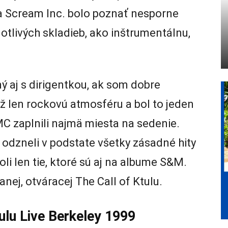
a Scream Inc. bolo poznať nesporne
otlivých skladieb, ako inštrumentálnu,
ý aj s dirigentkou, ak som dobre
ež len rockovú atmosféru a bol to jeden
C zaplnili najmä miesta na sedenie.
a odzneli v podstate všetky zásadné hity
i len tie, ktoré sú aj na albume S&M.
nej, otváracej The Call of Ktulu.
tulu Live Berkeley 1999