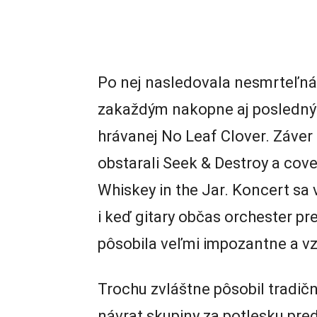
Po nej nasledovala nesmrteľná
zakaždým nakopne aj poslednýc
hrávanej No Leaf Clover. Záver 
obstarali Seek & Destroy a cove
Whiskey in the Jar. Koncert sa
i keď gitary občas orchester pre
pôsobila veľmi impozantne a vz
Trochu zvláštne pôsobil tradič
návrat skupiny za potlesku pre