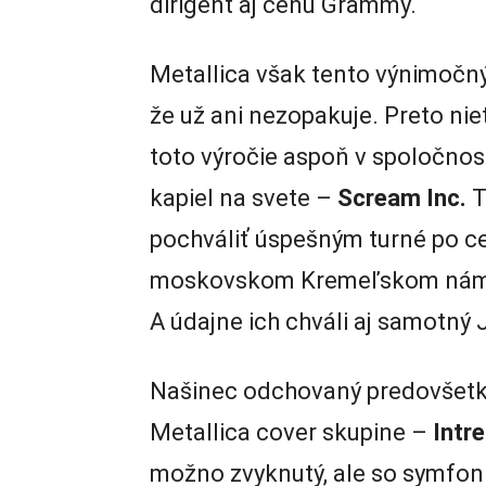
dirigent aj cenu Grammy.
Metallica však tento výnimočný
že už ani nezopakuje. Preto niet
toto výročie aspoň v spoločnosti
kapiel na svete –
Scream Inc.
T
pochváliť úspešným turné po ce
moskovskom Kremeľskom námes
A údajne ich chváli aj samotný 
Našinec odchovaný predovšetk
Metallica cover skupine –
Intre
možno zvyknutý, ale so symfon