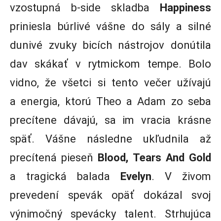
vzostupná b-side skladba
Happiness
priniesla búrlivé vášne do sály a silné
dunivé zvuky bicích nástrojov donútila
dav skákať v rytmickom tempe. Bolo
vidno, že všetci si tento večer užívajú
a energia, ktorú Theo a Adam zo seba
precítene dávajú, sa im vracia krásne
späť. Vášne následne ukľudnila až
precítená pieseň
Blood, Tears And Gold
a tragická balada
Evelyn
. V živom
prevedení spevák opäť dokázal svoj
výnimočný spevácky talent. Strhujúca