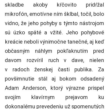
skladbe akoby kŕčovito pridŕžal
mikrofón, emotívne ním šklbal, točil, bolo
vidno, že jeho pohyby s týmto nástrojom
sú úzko späté a vžité. Jeho pohybové
kreácie neboli výnimočne tanečné, aj keď
občasným náhlym pokľaknutím pred
davom rozvíril ruch v dave, nielen
v radoch ženskej časti publika. Za
povšimnutie stál aj bokom odsadený
Adam Anderson, ktorý výrazne prispel
svojím klavírnym prejavom ku
dokonalému prevedeniu už spomenutých