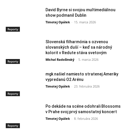
David Byrne si svojou multimediálnou
show podmanil Dublin
Timotej Opálek
-
15. marca 2026
Reporty
Slovenská filharmónia s ozvenou
slovanských duší – keď sa národný
kolorit v Redute stáva svetovým
Michal Radošinský
-
5. marca 2026
Reporty
mgk našiel namiesto stratenej Ameriky
vypredanú O2 Arénu
Timotej Opálek
-
23. februára 2026
Reporty
Po dekáde na scéne odohrali Blossoms
v Prahe svoj prvý samostatný koncert
Timotej Opálek
-
8. februára 2026
Reporty