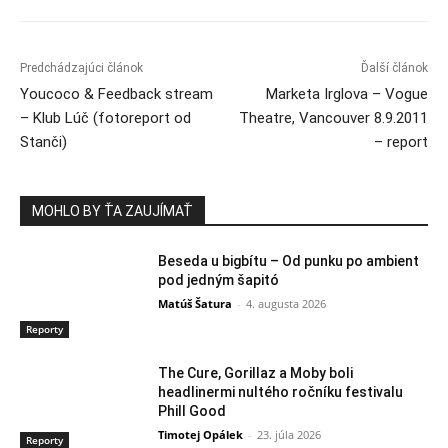
Predchádzajúci článok
Ďalší článok
Youcoco & Feedback stream
Marketa Irglova – Vogue
– Klub Lúč (fotoreport od
Theatre, Vancouver 8.9.2011
Stanči)
– report
MOHLO BY ŤA ZAUJÍMAŤ
Beseda u bigbítu – Od punku po ambient
pod jedným šapitó
Matúš Šatura
-
4. augusta 2026
Reporty
The Cure, Gorillaz a Moby boli
headlinermi nultého ročníku festivalu
Phill Good
Timotej Opálek
-
23. júla 2026
Reporty