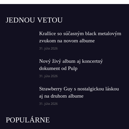
JEDNOU VETOU
Krallice so súčasným black metalovým
zvukom na novom albume
31. júla 2026
Nový živý album aj koncertný
dokument od Pulp
31. júla 2026
Strawberry Guy s nostalgickou láskou
aj na druhom albume
31. júla 2026
POPULÁRNE