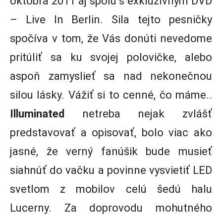
októbra 2011 aj spolu s exkluzívnym DVD
– Live In Berlin. Sila tejto pesničky
spočíva v tom, že Vás donúti nevedome
pritúliť sa ku svojej polovičke, alebo
aspoň zamyslieť sa nad nekonečnou
silou lásky. Vážiť si to cenné, čo máme..
Illuminated
netreba nejak zvlášť
predstavovať a opisovať, bolo viac ako
jasné, že verný fanúšik bude musieť
siahnúť do vačku a povinne vysvietiť LED
svetlom z mobilov celú šedú halu
Lucerny. Za doprovodu mohutného