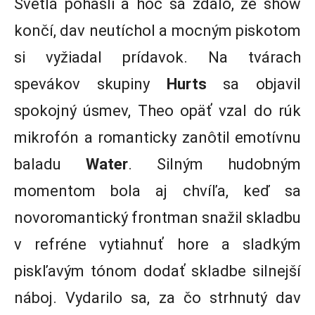
Svetlá pohasli a hoc sa zdalo, že show
končí, dav neutíchol a mocným piskotom
si vyžiadal prídavok. Na tvárach
spevákov skupiny
Hurts
sa objavil
spokojný úsmev, Theo opäť vzal do rúk
mikrofón a romanticky zanôtil emotívnu
baladu
Water
. Silným hudobným
momentom bola aj chvíľa, keď sa
novoromantický frontman snažil skladbu
v refréne vytiahnuť hore a sladkým
piskľavým tónom dodať skladbe silnejší
náboj. Vydarilo sa, za čo strhnutý dav