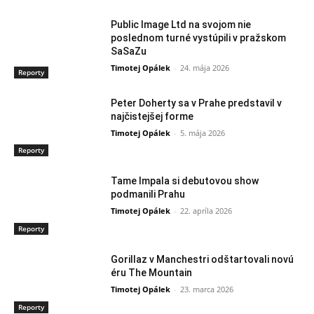
Public Image Ltd na svojom nie
poslednom turné vystúpili v pražskom
SaSaZu
Timotej Opálek
-
24. mája 2026
Reporty
Peter Doherty sa v Prahe predstavil v
najčistejšej forme
Timotej Opálek
-
5. mája 2026
Reporty
Tame Impala si debutovou show
podmanili Prahu
Timotej Opálek
-
22. apríla 2026
Reporty
Gorillaz v Manchestri odštartovali novú
éru The Mountain
Timotej Opálek
-
23. marca 2026
Reporty