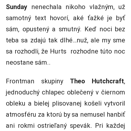
Sunday
nenechala nikoho vlažným, už
samotný text hovorí, aké ťažké je byť
sám, opustený a smutný. Keď noci bez
teba sa zdajú tak dlhé…nuž, ale my sme
sa rozhodli, že Hurts rozhodne túto noc
neostane sám..
Frontman skupiny
Theo Hutchcraft
,
jednoduchý chlapec oblečený v čiernom
obleku a bielej plisovanej košeli vytvoril
atmosféru za ktorú by sa nemusel hanbiť
ani rokmi ostrieľaný spevák. Pri každej