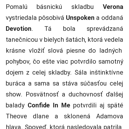
Pomalú básnickú skladbu
Verona
vystriedala pôsobivá
Unspoken
a oddaná
Devotion
. Tá bola sprevádzaná
tanečnicou v bielych šatách, ktorá vedela
krásne vložiť slová piesne do ladných
pohybov, čo ešte viac potvrdilo samotný
dojem z celej skladby. Sála inštinktívne
buráca a sama sa stáva súčasťou celej
show. Posvätnosť a duchovnosť ďalšej
balady
Confide In Me
potvrdili aj späté
Theove dlane a sklonená Adamova
hlava. Spoveď, ktorá nasledovala patrila