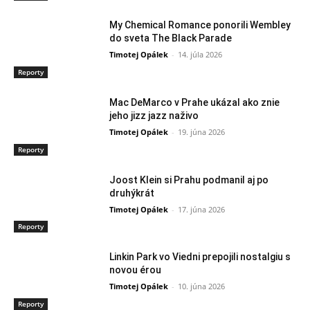
My Chemical Romance ponorili Wembley
do sveta The Black Parade
Timotej Opálek
-
14. júla 2026
Reporty
Mac DeMarco v Prahe ukázal ako znie
jeho jizz jazz naživo
Timotej Opálek
-
19. júna 2026
Reporty
Joost Klein si Prahu podmanil aj po
druhýkrát
Timotej Opálek
-
17. júna 2026
Reporty
Linkin Park vo Viedni prepojili nostalgiu s
novou érou
Timotej Opálek
-
10. júna 2026
Reporty