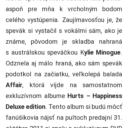
aspoň pre mňa k vrcholným bodom
celého vystúpenia. Zaujímavosťou je, že
spevák si vystačil s vokálmi sám, ako je
známe, pôvodom je skladba nahraná
s austrálskou speváčkou K
ylie Minogue
.
Odznela aj málo hraná, ako sám spevák
podotkol na začiatku, veľkolepá balada
Affair
, ktorá víjde na samostatnom
exkluzívnom albume
Hurts – Happiness
Deluxe edition
. Tento album si budú môcť
fanúšikovia nájsť na pultoch predajní 31.