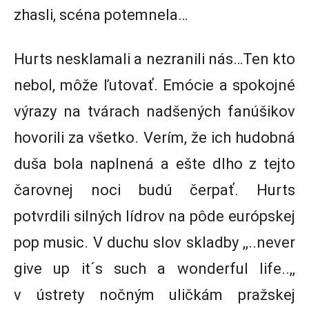
zhasli, scéna potemnela…
Hurts nesklamali a nezranili nás…Ten kto
nebol, môže ľutovať. Emócie a spokojné
výrazy na tvárach nadšených fanúšikov
hovorili za všetko. Verím, že ich hudobná
duša bola naplnená a ešte dlho z tejto
čarovnej noci budú čerpať. Hurts
potvrdili silných lídrov na pôde európskej
pop music. V duchu slov skladby ,,..never
give up it´s such a wonderful life..,,
v ústrety nočným uličkám pražskej