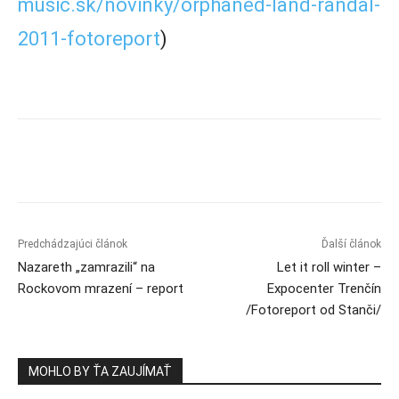
music.sk/novinky/orphaned-land-randal-
2011-fotoreport
)
Predchádzajúci článok
Ďalší článok
Nazareth „zamrazili“ na
Let it roll winter –
Rockovom mrazení – report
Expocenter Trenčín
/Fotoreport od Stanči/
MOHLO BY ŤA ZAUJÍMAŤ