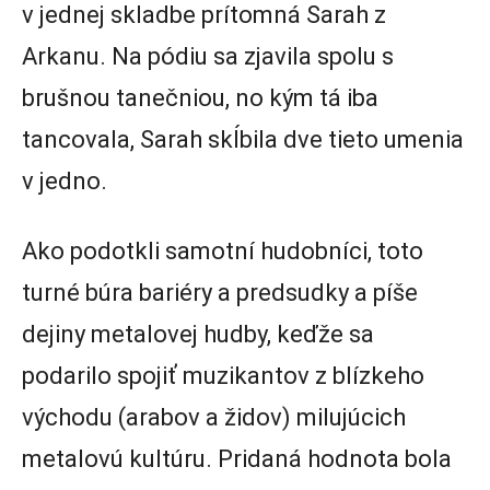
v jednej skladbe prítomná Sarah z
Arkanu. Na pódiu sa zjavila spolu s
brušnou tanečniou, no kým tá iba
tancovala, Sarah skĺbila dve tieto umenia
v jedno.
Ako podotkli samotní hudobníci, toto
turné búra bariéry a predsudky a píše
dejiny metalovej hudby, keďže sa
podarilo spojiť muzikantov z blízkeho
východu (arabov a židov) milujúcich
metalovú kultúru. Pridaná hodnota bola