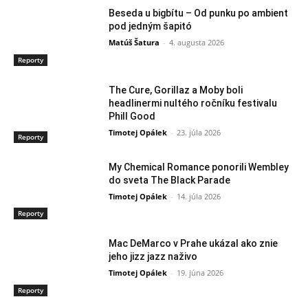
Beseda u bigbítu – Od punku po ambient
pod jedným šapitó
Matúš Šatura
-
4. augusta 2026
Reporty
The Cure, Gorillaz a Moby boli
headlinermi nultého ročníku festivalu
Phill Good
Timotej Opálek
-
23. júla 2026
Reporty
My Chemical Romance ponorili Wembley
do sveta The Black Parade
Timotej Opálek
-
14. júla 2026
Reporty
Mac DeMarco v Prahe ukázal ako znie
jeho jizz jazz naživo
Timotej Opálek
-
19. júna 2026
Reporty