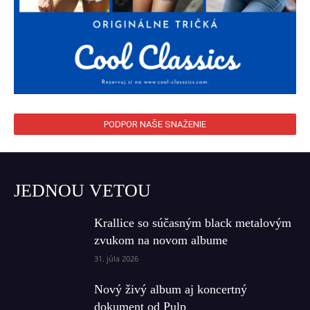
PODPOR NAŠE SNAŽENIE
JEDNOU VETOU
Krallice so súčasným black metalovým
zvukom na novom albume
31. júla 2026
Nový živý album aj koncertný
dokument od Pulp