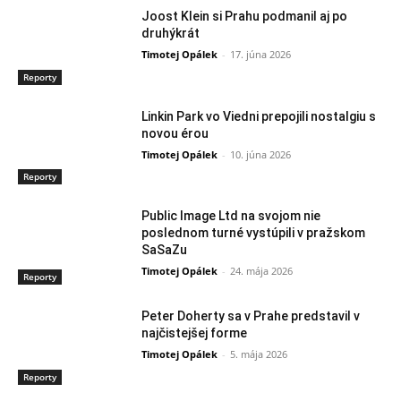
Joost Klein si Prahu podmanil aj po
druhýkrát
Timotej Opálek
-
17. júna 2026
Reporty
Linkin Park vo Viedni prepojili nostalgiu s
novou érou
Timotej Opálek
-
10. júna 2026
Reporty
Public Image Ltd na svojom nie
poslednom turné vystúpili v pražskom
SaSaZu
Timotej Opálek
-
24. mája 2026
Reporty
Peter Doherty sa v Prahe predstavil v
najčistejšej forme
Timotej Opálek
-
5. mája 2026
Reporty