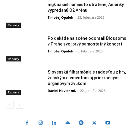
mgk našiel namiesto stratenej Ameriky
vypredanú O2 Arénu
Timotej Opálek
-
23. februára 2026
Reporty
Po dekáde na scéne odohrali Blossoms
v Prahe svoj prvý samostatný koncert
Timotej Opálek
-
8. februára 2026
Reporty
Slovenská filharmónia s radosťou z hry,
ženským elementom aj priezračným
organovým zvukom
Daniel Hevier ml.
-
22. januára 2026
Reporty