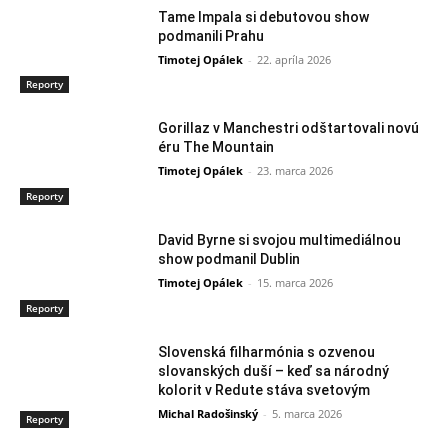
Tame Impala si debutovou show
podmanili Prahu
Timotej Opálek
-
22. apríla 2026
Reporty
Gorillaz v Manchestri odštartovali novú
éru The Mountain
Timotej Opálek
-
23. marca 2026
Reporty
David Byrne si svojou multimediálnou
show podmanil Dublin
Timotej Opálek
-
15. marca 2026
Reporty
Slovenská filharmónia s ozvenou
slovanských duší – keď sa národný
kolorit v Redute stáva svetovým
Michal Radošinský
-
5. marca 2026
Reporty