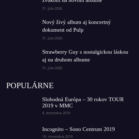
31. júla 2026
Nový živý album aj koncertný
dokument od Pulp
31. júla 2026
Strawberry Guy s nostalgickou láskou
aj na druhom albume
31. júla 2026
POPULÁRNE
Slobodná Európa – 30 rokov TOUR
2019 v MMC
8. decembra 2019
Incognito – Sono Centrum 2019
19. novembra 2019