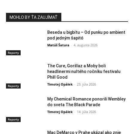
MOHLO BY ŤA ZAUJÍMAŤ
Beseda u bigbítu – Od punku po ambient
pod jedným šapitó
Matúš Šatura
-
4. augusta 2026
Reporty
The Cure, Gorillaz a Moby boli
headlinermi nultého ročníku festivalu
Phill Good
Timotej Opálek
-
23. júla 2026
Reporty
My Chemical Romance ponorili Wembley
do sveta The Black Parade
Timotej Opálek
-
14. júla 2026
Reporty
Mac DeMarco v Prahe ukázal ako znie