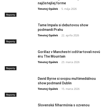
najčistejšej forme
Timotej Opálek
-
5. mája 2026
Reporty
Tame Impala si debutovou show
podmanili Prahu
Timotej Opálek
-
22. apríla 2026
Reporty
Gorillaz v Manchestri odštartovali novú
éru The Mountain
Timotej Opálek
-
23. marca 2026
Reporty
David Byrne si svojou multimediálnou
show podmanil Dublin
Timotej Opálek
-
15. marca 2026
Reporty
Slovenská filharmónia s ozvenou