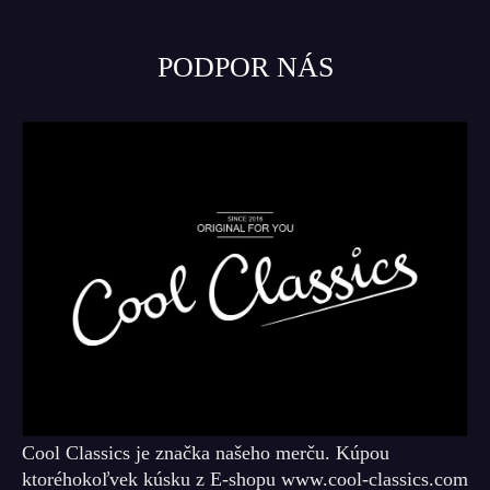
PODPOR NÁS
Cool Classics je značka našeho merču. Kúpou
ktoréhokoľvek kúsku z E-shopu www.cool-classics.com