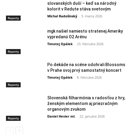
slovanských duší – keď sa národný
kolorit v Redute stáva svetovým
Michal Radošinský
-
5. marca 2026
Reporty
mgk našiel namiesto stratenej Ameriky
vypredanú O2 Arénu
Timotej Opálek
-
23. februára 2026
Reporty
Po dekáde na scéne odohrali Blossoms
v Prahe svoj prvý samostatný koncert
Timotej Opálek
-
8. februára 2026
Reporty
Slovenská filharmónia s radosťou z hry,
ženským elementom aj priezračným
organovým zvukom
Daniel Hevier ml.
-
22. januára 2026
Reporty