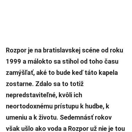
Rozpor
je
na
bratislavskej
scéne
od
roku
1999
a
málokto
sa
stihol
od
toho
času
zamýšľať,
aké
to
bude
keď
táto
kapela
zostarne.
Zdalo
sa
to
totiž
nepredstaviteľné,
kvôli
ich
neortodoxnému
prístupu
k
hudbe,
k
umeniu
a
k
životu.
Sedemnásť
rokov
však
ušlo
ako
voda
a
Rozpor
už
nie
je
tou