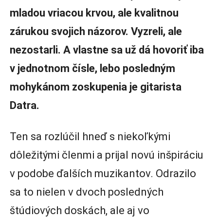
mladou
vriacou
krvou,
ale
kvalitnou
zárukou
svojich
názorov.
Vyzreli,
ale
nezostarli.
A
vlastne
sa
už
dá
hovoriť
iba
v
jednotnom
čísle,
lebo
posledným
mohykánom
zoskupenia
je
gitarista
Datra.
Ten sa rozlúčil hneď s niekoľkými
dôležitými členmi a prijal novú inšpiráciu
v podobe ďalších muzikantov.
Odrazilo
sa to nielen v dvoch posledných
štúdiových doskách, ale aj vo