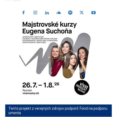
Tento projekt z verejných zdrojov podporil: Fond na podporu
umenia