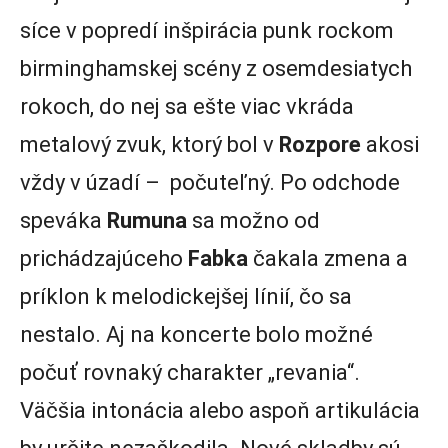
síce v popredí inšpirácia punk rockom
birminghamskej scény z osemdesiatych
rokoch, do nej sa ešte viac vkráda
metalový zvuk, ktorý bol v
Rozpore
akosi
vždy v úzadí – počuteľný. Po odchode
speváka
Rumuna
sa možno od
prichádzajúceho
Fabka
čakala zmena a
príklon k melodickejšej línií, čo sa
nestalo. Aj na koncerte bolo možné
počuť rovnaký charakter „revania“.
Väčšia intonácia alebo aspoň artikulácia