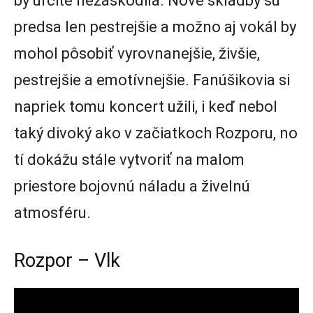
by určite nezaškodila. Nové skladby sú
predsa len pestrejšie a možno aj vokál by
mohol pôsobiť vyrovnanejšie, živšie,
pestrejšie a emotívnejšie. Fanúšikovia si
napriek tomu koncert užili, i keď nebol
taký divoký ako v začiatkoch Rozporu, no
tí dokážu stále vytvoriť na malom
priestore bojovnú náladu a živelnú
atmosféru.
Rozpor – Vlk