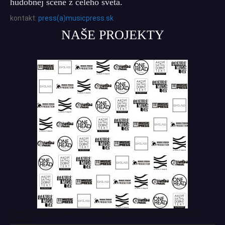
hudobnej scéne z celého sveta.
kontakt:
press(a)musicpress.sk
NAŠE PROJEKTY
Tento projekt z verejných zdrojov podporil: Fond na podporu
umenia