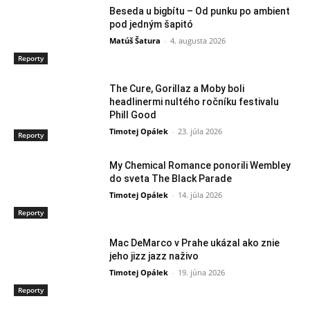
Beseda u bigbítu – Od punku po ambient
pod jedným šapitó
Matúš Šatura
-
4. augusta 2026
Reporty
The Cure, Gorillaz a Moby boli
headlinermi nultého ročníku festivalu
Phill Good
Timotej Opálek
-
23. júla 2026
Reporty
My Chemical Romance ponorili Wembley
do sveta The Black Parade
Timotej Opálek
-
14. júla 2026
Reporty
Mac DeMarco v Prahe ukázal ako znie
jeho jizz jazz naživo
Timotej Opálek
-
19. júna 2026
Reporty