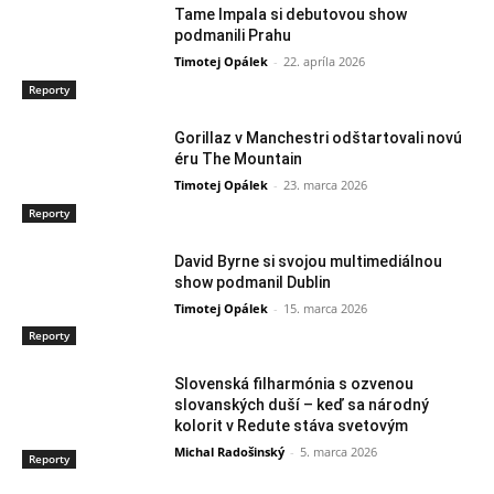
Tame Impala si debutovou show
podmanili Prahu
Timotej Opálek
-
22. apríla 2026
Reporty
Gorillaz v Manchestri odštartovali novú
éru The Mountain
Timotej Opálek
-
23. marca 2026
Reporty
David Byrne si svojou multimediálnou
show podmanil Dublin
Timotej Opálek
-
15. marca 2026
Reporty
Slovenská filharmónia s ozvenou
slovanských duší – keď sa národný
kolorit v Redute stáva svetovým
Michal Radošinský
-
5. marca 2026
Reporty