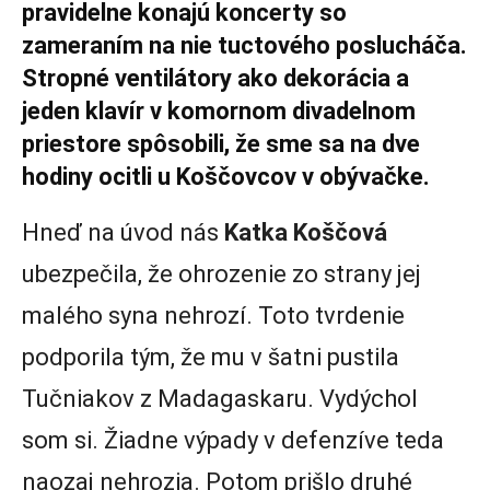
pravidelne konajú koncerty so
zameraním na nie tuctového poslucháča.
Stropné ventilátory ako dekorácia a
jeden klavír v komornom divadelnom
priestore spôsobili, že sme sa na dve
hodiny ocitli u Koščovcov v obývačke.
Hneď na úvod nás
Katka Koščová
ubezpečila, že ohrozenie zo strany jej
malého syna nehrozí. Toto tvrdenie
podporila tým, že mu v šatni pustila
Tučniakov z Madagaskaru. Vydýchol
som si. Žiadne výpady v defenzíve teda
naozaj nehrozia. Potom prišlo druhé