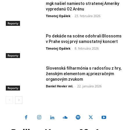
mgk našiel namiesto stratenej Ameriky
vypredanú O2 Arénu
Timotej Opálek
-
23. februára 2026
Reporty
Po dekáde na scéne odohrali Blossoms
v Prahe svoj prvý samostatný koncert
Timotej Opálek
-
8. februára 2026
Reporty
Slovenská filharmónia s radosťou z hry,
ženským elementom aj priezračným
organovým zvukom
Daniel Hevier ml.
-
22. januára 2026
Reporty