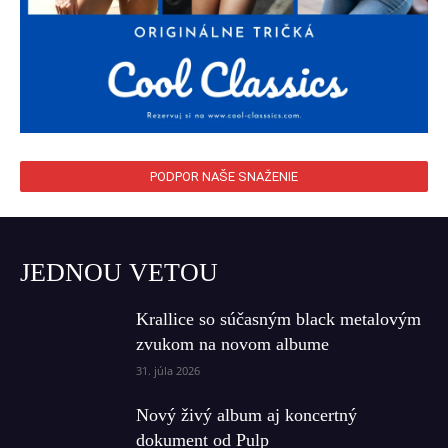
PODPOR NAŠE SNAŽENIE
JEDNOU VETOU
Krallice so súčasným black metalovým
zvukom na novom albume
31. júla 2026
Nový živý album aj koncertný
dokument od Pulp