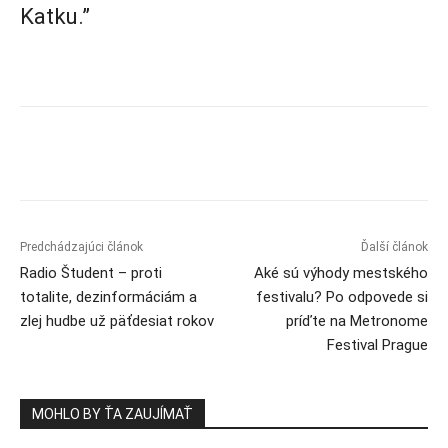
Katku.”
Predchádzajúci článok
Ďalší článok
Radio Študent – proti
Aké sú výhody mestského
totalite, dezinformáciám a
festivalu? Po odpovede si
zlej hudbe už päťdesiat rokov
príďte na Metronome
Festival Prague
MOHLO BY ŤA ZAUJÍMAŤ