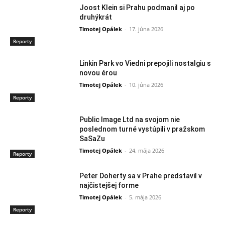
Joost Klein si Prahu podmanil aj po
druhýkrát
Timotej Opálek
-
17. júna 2026
Reporty
Linkin Park vo Viedni prepojili nostalgiu s
novou érou
Timotej Opálek
-
10. júna 2026
Reporty
Public Image Ltd na svojom nie
poslednom turné vystúpili v pražskom
SaSaZu
Timotej Opálek
-
24. mája 2026
Reporty
Peter Doherty sa v Prahe predstavil v
najčistejšej forme
Timotej Opálek
-
5. mája 2026
Reporty