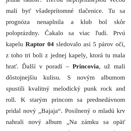
mali byť všadeprítomné tlačenice. Tu sa
prognóza nenaplnila a klub bol skôr
poloprázdny. Čakalo sa viac ľudí. Prvú
kapelu
Raptor 04
sledovalo asi 5 párov očí,
z toho tri boli z jednej kapely, ktorá tu mala
hrať. Ďalší v poradí –
Princovia
, už mali
dôstojnejšiu kulisu. S novým albumom
spustili kvalitný melodický punk rock and
roll. K starým princom sa prednedávnom
pridal nový „Bajaja“. Posilnený o mladú krv
nahrali nový album „Na zámku sa opäť