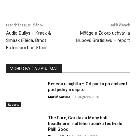
Predchádzajúci článok
Ďalší článok
Audio Bullys + Kraak &
Mňága a Žďorp uchvátila
Smaak (Fléda, Brno)
klubovú Bratislavu – report
Fotoreport od Stanči
MOHLO BY ŤA ZAUJÍMAŤ
Beseda u bigbítu – Od punku po ambient
pod jedným šapitó
Matúš Šatura
-
4. augusta 2026
Reporty
The Cure, Gorillaz a Moby boli
headlinermi nultého ročníku festivalu
Phill Good