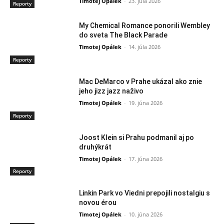
Timotej Opálek
-
23. júla 2026
Reporty
My Chemical Romance ponorili Wembley
do sveta The Black Parade
Timotej Opálek
-
14. júla 2026
Reporty
Mac DeMarco v Prahe ukázal ako znie
jeho jizz jazz naživo
Timotej Opálek
-
19. júna 2026
Reporty
Joost Klein si Prahu podmanil aj po
druhýkrát
Timotej Opálek
-
17. júna 2026
Reporty
Linkin Park vo Viedni prepojili nostalgiu s
novou érou
Timotej Opálek
-
10. júna 2026