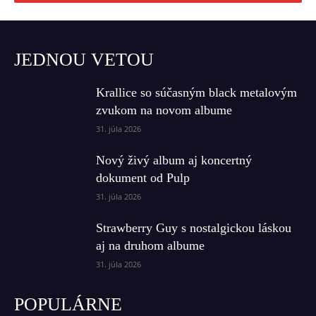
JEDNOU VETOU
Krallice so súčasným black metalovým
zvukom na novom albume
31. júla 2026
Nový živý album aj koncertný
dokument od Pulp
31. júla 2026
Strawberry Guy s nostalgickou láskou
aj na druhom albume
31. júla 2026
POPULÁRNE