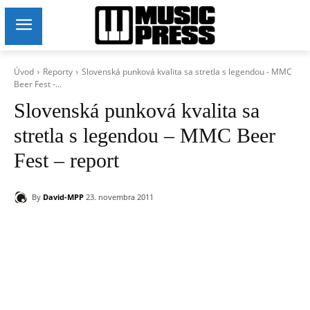
Úvod
Reporty
Slovenská punková kvalita sa stretla s legendou - MMC
Beer Fest -...
Slovenská punková kvalita sa
stretla s legendou – MMC Beer
Fest – report
By
David-MPP
23. novembra 2011