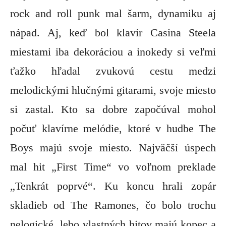
rock and roll punk mal šarm, dynamiku aj
nápad. Aj, keď bol klavír Casina Steela
miestami iba dekoráciou a inokedy si veľmi
ťažko hľadal zvukovú cestu medzi
melodickými hlučnými gitarami, svoje miesto
si zastal. Kto sa dobre započúval mohol
počuť klavírne melódie, ktoré v hudbe The
Boys majú svoje miesto. Najväčší úspech
mal hit „First Time“ vo voľnom preklade
„Tenkrát poprvé“. Ku koncu hrali zopár
skladieb od The Ramones, čo bolo trochu
nelogické, lebo vlastných hitov majú kopec a