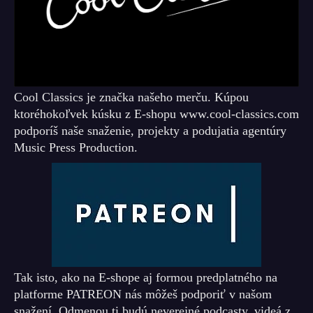
Cool Classics je značka našeho merču. Kúpou
ktoréhokoľvek kúsku z E-shopu www.cool-classics.com
podporíš naše snaženie, projekty a podujatia agentúry
Music Press Production.
Tak isto, ako na E-shope aj formou predplatného na
platforme PATREON nás môžeš podporiť v našom
snažení. Odmenou ti budú neverejné podcasty, videá z