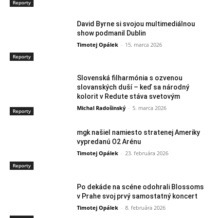
Reporty
David Byrne si svojou multimediálnou
show podmanil Dublin
Timotej Opálek
-
15. marca 2026
Reporty
Slovenská filharmónia s ozvenou
slovanských duší – keď sa národný
kolorit v Redute stáva svetovým
Michal Radošinský
-
5. marca 2026
Reporty
mgk našiel namiesto stratenej Ameriky
vypredanú O2 Arénu
Timotej Opálek
-
23. februára 2026
Reporty
Po dekáde na scéne odohrali Blossoms
v Prahe svoj prvý samostatný koncert
Timotej Opálek
-
8. februára 2026