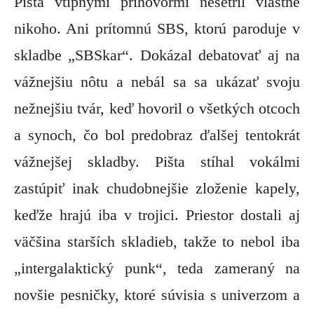
Pišta vtipnými príhovormi nešetril vlastne
nikoho. Ani prítomnú SBS, ktorú paroduje v
skladbe „SBSkar“. Dokázal debatovať aj na
vážnejšiu nôtu a nebál sa sa ukázať svoju
nežnejšiu tvár, keď hovoril o všetkých otcoch
a synoch, čo bol predobraz ďalšej tentokrát
vážnejšej skladby. Pišta stíhal vokálmi
zastúpiť inak chudobnejšie zloženie kapely,
keďže hrajú iba v trojici. Priestor dostali aj
väčšina starších skladieb, takže to nebol iba
„intergalaktický punk“, teda zameraný na
novšie pesničky, ktoré súvisia s univerzom a