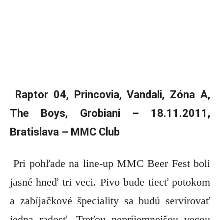
Raptor 04, Princovia, Vandali, Zóna A,
The Boys, Grobiani – 18.11.2011,
Bratislava – MMC Club
Pri pohľade na line-up MMC Beer Fest boli
jasné hneď tri veci. Pivo bude tiecť potokom
a zabíjačkové špeciality sa budú servírovať
jedna radosť. Treťou nepríjemnejšou vecou