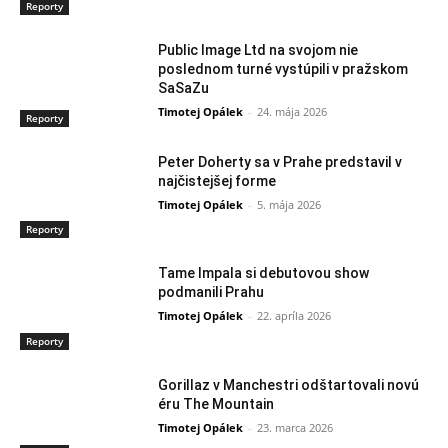
Reporty
Public Image Ltd na svojom nie
poslednom turné vystúpili v pražskom
SaSaZu
Timotej Opálek
-
24. mája 2026
Reporty
Peter Doherty sa v Prahe predstavil v
najčistejšej forme
Timotej Opálek
-
5. mája 2026
Reporty
Tame Impala si debutovou show
podmanili Prahu
Timotej Opálek
-
22. apríla 2026
Reporty
Gorillaz v Manchestri odštartovali novú
éru The Mountain
Timotej Opálek
-
23. marca 2026