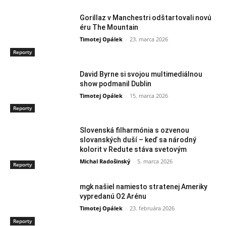
Gorillaz v Manchestri odštartovali novú
éru The Mountain
Timotej Opálek
-
23. marca 2026
Reporty
David Byrne si svojou multimediálnou
show podmanil Dublin
Timotej Opálek
-
15. marca 2026
Reporty
Slovenská filharmónia s ozvenou
slovanských duší – keď sa národný
kolorit v Redute stáva svetovým
Michal Radošinský
-
5. marca 2026
Reporty
mgk našiel namiesto stratenej Ameriky
vypredanú O2 Arénu
Timotej Opálek
-
23. februára 2026
Reporty