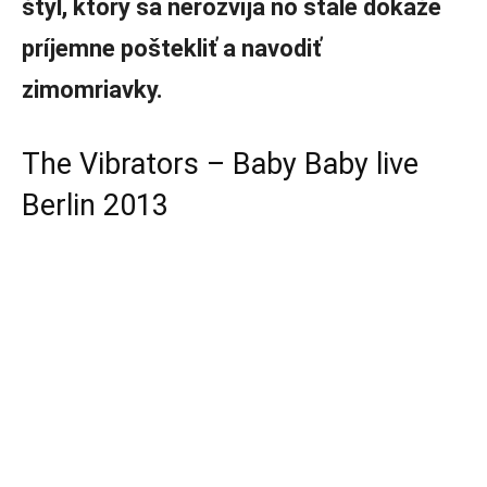
štýl, ktorý sa nerozvíja no stále dokáže
príjemne poštekliť a navodiť
zimomriavky.
The Vibrators – Baby Baby live
Berlin 2013