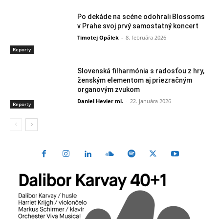
Po dekáde na scéne odohrali Blossoms
v Prahe svoj prvý samostatný koncert
Timotej Opálek
-
8. februára 2026
Reporty
Slovenská filharmónia s radosťou z hry,
ženským elementom aj priezračným
organovým zvukom
Daniel Hevier ml.
-
22. januára 2026
Reporty