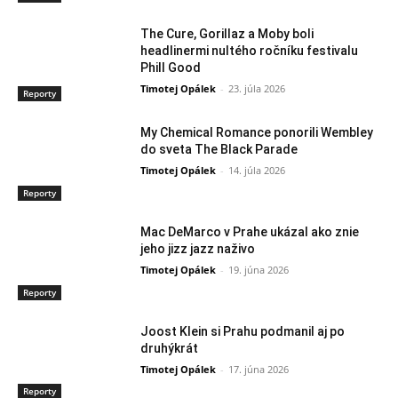
The Cure, Gorillaz a Moby boli
headlinermi nultého ročníku festivalu
Phill Good
Timotej Opálek
-
23. júla 2026
Reporty
My Chemical Romance ponorili Wembley
do sveta The Black Parade
Timotej Opálek
-
14. júla 2026
Reporty
Mac DeMarco v Prahe ukázal ako znie
jeho jizz jazz naživo
Timotej Opálek
-
19. júna 2026
Reporty
Joost Klein si Prahu podmanil aj po
druhýkrát
Timotej Opálek
-
17. júna 2026
Reporty