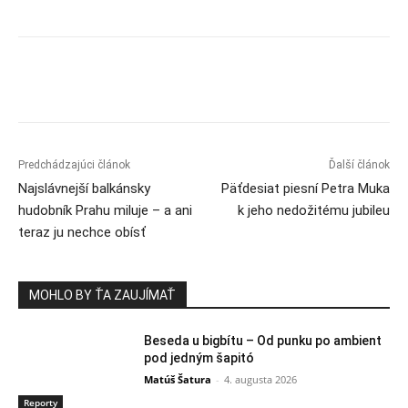
Predchádzajúci článok
Ďalší článok
Najslávnejší balkánsky
Päťdesiat piesní Petra Muka
hudobník Prahu miluje – a ani
k jeho nedožitému jubileu
teraz ju nechce obísť
MOHLO BY ŤA ZAUJÍMAŤ
Beseda u bigbítu – Od punku po ambient
pod jedným šapitó
Matúš Šatura
-
4. augusta 2026
Reporty