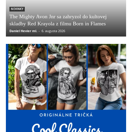
NOVINKY
The Mighty Avon Jnr sa zahryzol do kultovej
skladby Red Krayola z filmu Born in Flames
Daniel Hevier ml.
-
6. augusta 2026