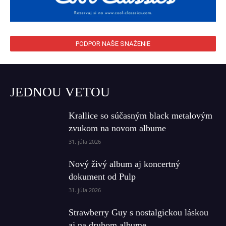
PODPOR NAŠE SNAŽENIE
JEDNOU VETOU
Krallice so súčasným black metalovým
zvukom na novom albume
31. júla 2026
Nový živý album aj koncertný
dokument od Pulp
31. júla 2026
Strawberry Guy s nostalgickou láskou
aj na druhom albume