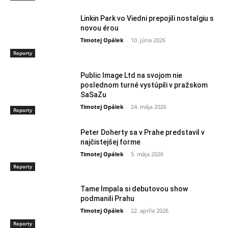
Linkin Park vo Viedni prepojili nostalgiu s
novou érou
Timotej Opálek
-
10. júna 2026
Reporty
Public Image Ltd na svojom nie
poslednom turné vystúpili v pražskom
SaSaZu
Timotej Opálek
-
24. mája 2026
Reporty
Peter Doherty sa v Prahe predstavil v
najčistejšej forme
Timotej Opálek
-
5. mája 2026
Reporty
Tame Impala si debutovou show
podmanili Prahu
Timotej Opálek
-
22. apríla 2026
Reporty