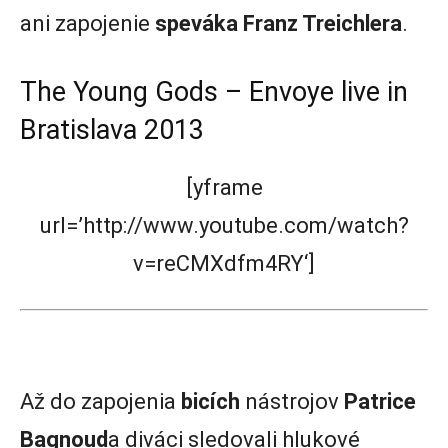
ani zapojenie
speváka Franz Treichlera
.
The Young Gods – Envoye live in
Bratislava 2013
[yframe
url=’http://www.youtube.com/watch?
v=reCMXdfm4RY‘]
Až do zapojenia
bicích
nástrojov
Patrice
Bagnoud
a diváci sledovali hlukové