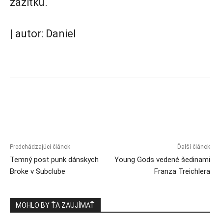
zážitku.
| autor: Daniel
Predchádzajúci článok
Ďalší článok
Temný post punk dánskych
Young Gods vedené šedinami
Broke v Subclube
Franza Treichlera
MOHLO BY ŤA ZAUJÍMAŤ