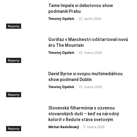
Tame Impala si debutovou show
podmanili Prahu
Timotej Opálek
-
22. apríla 2026
Reporty
Gorillaz v Manchestri odštartovali novú
éru The Mountain
Timotej Opálek
-
23. marca 2026
Reporty
David Byrne si svojou multimediálnou
show podmanil Dublin
Timotej Opálek
-
15. marca 2026
Reporty
Slovenská filharmónia s ozvenou
slovanských duší – keď sa národný
kolorit v Redute stáva svetovým
Michal Radošinský
-
5. marca 2026
Reporty