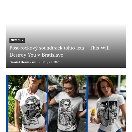
NOVINKY
Post-rockový soundtrack tohto leta – This Will
Destroy You v Bratislave
Daniel Hevier ml.
-
30. júla 2026