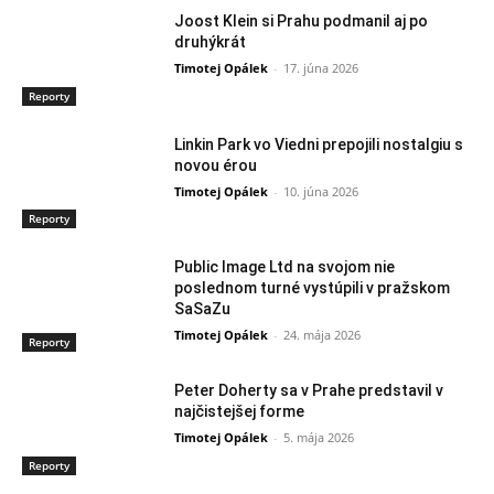
Joost Klein si Prahu podmanil aj po
druhýkrát
Timotej Opálek
-
17. júna 2026
Reporty
Linkin Park vo Viedni prepojili nostalgiu s
novou érou
Timotej Opálek
-
10. júna 2026
Reporty
Public Image Ltd na svojom nie
poslednom turné vystúpili v pražskom
SaSaZu
Timotej Opálek
-
24. mája 2026
Reporty
Peter Doherty sa v Prahe predstavil v
najčistejšej forme
Timotej Opálek
-
5. mája 2026
Reporty