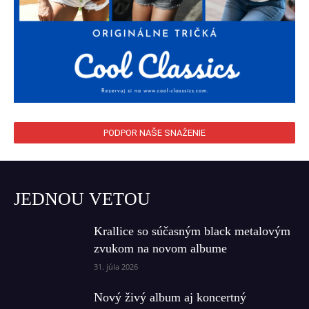
PODPOR NAŠE SNAŽENIE
JEDNOU VETOU
Krallice so súčasným black metalovým
zvukom na novom albume
31. júla 2026
Nový živý album aj koncertný