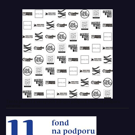
Tento projekt z verejných zdrojov podporil: Fond na podporu
umenia