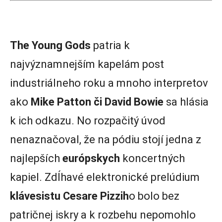
The Young Gods
patria k
najvýznamnejším kapelám post
industriálneho roku a mnoho interpretov
ako
Mike Patton či David Bowie
sa hlásia
k ich odkazu. No rozpačitý úvod
nenaznačoval, že na pódiu stojí jedna z
najlepších
európskych
koncertných
kapiel. Zdĺhavé elektronické prelúdium
klávesistu Cesare Pizzih
o bolo bez
patričnej iskry a k rozbehu nepomohlo