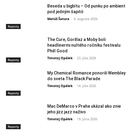
Beseda u bigbítu – Od punku po ambient
pod jedným šapitó
Matúš Šatura
-
4. augusta 2026
Reporty
The Cure, Gorillaz a Moby boli
headlinermi nultého ročníku festivalu
Phill Good
Timotej Opálek
-
23. júla 2026
Reporty
My Chemical Romance ponorili Wembley
do sveta The Black Parade
Timotej Opálek
-
14. júla 2026
Reporty
Mac DeMarco v Prahe ukázal ako znie
jeho jizz jazz naživo
Timotej Opálek
-
19. júna 2026
Reporty