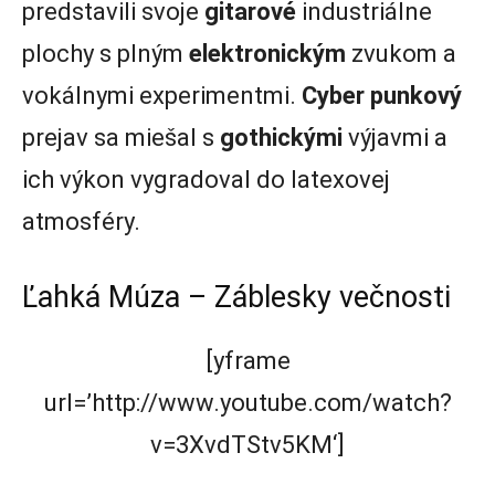
predstavili svoje
gitarové
industriálne
plochy s plným
elektronickým
zvukom a
vokálnymi experimentmi.
Cyber punkový
prejav sa miešal s
gothickými
výjavmi a
ich výkon vygradoval do latexovej
atmosféry.
Ľahká Múza – Záblesky večnosti
[yframe
url=’http://www.youtube.com/watch?
v=3XvdTStv5KM‘]