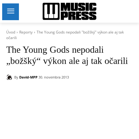
Úvod
Reporty
The Young Gods nepodali "božšký" výkon ale aj tak
očarili
The Young Gods nepodali
„božšký“ výkon ale aj tak očarili
By
David-MPP
30. novembra 2013