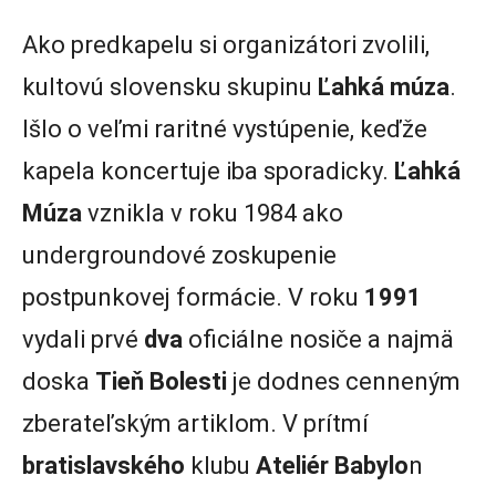
Ako predkapelu si organizátori zvolili,
kultovú slovensku skupinu
Ľahká múza
.
Išlo o veľmi raritné vystúpenie, keďže
kapela koncertuje iba sporadicky.
Ľahká
Múza
vznikla v roku 1984 ako
undergroundové zoskupenie
postpunkovej formácie. V roku
1991
vydali prvé
dva
oficiálne nosiče a najmä
doska
Tieň Bolesti
je dodnes cenneným
zberateľským artiklom. V prítmí
bratislavského
klubu
Ateliér Babylo
n