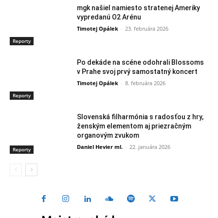
mgk našiel namiesto stratenej Ameriky
vypredanú O2 Arénu
Timotej Opálek
-
23. februára 2026
Reporty
Po dekáde na scéne odohrali Blossoms
v Prahe svoj prvý samostatný koncert
Timotej Opálek
-
8. februára 2026
Reporty
Slovenská filharmónia s radosťou z hry,
ženským elementom aj priezračným
organovým zvukom
Daniel Hevier ml.
-
22. januára 2026
Reporty