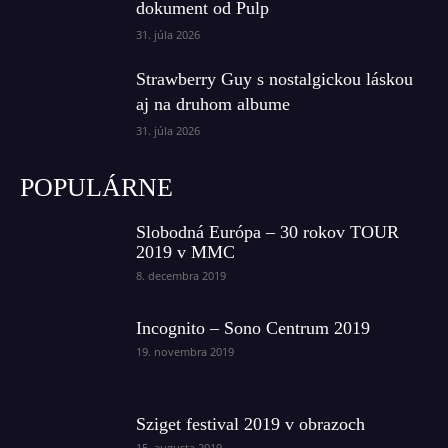
dokument od Pulp
31. júla 2026
Strawberry Guy s nostalgickou láskou
aj na druhom albume
31. júla 2026
POPULÁRNE
Slobodná Európa – 30 rokov TOUR
2019 v MMC
8. decembra 2019
Incognito – Sono Centrum 2019
19. novembra 2019
Sziget festival 2019 v obrazoch
15. augusta 2019