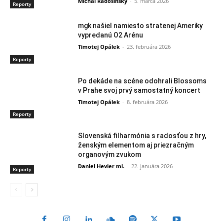
Michal Radošinský
-
5. marca 2026
Reporty
mgk našiel namiesto stratenej Ameriky
vypredanú O2 Arénu
Timotej Opálek
-
23. februára 2026
Reporty
Po dekáde na scéne odohrali Blossoms
v Prahe svoj prvý samostatný koncert
Timotej Opálek
-
8. februára 2026
Reporty
Slovenská filharmónia s radosťou z hry,
ženským elementom aj priezračným
organovým zvukom
Daniel Hevier ml.
-
22. januára 2026
Reporty