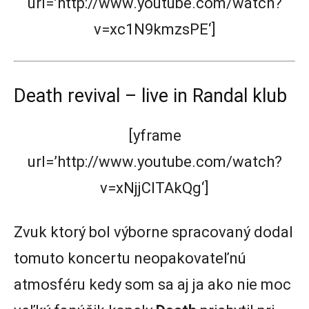
url=’http://www.youtube.com/watch?
v=xc1N9kmzsPE‘]
Death revival – live in Randal klub
[yframe
url=’http://www.youtube.com/watch?
v=xNjjClTAkQg‘]
Zvuk ktorý bol výborne spracovaný dodal
tomuto koncertu neopakovateľnú
atmosféru kedy som sa aj ja ako nie moc