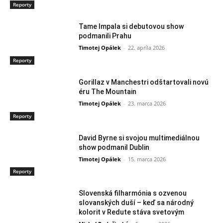
Reporty
Tame Impala si debutovou show
podmanili Prahu
Timotej Opálek
-
22. apríla 2026
Reporty
Gorillaz v Manchestri odštartovali novú
éru The Mountain
Timotej Opálek
-
23. marca 2026
Reporty
David Byrne si svojou multimediálnou
show podmanil Dublin
Timotej Opálek
-
15. marca 2026
Reporty
Slovenská filharmónia s ozvenou
slovanských duší – keď sa národný
kolorit v Redute stáva svetovým