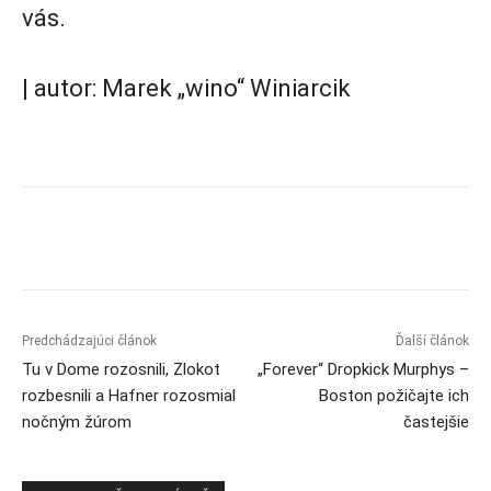
vás.
| autor: Marek „wino“ Winiarcik
Predchádzajúci článok
Ďalší článok
Tu v Dome rozosnili, Zlokot
„Forever“ Dropkick Murphys –
rozbesnili a Hafner rozosmial
Boston požičajte ich
nočným žúrom
častejšie