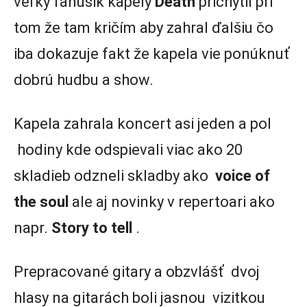
veľký fanúšik kapely
Death
prichytil pri
tom že tam kričím aby zahral ďalšiu čo
iba dokazuje fakt že kapela vie ponúknuť
dobrú hudbu a show.
Kapela zahrala koncert asi jeden a pol
hodiny kde odspievali viac ako 20
skladieb odzneli skladby ako
voice of
the soul
ale aj novinky v repertoari ako
napr.
Story to tell
.
Prepracované gitary a obzvlášť dvoj
hlasy na gitarách boli jasnou vizitkou