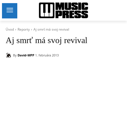
Úvod
Reporty
Aj smrť má svoj revival
Aj smrť má svoj revival
By
David-MPP
1. februára 2013