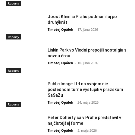
Reporty
Joost Klein si Prahu podmanil aj po
druhýkrát
Timotej Opálek
-
17. júna 2026
Reporty
Linkin Park vo Viedni prepojili nostalgiu s
novou érou
Timotej Opálek
-
10. júna 2026
Reporty
Public Image Ltd na svojom nie
poslednom turné vystúpili v pražskom
SaSaZu
Timotej Opálek
-
24. mája 2026
Reporty
Peter Doherty sa v Prahe predstavil v
najčistejšej forme
Timotej Opálek
-
5. mája 2026