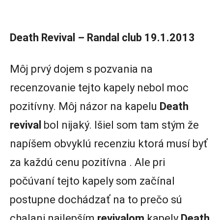
Death Revival – Randal club 19.1.2013
Môj prvý dojem s pozvania na
recenzovanie tejto kapely nebol moc
pozitívny. Môj názor na kapelu
Death
revival
bol nijaký. Išiel som tam stým že
napíšem obvyklú recenziu ktorá musí byť
za každú cenu pozitívna . Ale pri
počúvaní tejto kapely som začínal
postupne dochádzať na to prečo sú
chalani najlepším
revivalom
kapely
Death