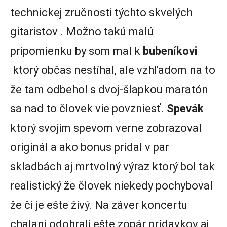
technickej zručnosti týchto skvelých
gitaristov . Možno takú malú
pripomienku by som mal k
bubeníkovi
ktorý občas nestíhal, ale vzhľadom na to
že tam odbehol s dvoj-šlapkou maratón
sa nad to človek vie povzniesť.
Spevák
ktorý svojim spevom verne zobrazoval
originál a ako bonus pridal v par
skladbách aj mrtvolný výraz ktorý bol tak
realistický že človek niekedy pochyboval
že či je ešte živý. Na záver koncertu
chalani odohrali ešte zopár prídavkov aj