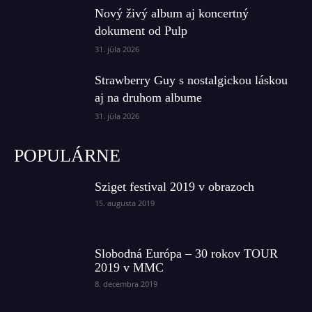
Nový živý album aj koncertný
dokument od Pulp
31. júla 2026
Strawberry Guy s nostalgickou láskou
aj na druhom albume
31. júla 2026
POPULÁRNE
Sziget festival 2019 v obrazoch
15. augusta 2019
Slobodná Európa – 30 rokov TOUR
2019 v MMC
8. decembra 2019