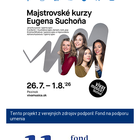
Tento projekt z verejných zdrojov podporil: Fond na podporu
umenia