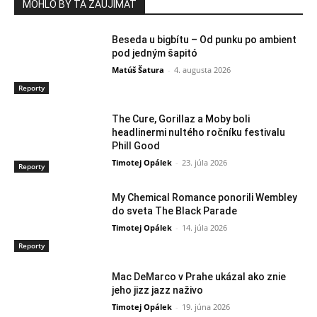
MOHLO BY ŤA ZAUJÍMAŤ
Beseda u bigbítu – Od punku po ambient
pod jedným šapitó
Matúš Šatura
-
4. augusta 2026
Reporty
The Cure, Gorillaz a Moby boli
headlinermi nultého ročníku festivalu
Phill Good
Timotej Opálek
-
23. júla 2026
Reporty
My Chemical Romance ponorili Wembley
do sveta The Black Parade
Timotej Opálek
-
14. júla 2026
Reporty
Mac DeMarco v Prahe ukázal ako znie
jeho jizz jazz naživo
Timotej Opálek
-
19. júna 2026